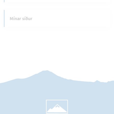
Mínar síður