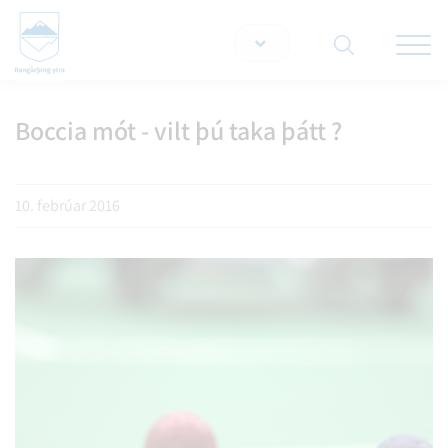
Opna/lo
snjallt
Boccia mót - vilt þú taka þátt ?
Leita á vef
10. febrúar 2016