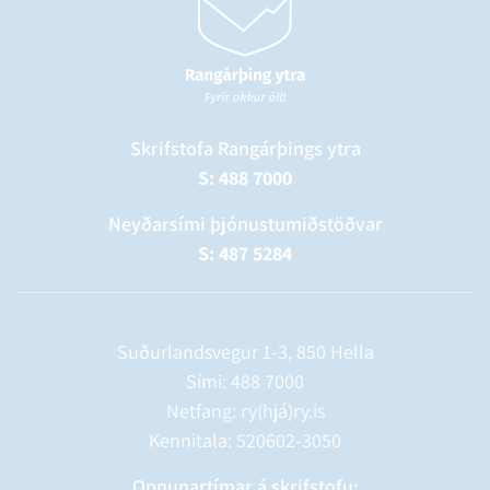
Skrifstofa Rangárþings ytra
S: 488 7000
Neyðarsími þjónustumiðstöðvar
S: 487 5284
Suðurlandsvegur 1-3, 850 Hella
Sími:
488 7000
Netfang: ry(hjá)ry.is
Kennitala: 520602-3050
Opnunartímar á skrifstofu: