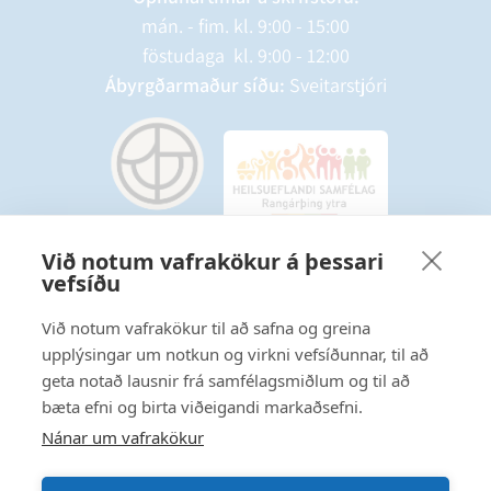
mán. - fim. kl. 9:00 - 15:00
föstudaga kl. 9:00 - 12:00
Ábyrgðarmaður síðu:
Sveitarstjóri
Við notum vafrakökur á þessari
vefsíðu
Starfsmannavefur
Hafðu samband
Við notum vafrakökur til að safna og greina
upplýsingar um notkun og virkni vefsíðunnar, til að
Ritstjórnarstefna
geta notað lausnir frá samfélagsmiðlum og til að
bæta efni og birta viðeigandi markaðsefni.
Fylgstu með á Facebook
Nánar um vafrakökur