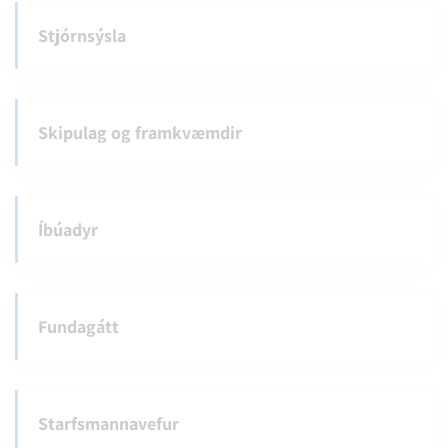
Stjórnsýsla
Skipulag og framkvæmdir
Íbúadyr
Fundagátt
Starfsmannavefur