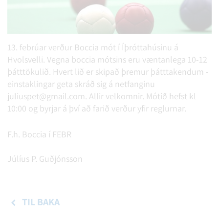
13. febrúar verður Boccia mót í Íþróttahúsinu á
Hvolsvelli. Vegna boccia mótsins eru væntanlega 10-12
þátttökulið. Hvert lið er skipað þremur þátttakendum -
einstaklingar geta skráð sig á netfanginu
juliuspet@gmail.com. Allir velkomnir. Mótið hefst kl
10:00 og byrjar á því að farið verður yfir reglurnar.
F.h. Boccia í FEBR
Júlíus P. Guðjónsson
TIL BAKA