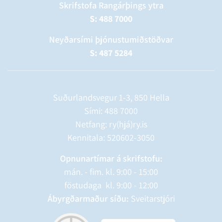
Skrifstofa Rangárþings ytra
S: 488 7000
Neyðarsími þjónustumiðstöðvar
S: 487 5284
Suðurlandsvegur 1-3, 850 Hella
Sími:
488 7000
Netfang: ry(hjá)ry.is
Kennitala: 520602-3050
Opnunartímar á skrifstofu:
mán. - fim. kl. 9:00 - 15:00
föstudaga kl. 9:00 - 12:00
Ábyrgðarmaður síðu:
Sveitarstjóri