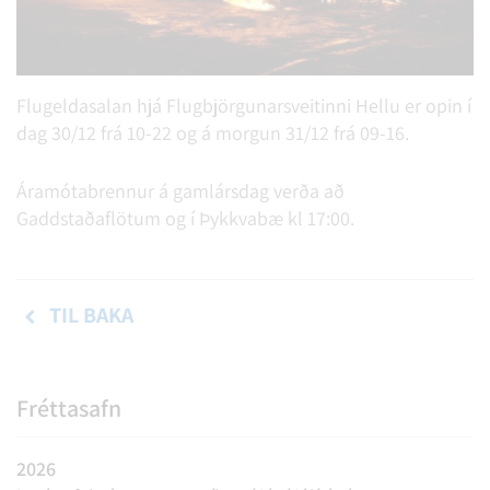
Flugeldasalan hjá Flugbjörgunarsveitinni Hellu er opin í
dag 30/12 frá 10-22 og á morgun 31/12 frá 09-16.
Áramótabrennur á gamlársdag verða að
Gaddstaðaflötum og í Þykkvabæ kl 17:00.
TIL BAKA
Fréttasafn
2026