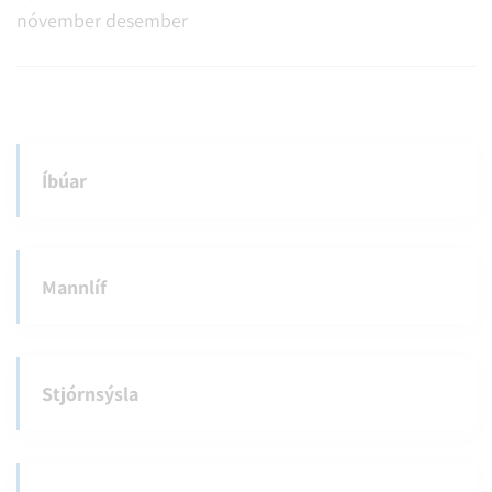
nóvember
desember
Íbúar
Mannlíf
Stjórnsýsla