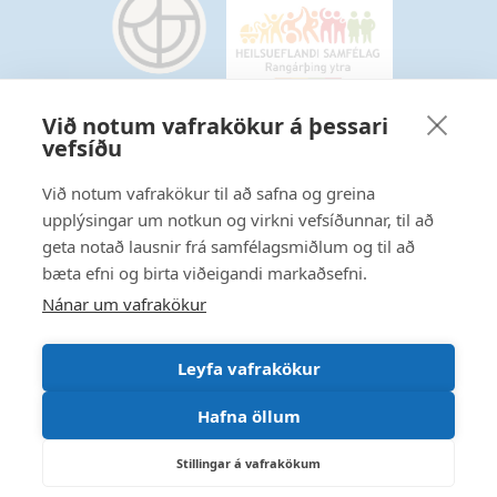
Við notum vafrakökur á þessari
vefsíðu
Starfsmannavefur
Hafðu samband
Við notum vafrakökur til að safna og greina
upplýsingar um notkun og virkni vefsíðunnar, til að
Ritstjórnarstefna
geta notað lausnir frá samfélagsmiðlum og til að
bæta efni og birta viðeigandi markaðsefni.
Fylgstu með á Facebook
Nánar um vafrakökur
Leyfa vafrakökur
Hafna öllum
Stillingar á vafrakökum