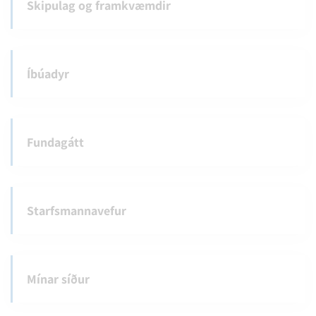
Skipulag og framkvæmdir
Íbúadyr
Fundagátt
Starfsmannavefur
Mínar síður