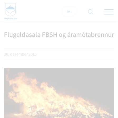
Opna/lo
snjallt
Flugeldasala FBSH og áramótabrennur
Leita á vef
30. desember 2015