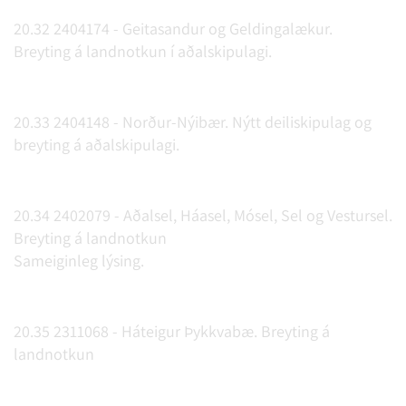
20.32 2404174 - Geitasandur og Geldingalækur.
Breyting á landnotkun í aðalskipulagi.
20.33 2404148 - Norður-Nýibær. Nýtt deiliskipulag og
breyting á aðalskipulagi.
20.34 2402079 - Aðalsel, Háasel, Mósel, Sel og Vestursel.
Breyting á landnotkun
Sameiginleg lýsing.
20.35 2311068 - Háteigur Þykkvabæ. Breyting á
landnotkun