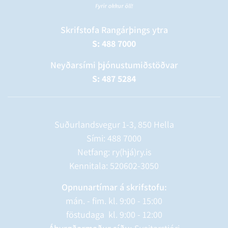
Skrifstofa Rangárþings ytra
S: 488 7000
Neyðarsími þjónustumiðstöðvar
S: 487 5284
Suðurlandsvegur 1-3, 850 Hella
Sími:
488 7000
Netfang: ry(hjá)ry.is
Kennitala: 520602-3050
Opnunartímar á skrifstofu:
mán. - fim. kl. 9:00 - 15:00
föstudaga kl. 9:00 - 12:00