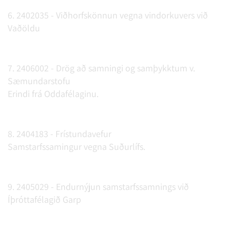
6. 2402035 - Viðhorfskönnun vegna vindorkuvers við
Vaðöldu
7. 2406002 - Drög að samningi og samþykktum v.
Sæmundarstofu
Erindi frá Oddafélaginu.
8. 2404183 - Frístundavefur
Samstarfssamingur vegna Suðurlífs.
9. 2405029 - Endurnýjun samstarfssamnings við
Íþróttafélagið Garp