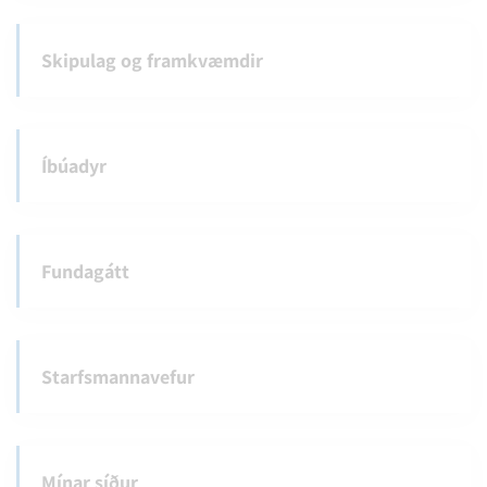
Skipulag og framkvæmdir
Íbúadyr
Fundagátt
Starfsmannavefur
Mínar síður