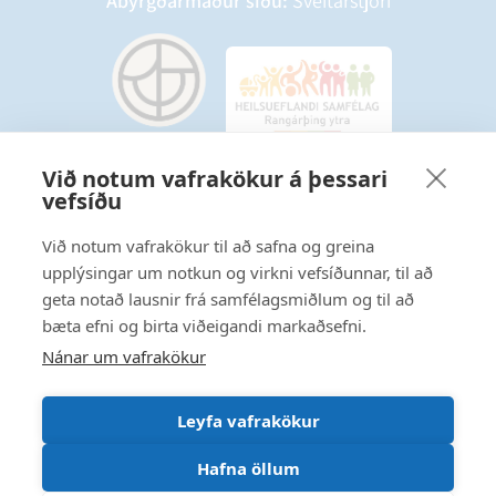
Ábyrgðarmaður síðu:
Sveitarstjóri
Við notum vafrakökur á þessari
vefsíðu
Starfsmannavefur
Hafðu samband
Við notum vafrakökur til að safna og greina
upplýsingar um notkun og virkni vefsíðunnar, til að
Ritstjórnarstefna
geta notað lausnir frá samfélagsmiðlum og til að
bæta efni og birta viðeigandi markaðsefni.
Fylgstu með á Facebook
Nánar um vafrakökur
Leyfa vafrakökur
Hafna öllum