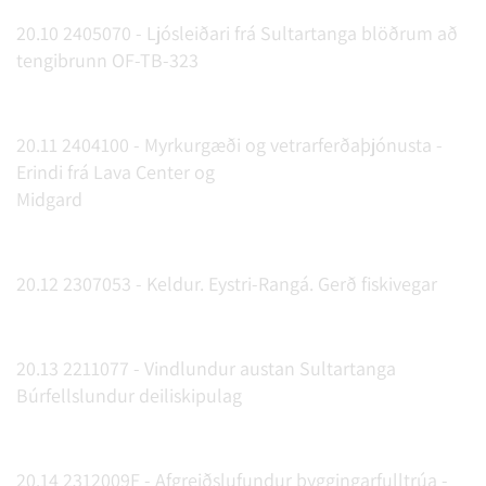
20.10 2405070 - Ljósleiðari frá Sultartanga blöðrum að
tengibrunn OF-TB-323
20.11 2404100 - Myrkurgæði og vetrarferðaþjónusta -
Erindi frá Lava Center og
Midgard
20.12 2307053 - Keldur. Eystri-Rangá. Gerð fiskivegar
20.13 2211077 - Vindlundur austan Sultartanga
Búrfellslundur deiliskipulag
20.14 2312009F - Afgreiðslufundur byggingarfulltrúa -