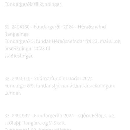
Fundargerðir til kynningar
31. 2404160 - Fundargerðir 2024 - Héraðsnefnd
Rangæinga
Fundargerð 5. fundar Héraðsnefndar frá 23. maí s.l.og
ársreikningur 2023 til
staðfestingar.
32. 2403011 - Stjórnarfundir Lundar 2024
Fundargerð 9. fundar stjórnar ásamt ársreikningum
Lundar.
33. 2401042 - Fundargerðir 2024 - stjórn Félags- og
skólaþj. Rangárv. og V-Skaft.
Fundargerð 82. fundar stjórnar.