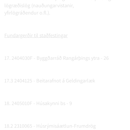
lögræðislög (nauðungarvistanir,
yfirlögráðendur o.fl.).
Fundargerðir til staðfestingar
17. 2404030F - Byggðarráð Rangárþings ytra - 26
17.3 2404125 - Beitarafnot á Geldingarlæk
18. 2405010F - Húsakynni bs - 9
18.2 2310065 - Húsrýmisáætlun-Frumdrög