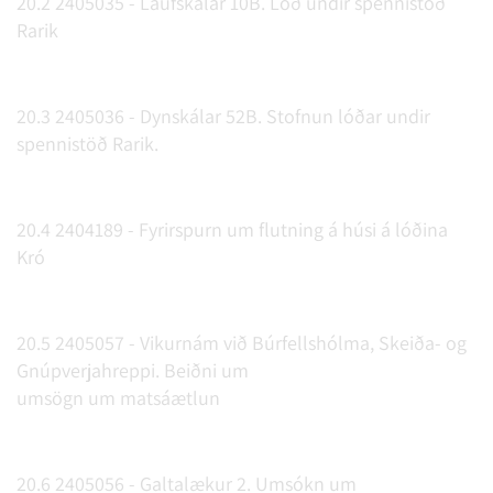
20.2 2405035 - Laufskálar 10B. Lóð undir spennistöð
Rarik
20.3 2405036 - Dynskálar 52B. Stofnun lóðar undir
spennistöð Rarik.
20.4 2404189 - Fyrirspurn um flutning á húsi á lóðina
Kró
20.5 2405057 - Vikurnám við Búrfellshólma, Skeiða- og
Gnúpverjahreppi. Beiðni um
umsögn um matsáætlun
20.6 2405056 - Galtalækur 2. Umsókn um