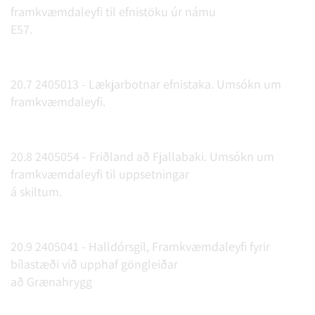
framkvæmdaleyfi til efnistöku úr námu
E57.
20.7 2405013 - Lækjarbotnar efnistaka. Umsókn um
framkvæmdaleyfi.
20.8 2405054 - Friðland að Fjallabaki. Umsókn um
framkvæmdaleyfi til uppsetningar
á skiltum.
20.9 2405041 - Halldórsgil, Framkvæmdaleyfi fyrir
bílastæði við upphaf göngleiðar
að Grænahrygg