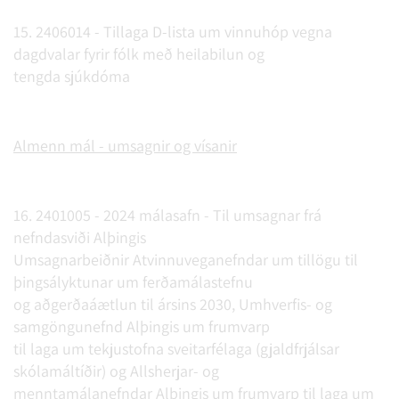
15. 2406014 - Tillaga D-lista um vinnuhóp vegna
dagdvalar fyrir fólk með heilabilun og
tengda sjúkdóma
Almenn mál - umsagnir og vísanir
16. 2401005 - 2024 málasafn - Til umsagnar frá
nefndasviði Alþingis
Umsagnarbeiðnir Atvinnuveganefndar um tillögu til
þingsályktunar um ferðamálastefnu
og aðgerðaáætlun til ársins 2030, Umhverfis- og
samgöngunefnd Alþingis um frumvarp
til laga um tekjustofna sveitarfélaga (gjaldfrjálsar
skólamáltíðir) og Allsherjar- og
menntamálanefndar Alþingis um frumvarp til laga um