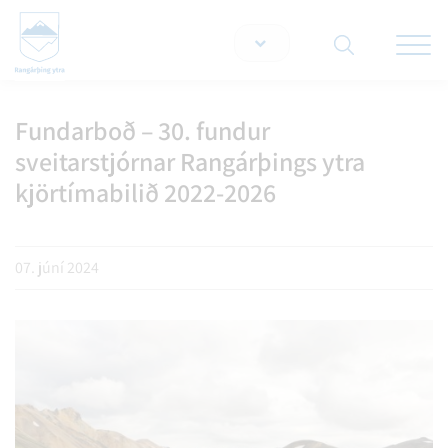
Opna/lo
snjallt
Fundarboð – 30. fundur
Leita á vef
sveitarstjórnar Rangárþings ytra
kjörtímabilið 2022-2026
07. júní 2024