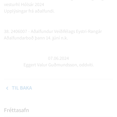
vesturhl Hólsár 2024
Upplýsingar frá aðalfundi.
38. 2406007 - Aðalfundur Veiðifélags Eystri-Rangár
Aðalfundarboð þann 14. júní n.k.
07.06.2024
Eggert Valur Guðmundsson, oddviti.
TIL BAKA
Fréttasafn