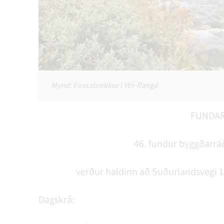
Mynd: Fossabrekkur í Ytri-Rangá
FUNDA
46. fundur byggðarrá
verður haldinn að Suðurlandsvegi 1-3
Dagskrá: