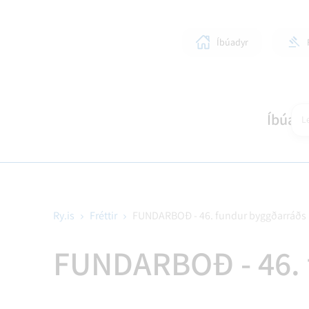
Íbúadyr
Íbúar
Le
Ry.is
Fréttir
FUNDARBOÐ - 46. fundur byggðarráðs 
SKÓLAR OG BÖRN
LÍFIÐ Í RANGÁRÞINGI YTRA
STJÓRNKERFI
SKIPULAGSMÁL
HEIM
SUN
BYG
FUNDARBOÐ - 46. 