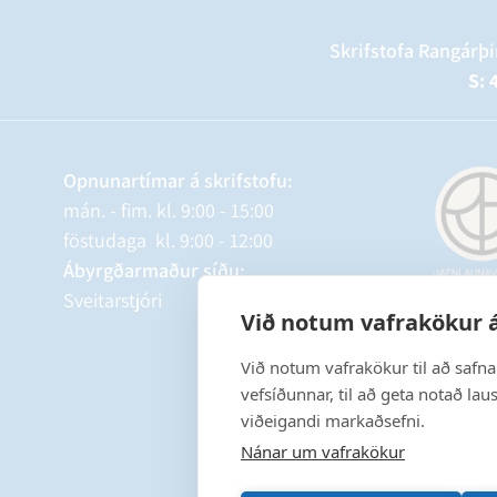
Skrifstofa Rangárþi
S: 
Opnunartímar á skrifstofu:
mán. - fim. kl. 9:00 - 15:00
föstudaga kl. 9:00 - 12:00
Ábyrgðarmaður síðu:
Sveitarstjóri
Við notum vafrakökur á
Við notum vafrakökur til að safn
vefsíðunnar, til að geta notað lau
viðeigandi markaðsefni.
Nánar um vafrakökur