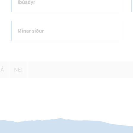
Íbúadyr
Mínar síður
JÁ
NEI