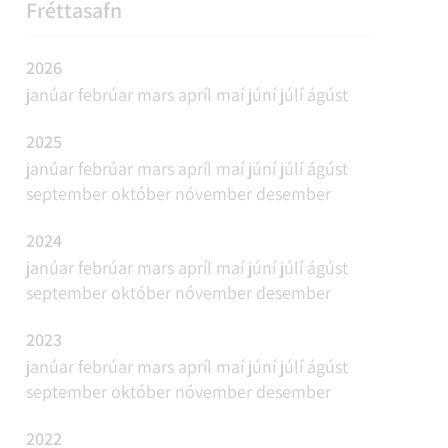
REFAVEIÐAR OG MINKAVEIÐAR
VIÐBURÐIR
SAMGÖNGUR
FUNDAÁÆTLUN
Fréttasafn
2026
janúar
febrúar
mars
apríl
maí
júní
júlí
ágúst
2025
janúar
febrúar
mars
apríl
maí
júní
júlí
ágúst
september
október
nóvember
desember
2024
janúar
febrúar
mars
apríl
maí
júní
júlí
ágúst
september
október
nóvember
desember
2023
janúar
febrúar
mars
apríl
maí
júní
júlí
ágúst
september
október
nóvember
desember
2022