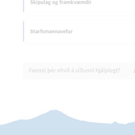
Skipulag og framkvæmdir
Starfsmannavefur
Fannst þér efnið á síðunni hjálplegt?