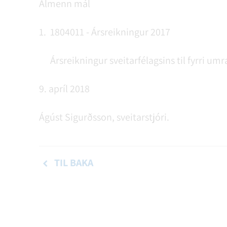
Almenn mál
1.
1804011 - Ársreikningur 2017
Ársreikningur sveitarfélagsins til fyrri um
9. apríl 2018
Ágúst Sigurðsson, sveitarstjóri.
TIL BAKA