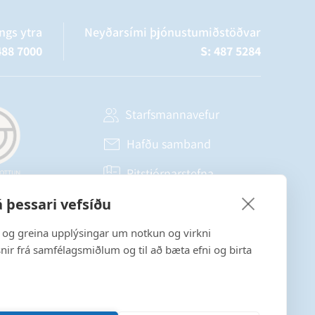
ngs ytra
Neyðarsími þjónustumiðstöðvar
488 7000
S: 487 5284
Starfsmannavefur
Hafðu samband
Ritstjórnarstefna
 þessari vefsíðu
Fylgstu með á Facebook
a og greina upplýsingar um notkun og virkni
snir frá samfélagsmiðlum og til að bæta efni og birta