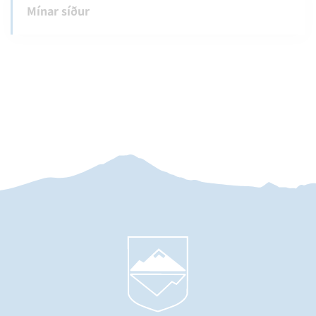
Mínar síður