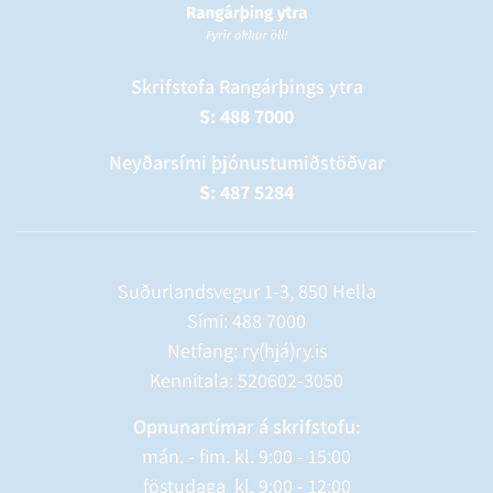
Skrifstofa Rangárþings ytra
S: 488 7000
Neyðarsími þjónustumiðstöðvar
S: 487 5284
Suðurlandsvegur 1-3, 850 Hella
Sími:
488 7000
Netfang: ry(hjá)ry.is
Kennitala: 520602-3050
Opnunartímar á skrifstofu:
mán. - fim. kl. 9:00 - 15:00
föstudaga kl. 9:00 - 12:00