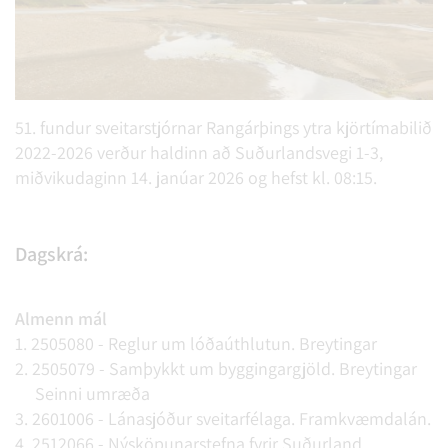
51. fundur sveitarstjórnar Rangárþings ytra kjörtímabilið
2022-2026 verður haldinn að Suðurlandsvegi 1-3,
miðvikudaginn 14. janúar 2026 og hefst kl. 08:15.
Dagskrá:
Almenn mál
1. 2505080 - Reglur um lóðaúthlutun. Breytingar
2. 2505079 - Samþykkt um byggingargjöld. Breytingar
Seinni umræða
3. 2601006 - Lánasjóður sveitarfélaga. Framkvæmdalán.
4. 2512066 - Nýsköpunarstefna fyrir Suðurland