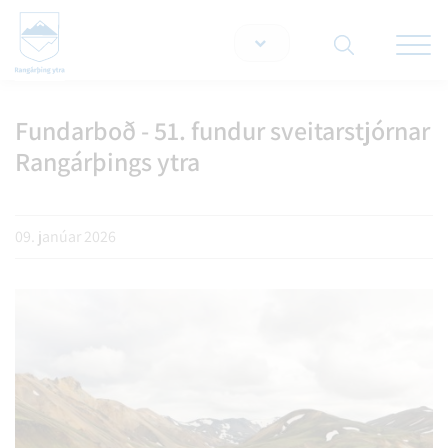
Opna/lo
snjallt
Fundarboð - 51. fundur sveitarstjórnar
Leita á vef
Rangárþings ytra
09. janúar 2026