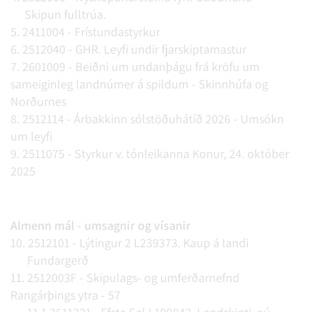
Skipun fulltrúa.
5. 2411004 - Frístundastyrkur
6. 2512040 - GHR. Leyfi undir fjarskiptamastur
7. 2601009 - Beiðni um undanþágu frá kröfu um
sameiginleg landnúmer á spildum - Skinnhúfa og
Norðurnes
8. 2512114 - Árbakkinn sólstöðuhátíð 2026 - Umsókn
um leyfi
9. 2511075 - Styrkur v. tónleikanna Konur, 24. október
2025
Almenn mál - umsagnir og vísanir
10. 2512101 - Lýtingur 2 L239373. Kaup á landi
Fundargerð
11. 2512003F - Skipulags- og umferðarnefnd
Rangárþings ytra - 57