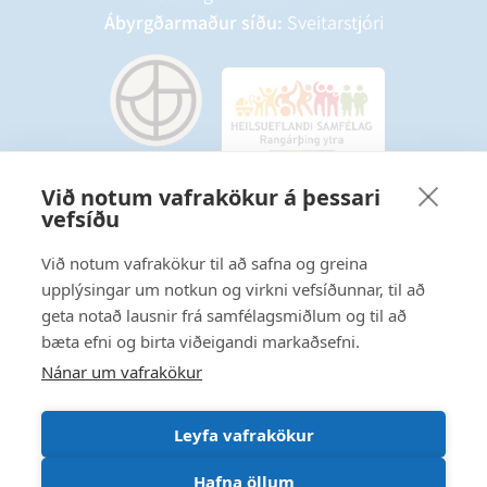
Ábyrgðarmaður síðu:
Sveitarstjóri
Við notum vafrakökur á þessari
vefsíðu
Starfsmannavefur
Hafðu samband
Við notum vafrakökur til að safna og greina
upplýsingar um notkun og virkni vefsíðunnar, til að
Ritstjórnarstefna
geta notað lausnir frá samfélagsmiðlum og til að
bæta efni og birta viðeigandi markaðsefni.
Fylgstu með á Facebook
Nánar um vafrakökur
Leyfa vafrakökur
Hafna öllum