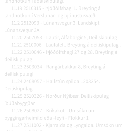
landnotkun í aðalskipulagi.
11.19 2510315 - Þjóðólfshagi 1. Breyting á
landnotkun í Verslunar- og þjónustusvæði
11.2 2512093 - Lúnansvegur 3. Landskipti
Lúnansvegur 3A.
11.20 2507053 - Lautir, Álfaborgir 5, Deiliskipulag
11.21 2510006 - Laufafell. Breyting á deiliskipulagi.
11.22 2510046 - Þjóðólfshagi 27 og 28. Breyting á
deiliskipulag
11.23 2503034 - Rangárbakkar 8, Breyting á
deiliskipulagi
11.24 2408057 - Hallstún spilda L203254.
Deiliskipulag
11.25 2510326 - Norður Nýibær. Deiliskipulag
íbúðabyggðar
11.26 2508027 - Krikakot - Umsókn um
byggingarheimild eða -leyfi - Flokkur 1
11.27 2511002 - Kjarralda og Lyngalda. Umsókn um