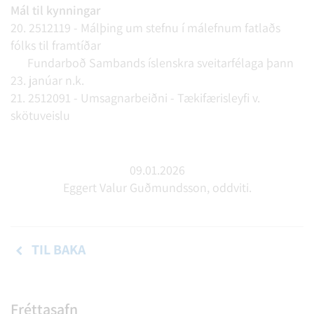
Mál til kynningar
20. 2512119 - Málþing um stefnu í málefnum fatlaðs
fólks til framtíðar
Fundarboð Sambands íslenskra sveitarfélaga þann
23. janúar n.k.
21. 2512091 - Umsagnarbeiðni - Tækifærisleyfi v.
skötuveislu
09.01.2026
Eggert Valur Guðmundsson, oddviti.
TIL BAKA
Fréttasafn