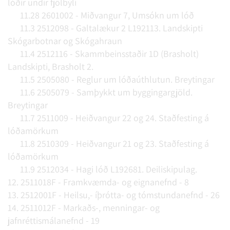
lóðir undir fjölbýli
11.28 2601002 - Miðvangur 7, Umsókn um lóð
11.3 2512098 - Galtalækur 2 L192113. Landskipti
Skógarbotnar og Skógahraun
11.4 2512116 - Skammbeinsstaðir 1D (Brasholt)
Landskipti, Brasholt 2.
11.5 2505080 - Reglur um lóðaúthlutun. Breytingar
11.6 2505079 - Samþykkt um byggingargjöld.
Breytingar
11.7 2511009 - Heiðvangur 22 og 24. Staðfesting á
lóðamörkum
11.8 2510309 - Heiðvangur 21 og 23. Staðfesting á
lóðamörkum
11.9 2512034 - Hagi lóð L192681. Deiliskipulag.
12. 2511018F - Framkvæmda- og eignanefnd - 8
13. 2512001F - Heilsu,- íþrótta- og tómstundanefnd - 26
14. 2511012F - Markaðs-, menningar- og
jafnréttismálanefnd - 19