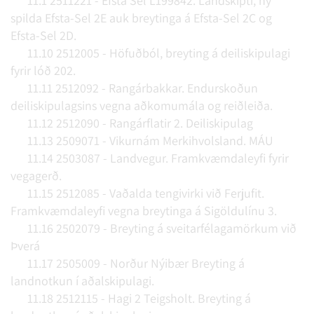
11.1 2511221 - Efsta Sel L199842. Landskipti, ný
spilda Efsta-Sel 2E auk breytinga á Efsta-Sel 2C og
Efsta-Sel 2D.
11.10 2512005 - Höfuðból, breyting á deiliskipulagi
fyrir lóð 202.
11.11 2512092 - Rangárbakkar. Endurskoðun
deiliskipulagsins vegna aðkomumála og reiðleiða.
11.12 2512090 - Rangárflatir 2. Deiliskipulag
11.13 2509071 - Vikurnám Merkihvolsland. MÁU
11.14 2503087 - Landvegur. Framkvæmdaleyfi fyrir
vegagerð.
11.15 2512085 - Vaðalda tengivirki við Ferjufit.
Framkvæmdaleyfi vegna breytinga á Sigöldulínu 3.
11.16 2502079 - Breyting á sveitarfélagamörkum við
Þverá
11.17 2505009 - Norður Nýibær Breyting á
landnotkun í aðalskipulagi.
11.18 2512115 - Hagi 2 Teigsholt. Breyting á