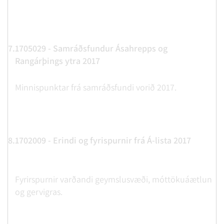
7.
1705029 - Samráðsfundur Ásahrepps og
Rangárþings ytra 2017
Minnispunktar frá samráðsfundi vorið 2017.
8.
1702009 - Erindi og fyrispurnir frá Á-lista 2017
Fyrirspurnir varðandi geymslusvæði, móttökuáætlun
og gervigras.