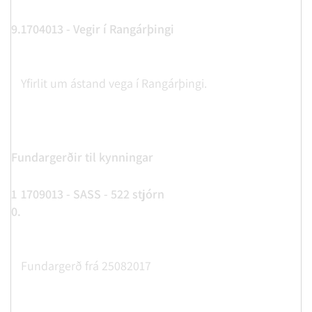
9.
1704013 - Vegir í Rangárþingi
Yfirlit um ástand vega í Rangárþingi.
Fundargerðir til kynningar
1
1709013 - SASS - 522 stjórn
0.
Fundargerð frá 25082017