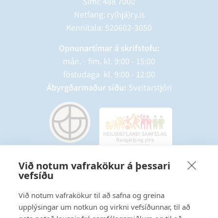
Sími:
488 7000
Netfang: ry(hjá)ry.is
Kennitala: 520602-3050
Opnunartímar á skrifstofu:
mán. - fim. kl. 9:00 - 15:00
föstudaga kl. 9:00 - 12:00
Ábyrgðarmaður síðu:
Sveitarstjóri
Við notum vafrakökur á þessari
vefsíðu
Starfsmannavefur
Hafðu samband
Við notum vafrakökur til að safna og greina
upplýsingar um notkun og virkni vefsíðunnar, til að
Ritstjórnarstefna