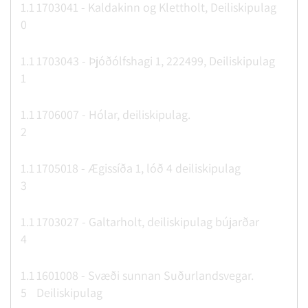
1.1
1703041 - Kaldakinn og Klettholt, Deiliskipulag
0
1.1
1703043 - Þjóðólfshagi 1, 222499, Deiliskipulag
1
1.1
1706007 - Hólar, deiliskipulag.
2
1.1
1705018 - Ægissíða 1, lóð 4 deiliskipulag
3
1.1
1703027 - Galtarholt, deiliskipulag bújarðar
4
1.1
1601008 - Svæði sunnan Suðurlandsvegar.
5
Deiliskipulag