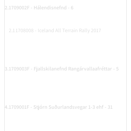
2.
1709002F - Hálendisnefnd - 6
2.1
1708008 - Iceland All Terrain Rally 2017
3.
1709003F - Fjallskilanefnd Rangárvallaafréttar - 5
4.
1709001F - Stjórn Suðurlandsvegar 1-3 ehf - 31