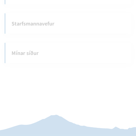
Starfsmannavefur
Mínar síður