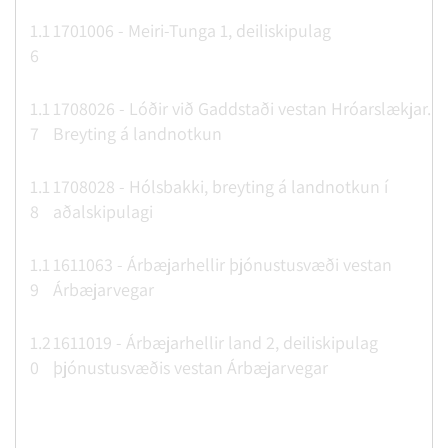
1.1
1701006 - Meiri-Tunga 1, deiliskipulag
6
1.1
1708026 - Lóðir við Gaddstaði vestan Hróarslækjar.
7
Breyting á landnotkun
1.1
1708028 - Hólsbakki, breyting á landnotkun í
8
aðalskipulagi
1.1
1611063 - Árbæjarhellir þjónustusvæði vestan
9
Árbæjarvegar
1.2
1611019 - Árbæjarhellir land 2, deiliskipulag
0
þjónustusvæðis vestan Árbæjarvegar