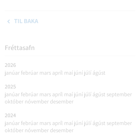
TIL BAKA
Fréttasafn
2026
janúar
febrúar
mars
apríl
maí
júní
júlí
ágúst
2025
janúar
febrúar
mars
apríl
maí
júní
júlí
ágúst
september
október
nóvember
desember
2024
janúar
febrúar
mars
apríl
maí
júní
júlí
ágúst
september
október
nóvember
desember