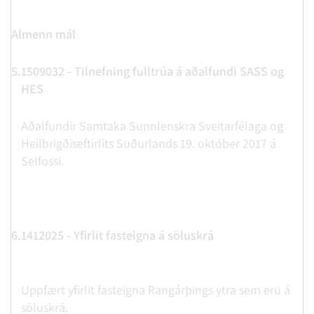
Almenn mál
5.
1509032 - Tilnefning fulltrúa á aðalfundi SASS og
HES
Aðalfundir Samtaka Sunnlenskra Sveitarfélaga og
Heilbrigðiseftirlits Suðurlands 19. október 2017 á
Selfossi.
6.
1412025 - Yfirlit fasteigna á söluskrá
Uppfært yfirlit fasteigna Rangárþings ytra sem eru á
söluskrá.