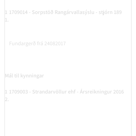
1
1709014 - Sorpstöð Rangárvallasýslu - stjórn 189
1.
Fundargerð frá 24082017
Mál til kynningar
1
1709003 - Strandarvöllur ehf - Ársreikningur 2016
2.