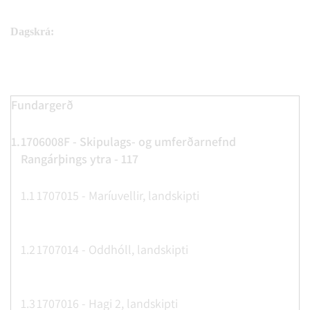
Dagskrá:
Fundargerð
1.
1706008F - Skipulags- og umferðarnefnd
Rangárþings ytra - 117
1.1
1707015 - Maríuvellir, landskipti
1.2
1707014 - Oddhóll, landskipti
1.3
1707016 - Hagi 2, landskipti