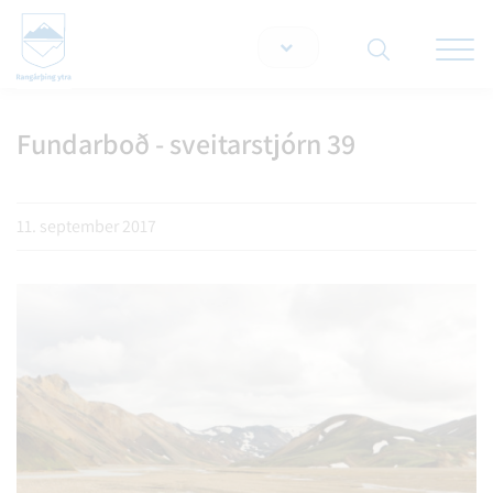
Opna/lo
snjallt
Fundarboð - sveitarstjórn 39
Leita á vef
11. september 2017