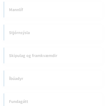
Mannlíf
Stjórnsýsla
Skipulag og framkvæmdir
Íbúadyr
Fundagátt