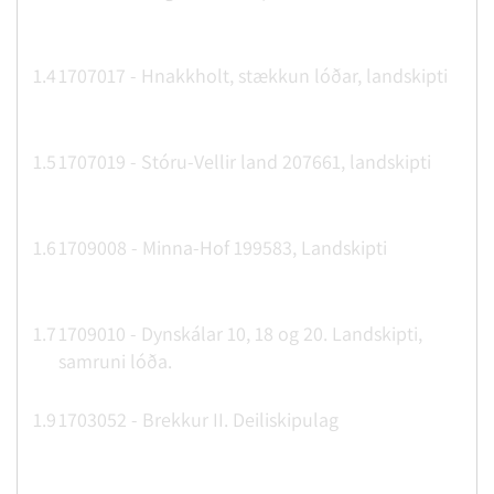
1.4
1707017 - Hnakkholt, stækkun lóðar, landskipti
1.5
1707019 - Stóru-Vellir land 207661, landskipti
1.6
1709008 - Minna-Hof 199583, Landskipti
1.7
1709010 - Dynskálar 10, 18 og 20. Landskipti,
samruni lóða.
1.9
1703052 - Brekkur II. Deiliskipulag