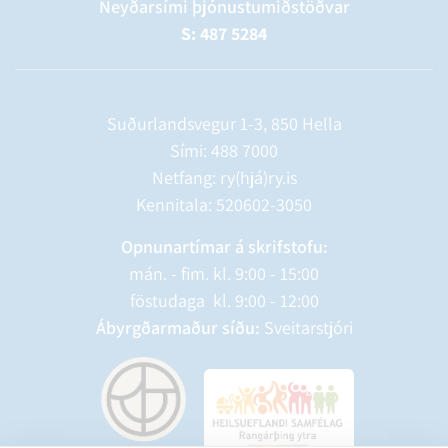
Neyðarsími þjónustumiðstöðvar
S: 487 5284
Suðurlandsvegur 1-3, 850 Hella
Sími:
488 7000
Netfang: ry(hjá)ry.is
Kennitala: 520602-3050
Opnunartímar á skrifstofu:
mán. - fim. kl. 9:00 - 15:00
föstudaga kl. 9:00 - 12:00
Ábyrgðarmaður síðu:
Sveitarstjóri