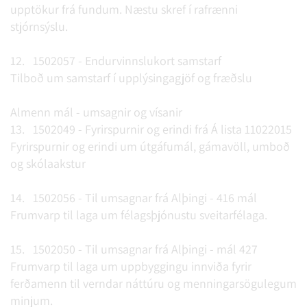
upptökur frá fundum. Næstu skref í rafrænni
stjórnsýslu.
12. 1502057 - Endurvinnslukort samstarf
Tilboð um samstarf í upplýsingagjöf og fræðslu
Almenn mál - umsagnir og vísanir
13. 1502049 - Fyrirspurnir og erindi frá Á lista 11022015
Fyrirspurnir og erindi um útgáfumál, gámavöll, umboð
og skólaakstur
14. 1502056 - Til umsagnar frá Alþingi - 416 mál
Frumvarp til laga um félagsþjónustu sveitarfélaga.
15. 1502050 - Til umsagnar frá Alþingi - mál 427
Frumvarp til laga um uppbyggingu innviða fyrir
ferðamenn til verndar náttúru og menningarsögulegum
minjum.