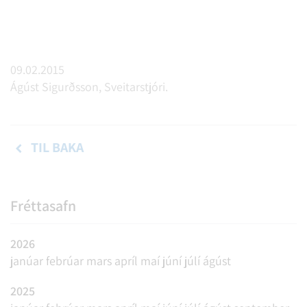
09.02.2015
Ágúst Sigurðsson, Sveitarstjóri.
TIL BAKA
Fréttasafn
2026
janúar
febrúar
mars
apríl
maí
júní
júlí
ágúst
2025