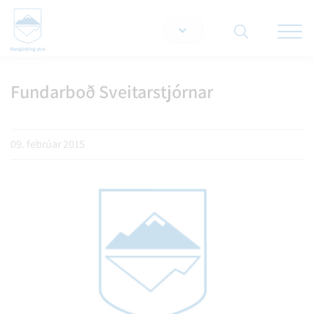
Opna/lo
snjallt
Fundarboð Sveitarstjórnar
Leita á vef
09. febrúar 2015