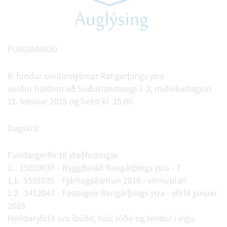
FUNDARBOÐ
9. fundur sveitarstjórnar Rangárþings ytra
verður haldinn að Suðurlandsvegi 1-3, miðvikudaginn
11. febrúar 2015 og hefst kl. 15:00
Dagskrá:
Fundargerðir til staðfestingar
1. 1501003F - Byggðaráð Rangárþings ytra - 7
1.1. 1501035 - Fjárhagsáætlun 2016 - vinnuplan
1.2. 1412047 - Fasteignir Rangárþings ytra - yfirlit janúar
2015
Heildaryfirlit um íbúðir, hús, lóðir og lendur í eigu