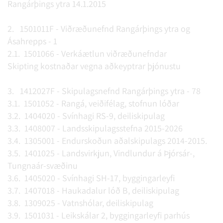
Rangárþings ytra 14.1.2015
2. 1501011F - Viðræðunefnd Rangárþings ytra og
Ásahrepps - 1
2.1. 1501066 - Verkáætlun viðræðunefndar
Skipting kostnaðar vegna aðkeyptrar þjónustu
3. 1412027F - Skipulagsnefnd Rangárþings ytra - 78
3.1. 1501052 - Rangá, veiðifélag, stofnun lóðar
3.2. 1404020 - Svínhagi RS-9, deiliskipulag
3.3. 1408007 - Landsskipulagsstefna 2015-2026
3.4. 1305001 - Endurskoðun aðalskipulags 2014-2015.
3.5. 1401025 - Landsvirkjun, Vindlundur á Þjórsár-,
Tungnaár-svæðinu
3.6. 1405020 - Svínhagi SH-17, byggingarleyfi
3.7. 1407018 - Haukadalur lóð B, deiliskipulag
3.8. 1309025 - Vatnshólar, deiliskipulag
3.9. 1501031 - Leikskálar 2, byggingarleyfi parhús