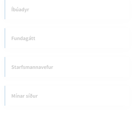
Íbúadyr
Fundagátt
Starfsmannavefur
Mínar síður