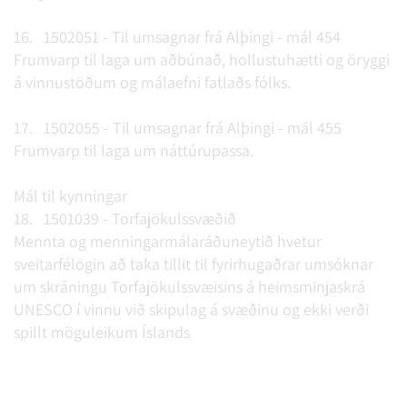
16. 1502051 - Til umsagnar frá Alþingi - mál 454
Frumvarp til laga um aðbúnað, hollustuhætti og öryggi
á vinnustöðum og málaefni fatlaðs fólks.
17. 1502055 - Til umsagnar frá Alþingi - mál 455
Frumvarp til laga um náttúrupassa.
Mál til kynningar
18. 1501039 - Torfajökulssvæðið
Mennta og menningarmálaráðuneytið hvetur
sveitarfélögin að taka tillit til fyrirhugaðrar umsóknar
um skráningu Torfajökulssvæisins á heimsminjaskrá
UNESCO í vinnu við skipulag á svæðinu og ekki verði
spillt möguleikum Íslands