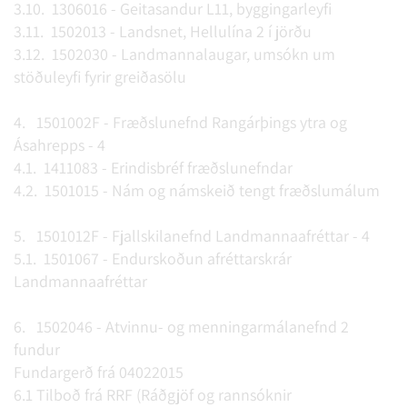
3.10. 1306016 - Geitasandur L11, byggingarleyfi
3.11. 1502013 - Landsnet, Hellulína 2 í jörðu
3.12. 1502030 - Landmannalaugar, umsókn um
stöðuleyfi fyrir greiðasölu
4. 1501002F - Fræðslunefnd Rangárþings ytra og
Ásahrepps - 4
4.1. 1411083 - Erindisbréf fræðslunefndar
4.2. 1501015 - Nám og námskeið tengt fræðslumálum
5. 1501012F - Fjallskilanefnd Landmannaafréttar - 4
5.1. 1501067 - Endurskoðun afréttarskrár
Landmannaafréttar
6. 1502046 - Atvinnu- og menningarmálanefnd 2
fundur
Fundargerð frá 04022015
6.1 Tilboð frá RRF (Ráðgjöf og rannsóknir