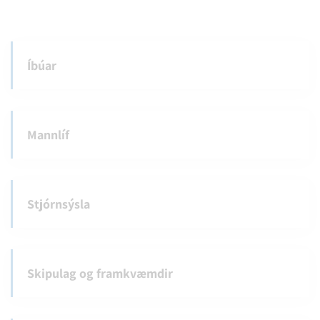
Íbúar
Mannlíf
Stjórnsýsla
Skipulag og framkvæmdir