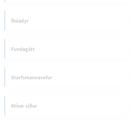
Íbúadyr
Fundagátt
Starfsmannavefur
Mínar síður