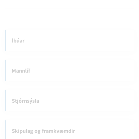
Íbúar
Mannlíf
Stjórnsýsla
Skipulag og framkvæmdir