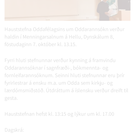
Hauststefna Oddafélagsins um Oddarannsókn verður
haldin í Menningarsalnum á Hellu, Dynskálum 8,
föstudaginn 7. október kl. 13.15.
Fyrri hluti stefnunnar verður kynning á framvindu
Oddarannsóknar í sagnfræði-, bókmennta- og
fornleifarannsóknum. Seinni hluti stefnunnar eru þrír
fyrirlestrar á ensku m.a. um Odda sem kirkju- og
lærdómsmiðstöð. Útdráttum á íslensku verður dreift til
gesta.
Hauststefnan hefst kl. 13:15 og lýkur um kl. 17.00
Dagskrá: