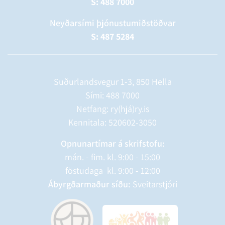
S: 488 7000
Neyðarsími þjónustumiðstöðvar
S: 487 5284
Suðurlandsvegur 1-3, 850 Hella
Sími:
488 7000
Netfang: ry(hjá)ry.is
Kennitala: 520602-3050
Opnunartímar á skrifstofu:
mán. - fim. kl. 9:00 - 15:00
föstudaga kl. 9:00 - 12:00
Ábyrgðarmaður síðu:
Sveitarstjóri