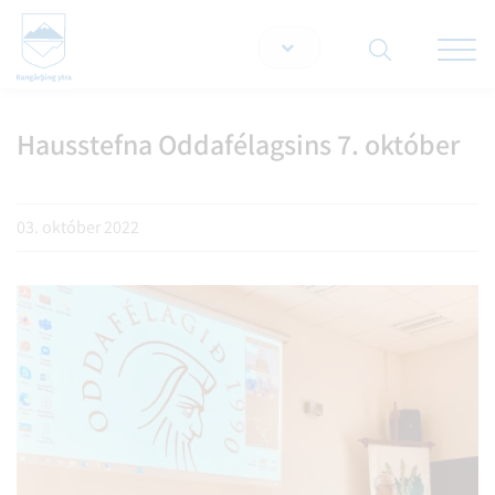
Opna/lo
snjallt
Hausstefna Oddafélagsins 7. október
Leita á vef
03. október 2022