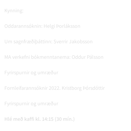
Kynning:
Oddarannsóknin: Helgi Þorláksson
Um sagnfræðiþáttinn: Sverrir Jakobsson
MA verkefni bókmenntanema: Oddur Pálsson
Fyrirspurnir og umræður
Fornleifarannsóknir 2022. Kristborg Þórsdóttir
Fyrirspurnir og umræður
Hlé með kaffi kl. 14:15 (30 mín.)