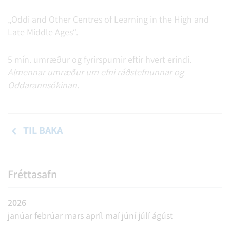
„Oddi and Other Centres of Learning in the High and
Late Middle Ages“.
5 mín. umræður og fyrirspurnir eftir hvert erindi.
Almennar umræður um efni ráðstefnunnar og
Oddarannsókinan.
TIL BAKA
Fréttasafn
2026
janúar
febrúar
mars
apríl
maí
júní
júlí
ágúst