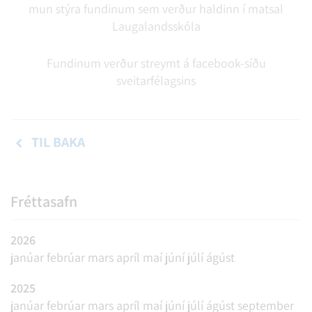
mun stýra fundinum sem verður haldinn í matsal
Laugalandsskóla
Fundinum verður streymt á facebook-síðu
sveitarfélagsins
TIL BAKA
Fréttasafn
2026
janúar
febrúar
mars
apríl
maí
júní
júlí
ágúst
2025
janúar
febrúar
mars
apríl
maí
júní
júlí
ágúst
september