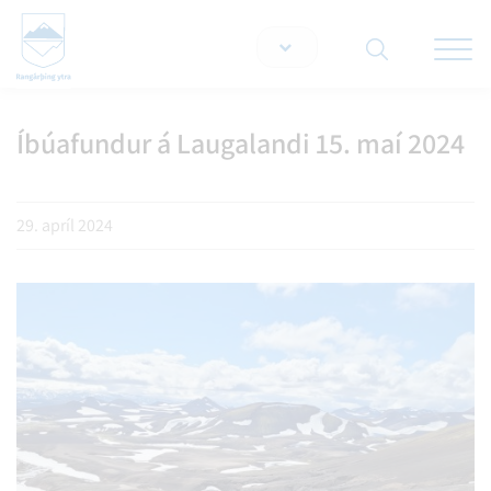
Opna/lo
snjallt
Íbúafundur á Laugalandi 15. maí 2024
Leita á vef
29. apríl 2024