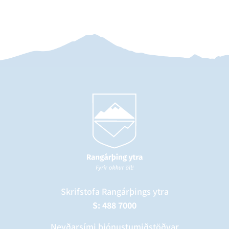
Skrifstofa Rangárþings ytra
S: 488 7000
Neyðarsími þjónustumiðstöðvar