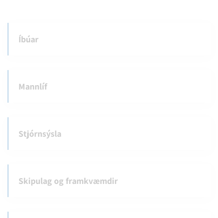
Íbúar
Mannlíf
Stjórnsýsla
Skipulag og framkvæmdir