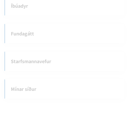
Íbúadyr
Fundagátt
Starfsmannavefur
Mínar síður