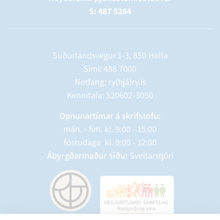
S: 487 5284
Suðurlandsvegur 1-3, 850 Hella
Sími:
488 7000
Netfang: ry(hjá)ry.is
Kennitala: 520602-3050
Opnunartímar á skrifstofu:
mán. - fim. kl. 9:00 - 15:00
föstudaga kl. 9:00 - 12:00
Ábyrgðarmaður síðu:
Sveitarstjóri