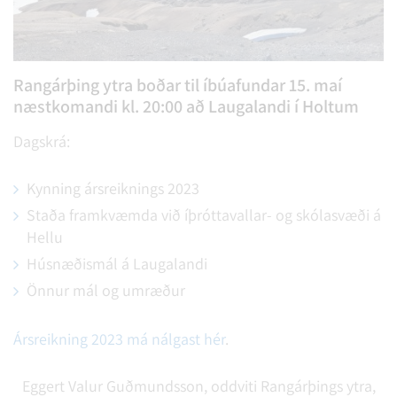
Rangárþing ytra boðar til íbúafundar 15. maí
næstkomandi kl. 20:00 að Laugalandi í Holtum
Dagskrá:
Kynning ársreiknings 2023
Staða framkvæmda við íþróttavallar- og skólasvæði á
Hellu
Húsnæðismál á Laugalandi
Önnur mál og umræður
Ársreikning 2023 má nálgast hér
.
Eggert Valur Guðmundsson, oddviti Rangárþings ytra,