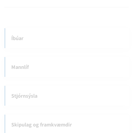
Íbúar
Mannlíf
Stjórnsýsla
Skipulag og framkvæmdir