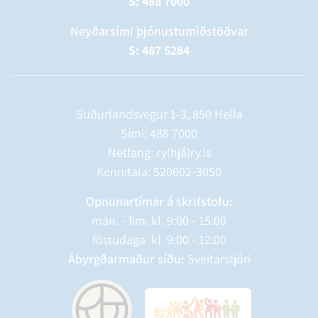
S: 488 7000
Neyðarsími þjónustumiðstöðvar
S: 487 5284
Suðurlandsvegur 1-3, 850 Hella
Sími:
488 7000
Netfang: ry(hjá)ry.is
Kennitala: 520602-3050
Opnunartímar á skrifstofu:
mán. - fim. kl. 9:00 - 15:00
föstudaga kl. 9:00 - 12:00
Ábyrgðarmaður síðu:
Sveitarstjóri