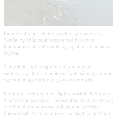
Íbúum Ásahrepps, Flóahrepps, Rangárþings ytra og
Skeiða- og Gnúpverjahrepps er boðið til opins
íbúafundar til að ræða samfélagsleg áhrif virkjanakosta
í Þjórsá.
Til fundarins boðar faghópur III, sem meta á
samfélagsleg áhrif virkjanakosta í þriðja áfanga verndar-
og orkunýtingaráætlunar (sjá
www.ramma.is
).
Fundurinn verður haldinn í Fjölbrautaskóla Suðurlands
á Selfossi laugardaginn 5.desember, kl. 11:00-14:00 og
er opinn öllum íbúum sveitarfélaganna á meðan
húsrúm leyfir. Þátttakendum verður skipt í minni hópa