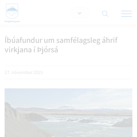
Opna/lo
snjallt
Íbúafundur um samfélagsleg áhrif
Leita á vef
virkjana í Þjórsá
27. nóvember 2015