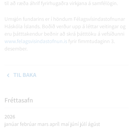
til að ræða áhrif fyrirhugaðra virkjana á samfélögin.
Umsjón fundarins er í höndum Félagsvísindastofnunar
Háskóla Íslands. Boðið verður upp á léttar veitingar og
eru þátttakendur beðnir að skrá þátttöku á vefsíðunni
www.felagsvisindastofnun.is
fyrir fimmtudaginn 3.
desember.
TIL BAKA
Fréttasafn
2026
janúar
febrúar
mars
apríl
maí
júní
júlí
ágúst