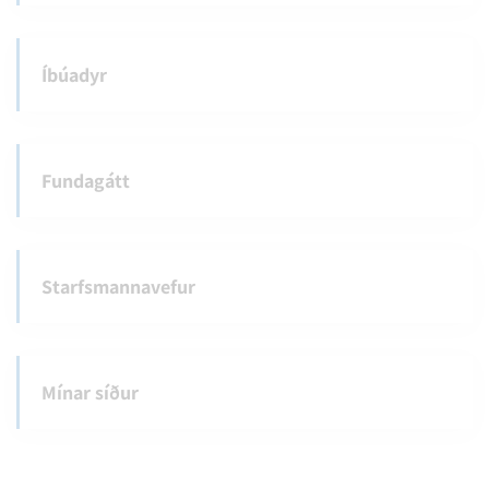
Íbúadyr
Fundagátt
Starfsmannavefur
Mínar síður