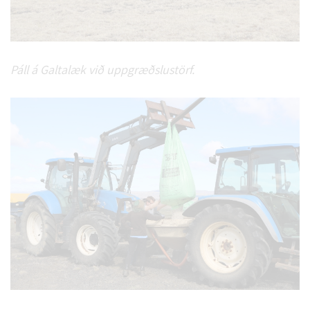
Páll á Galtalæk við uppgræðslustörf.