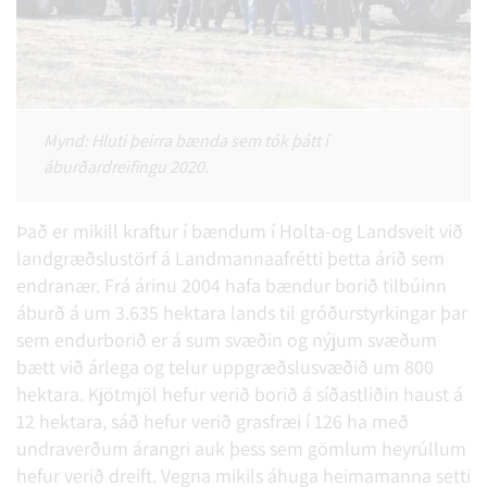
Mynd: Hluti þeirra bænda sem tók þátt í
áburðardreifingu 2020.
Það er mikill kraftur í bændum í Holta-og Landsveit við
landgræðslustörf á Landmannaafrétti þetta árið sem
endranær. Frá árinu 2004 hafa bændur borið tilbúinn
áburð á um 3.635 hektara lands til gróðurstyrkingar þar
sem endurborið er á sum svæðin og nýjum svæðum
bætt við árlega og telur uppgræðslusvæðið um 800
hektara. Kjötmjöl hefur verið borið á síðastliðin haust á
12 hektara, sáð hefur verið grasfræi í 126 ha með
undraverðum árangri auk þess sem gömlum heyrúllum
hefur verið dreift. Vegna mikils áhuga heimamanna setti