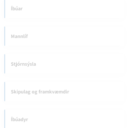
Íbúar
Mannlíf
Stjórnsýsla
Skipulag og framkvæmdir
Íbúadyr