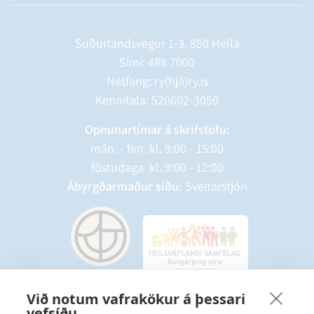
Suðurlandsvegur 1-3, 850 Hella
Sími:
488 7000
Netfang: ry(hjá)ry.is
Kennitala: 520602-3050
Opnunartímar á skrifstofu:
mán. - fim. kl. 9:00 - 15:00
föstudaga kl. 9:00 - 12:00
Ábyrgðarmaður síðu:
Sveitarstjóri
Við notum vafrakökur á þessari
vefsíðu
Starfsmannavefur