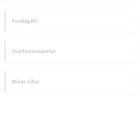
Fundagátt
Starfsmannavefur
Mínar síður