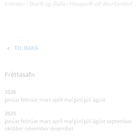
Erlendur í Skarði og Ólafía í Húsagarði við áburðarstörf.
TIL BAKA
Fréttasafn
2026
janúar
febrúar
mars
apríl
maí
júní
júlí
ágúst
2025
janúar
febrúar
mars
apríl
maí
júní
júlí
ágúst
september
október
nóvember
desember