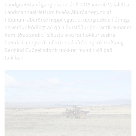
Landgræðslan í gang tilraun árið 2018 inn við Valafell á
Landmannaafrétti um hvaða áburðartegund af
tilbúnum áburði sé heppilegust til uppgræðslu í úthaga
og verður fróðlegt að sjá niðurstöður þeirrar tilraunar er
fram líða stundir. Í síðustu viku fór flokkur vaskra
bænda í uppgræðsluferð inn á afrétt og tók Guðlaug
Berglind Guðgeirsdóttir nokkrar myndir við það
tækifæri.