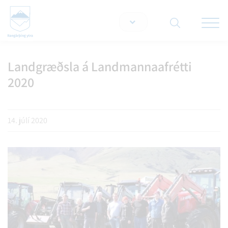
Opna/lo
snjallt
Landgræðsla á Landmannaafrétti
Leita á vef
2020
14. júlí 2020