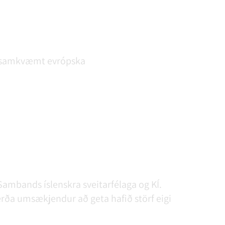
B2 samkvæmt evrópska
bands íslenskra sveitarfélaga og KÍ.
verða umsækjendur að geta hafið störf eigi