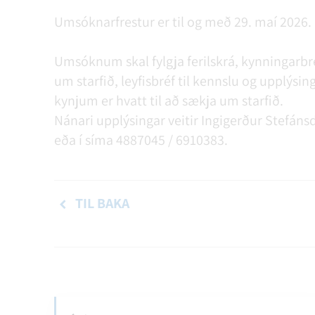
Umsóknarfrestur er til og með 29. maí 2026.
Umsóknum skal fylgja ferilskrá, kynningarbr
um starfið, leyfisbréf til kennslu og upplý
kynjum er hvatt til að sækja um starfið.
Nánari upplýsingar veitir Ingigerður Stefánsd
eða í síma 4887045 / 6910383.
TIL BAKA