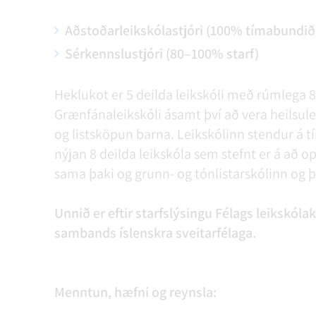
Aðstoðarleikskólastjóri (100% tímabundið í
Sérkennslustjóri (80–100% starf)
Heklukot er 5 deilda leikskóli með rúmlega 
Grænfánaleikskóli ásamt því að vera heilsul
og listsköpun barna. Leikskólinn stendur á
nýjan 8 deilda leikskóla sem stefnt er á að op
sama þaki og grunn- og tónlistarskólinn og þv
Unnið er eftir starfslýsingu Félags leikskóla
sambands íslenskra sveitarfélaga.
Menntun, hæfni og reynsla: