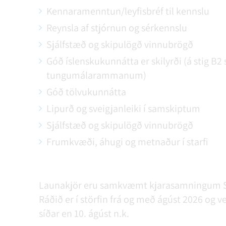
Kennaramenntun/leyfisbréf til kennslu
Reynsla af stjórnun og sérkennslu
Sjálfstæð og skipulögð vinnubrögð
Góð íslenskukunnátta er skilyrði (á stig 
tungumálarammanum)
Góð tölvukunnátta
Lipurð og sveigjanleiki í samskiptum
Sjálfstæð og skipulögð vinnubrögð
Frumkvæði, áhugi og metnaður í starfi
Launakjör eru samkvæmt kjarasamningum Sam
Ráðið er í störfin frá og með ágúst 2026 og 
síðar en 10. ágúst n.k.