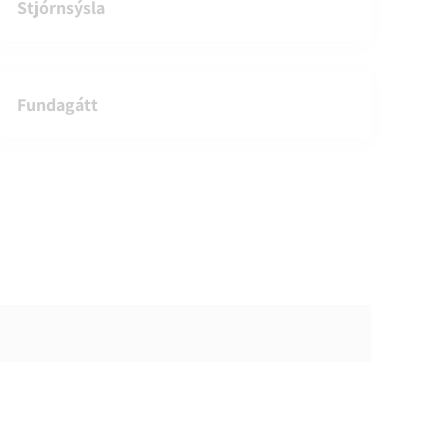
Stjórnsýsla
Fundagátt