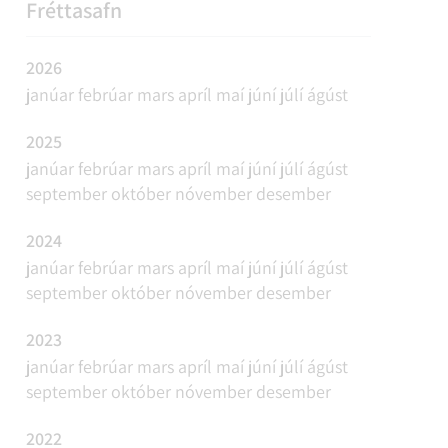
REFAVEIÐAR OG MINKAVEIÐAR
VIÐBURÐIR
SAMGÖNGUR
FUNDAÁÆTLUN
Fréttasafn
2026
janúar
febrúar
mars
apríl
maí
júní
júlí
ágúst
2025
janúar
febrúar
mars
apríl
maí
júní
júlí
ágúst
september
október
nóvember
desember
2024
janúar
febrúar
mars
apríl
maí
júní
júlí
ágúst
september
október
nóvember
desember
2023
janúar
febrúar
mars
apríl
maí
júní
júlí
ágúst
september
október
nóvember
desember
2022