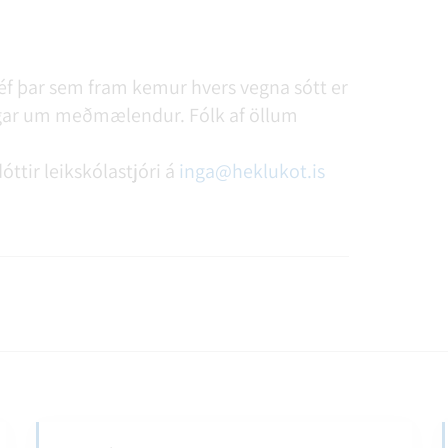
éf þar sem fram kemur hvers vegna sótt er
singar um meðmælendur. Fólk af öllum
óttir leikskólastjóri á
inga@heklukot.is