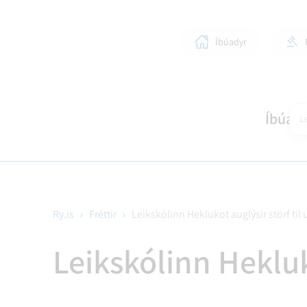
Íbúadyr
Íbúar
Le
Ry.is
Fréttir
Leikskólinn Heklukot auglýsir störf ti
SKÓLAR OG BÖRN
LÍFIÐ Í RANGÁRÞINGI YTRA
STJÓRNKERFI
SKIPULAGSMÁL
HEIM
SUN
BYG
Leikskólinn Hekluk