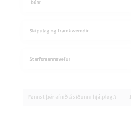
Íbúar
Skipulag og framkvæmdir
Starfsmannavefur
Fannst þér efnið á síðunni hjálplegt?