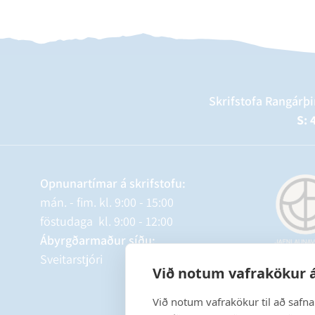
Skrifstofa Rangárþi
S: 
Opnunartímar á skrifstofu:
mán. - fim. kl. 9:00 - 15:00
föstudaga kl. 9:00 - 12:00
Ábyrgðarmaður síðu:
Sveitarstjóri
Við notum vafrakökur á
Við notum vafrakökur til að safn