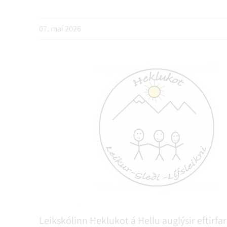
NÝIR ÍBÚAR
FERÐAÞJÓNUSTA
SAMSTARFSVERKEFNI
ÞJÓNUSTUMIÐSTÖÐ
FÉL
VER
VEI
07. maí 2026
MENNING
STARFSFÓLK RANGÁRÞINGS YTRA
Leikskólinn Heklukot á Hellu auglýsir eftirfar