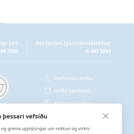
ngs ytra
Neyðarsími þjónustumiðstöðvar
488 7000
S: 487 5284
Starfsmannavefur
Hafðu samband
Ritstjórnarstefna
 þessari vefsíðu
Fylgstu með á Facebook
a og greina upplýsingar um notkun og virkni