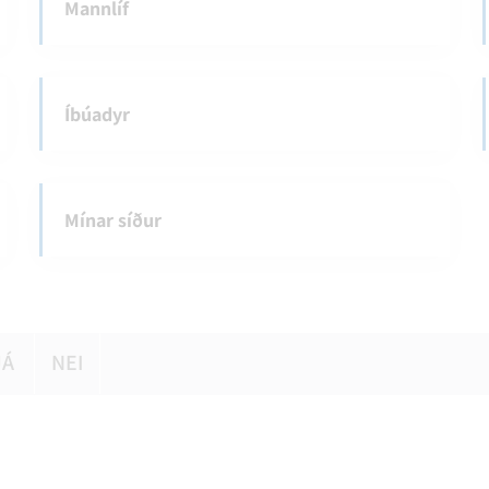
Mannlíf
Íbúadyr
Mínar síður
JÁ
NEI