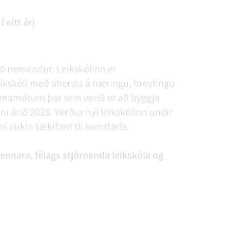
 eitt ár)
80 nemendur. Leikskólinn er
eikskóli með áherslu á næringu, hreyfingu
 tímamótum þar sem verið er að byggja
ni árið 2028. Verður nýi leikskólinn undir
í aukin tækifæri til samstarfs.
kennara, félags stjórnenda leikskóla og