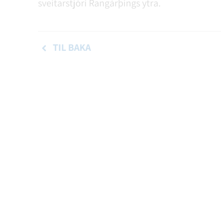
sveitarstjóri Rangárþings ytra.
TIL BAKA