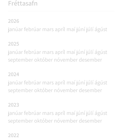
REFAVEIÐAR OG MINKAVEIÐAR
VIÐBURÐIR
SAMGÖNGUR
FUNDAÁÆTLUN
Fréttasafn
2026
janúar
febrúar
mars
apríl
maí
júní
júlí
ágúst
2025
janúar
febrúar
mars
apríl
maí
júní
júlí
ágúst
september
október
nóvember
desember
2024
janúar
febrúar
mars
apríl
maí
júní
júlí
ágúst
september
október
nóvember
desember
2023
janúar
febrúar
mars
apríl
maí
júní
júlí
ágúst
september
október
nóvember
desember
2022