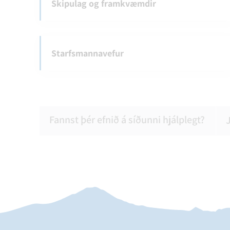
Skipulag og framkvæmdir
Starfsmannavefur
Fannst þér efnið á síðunni hjálplegt?