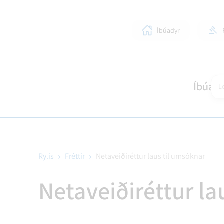
Íbúadyr
Íbúar
Le
Ry.is
Fréttir
Netaveiðiréttur laus til umsóknar
SKÓLAR OG BÖRN
LÍFIÐ Í RANGÁRÞINGI YTRA
STJÓRNKERFI
SKIPULAGSMÁL
HEIM
SUN
BYG
Netaveiðiréttur la