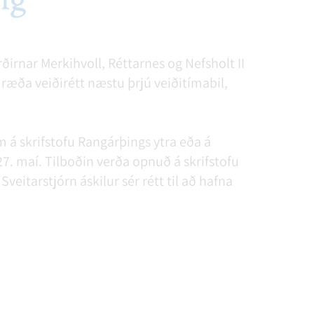
rðirnar Merkihvoll, Réttarnes og Nefsholt II
ræða veiðirétt næstu þrjú veiðitímabil,
m á skrifstofu Rangárþings ytra eða á
 27. maí. Tilboðin verða opnuð á skrifstofu
veitarstjórn áskilur sér rétt til að hafna