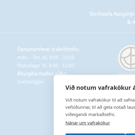
Skrifstofa Rangárþi
S: 
Opnunartímar á skrifstofu:
mán. - fim. kl. 9:00 - 15:00
föstudaga kl. 9:00 - 12:00
Ábyrgðarmaður síðu:
Sveitarstjóri
Við notum vafrakökur á
Við notum vafrakökur til að safn
vefsíðunnar, til að geta notað lau
viðeigandi markaðsefni.
Nánar um vafrakökur