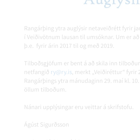
Rangárþing ytra auglýsir netaveiðrétt fyrir ja
í Veiðivötnum lausan til umsóknar. Um er að 
þ.e. fyrir árin 2017 til og með 2019.
Tilboðsgjöfum er bent á að skila inn tilboðu
netfangið
ry@ry.is
, merkt „Veiðiréttur“ fyrir
Rangárþings ytra mánudaginn 29. maí kl. 10. S
öllum tilboðum.
Nánari upplýsingar eru veittar á skrifstofu.
Ágúst Sigurðsson