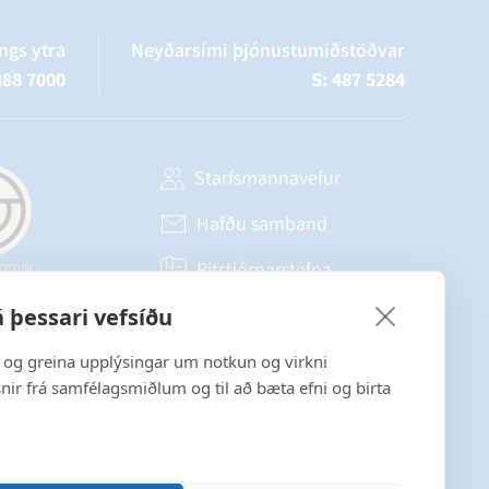
ngs ytra
Neyðarsími þjónustumiðstöðvar
488 7000
S: 487 5284
Starfsmannavefur
Hafðu samband
Ritstjórnarstefna
 þessari vefsíðu
Fylgstu með á Facebook
a og greina upplýsingar um notkun og virkni
snir frá samfélagsmiðlum og til að bæta efni og birta