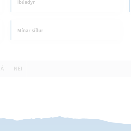
Íbúadyr
Mínar síður
JÁ
NEI