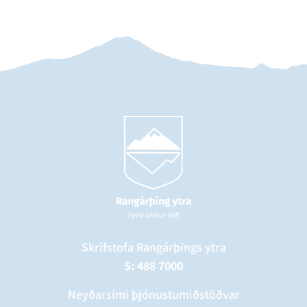
Skrifstofa Rangárþings ytra
S: 488 7000
Neyðarsími þjónustumiðstöðvar