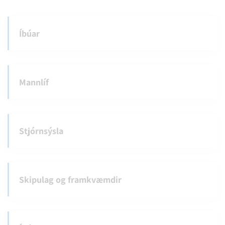
Íbúar
Mannlíf
Stjórnsýsla
Skipulag og framkvæmdir