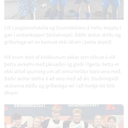
Lið Laugalandsskóla og Grunnskólans á Hellu kepptu í
gær í undankeppni Skólahreysti. Báðir skólar stóðu sig
gríðarlega vel en komust ekki áfram í þetta skiptið.
Við erum stolt af krökkunum okkar sem tókust á við
þetta verkefni með jákvæðni og gleði í hjarta. Þetta er
ekki alltaf spurning um að vinna heldur bara vera með.
Báðir skólar stefna á að vera með að ári. Stuðningslið
skólanna stóðu sig gríðarlega vel í að hvetja sitt fólk
áfram!