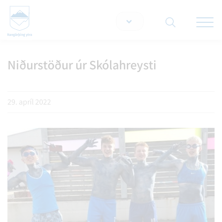
Opna/lo
snjallt
Niðurstöður úr Skólahreysti
Leita á vef
29. apríl 2022