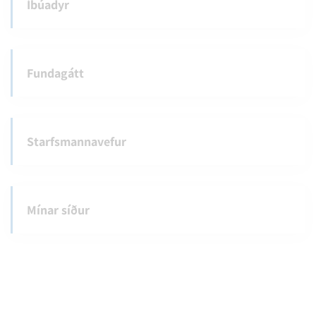
Íbúadyr
Fundagátt
Starfsmannavefur
Mínar síður