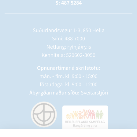
S: 487 5284
Suðurlandsvegur 1-3, 850 Hella
Sími:
488 7000
Netfang: ry(hjá)ry.is
Kennitala: 520602-3050
Opnunartímar á skrifstofu:
mán. - fim. kl. 9:00 - 15:00
föstudaga kl. 9:00 - 12:00
Ábyrgðarmaður síðu:
Sveitarstjóri