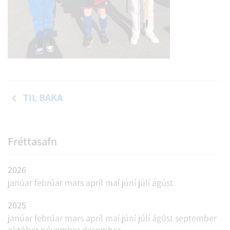
TIL BAKA
Fréttasafn
2026
janúar
febrúar
mars
apríl
maí
júní
júlí
ágúst
2025
janúar
febrúar
mars
apríl
maí
júní
júlí
ágúst
september
október
nóvember
desember