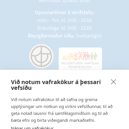
Kennitala: 520602-3050
Opnunartímar á skrifstofu:
mán. - fim. kl. 9:00 - 15:00
föstudaga kl. 9:00 - 12:00
Ábyrgðarmaður síðu:
Sveitarstjóri
Við notum vafrakökur á þessari
vefsíðu
Starfsmannavefur
Hafðu samband
Við notum vafrakökur til að safna og greina
upplýsingar um notkun og virkni vefsíðunnar, til að
Ritstjórnarstefna
geta notað lausnir frá samfélagsmiðlum og til að
bæta efni og birta viðeigandi markaðsefni.
Fylgstu með á Facebook
Nánar um vafrakökur