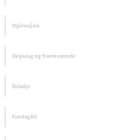
Stjórnsýsla
Skipulag og framkvæmdir
Íbúadyr
Fundagátt