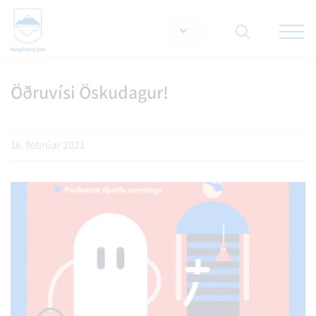
Opna/lo
snjallt
Öðruvísi Öskudagur!
Leita á vef
16. febrúar 2021