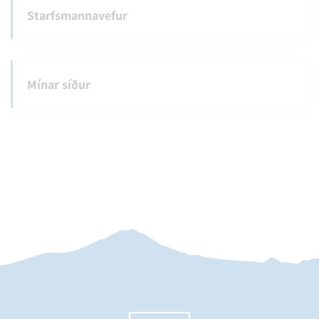
Starfsmannavefur
Mínar síður