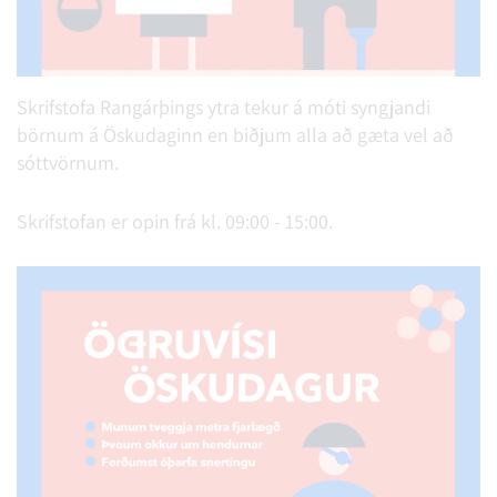
Skrifstofa Rangárþings ytra tekur á móti syngjandi
börnum á Öskudaginn en biðjum alla að gæta vel að
sóttvörnum.
Skrifstofan er opin frá kl. 09:00 - 15:00.