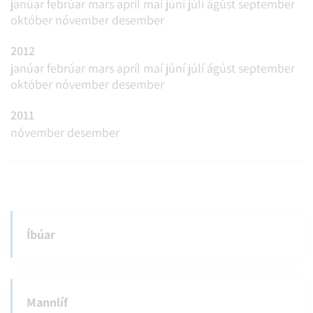
janúar
febrúar
mars
apríl
maí
júní
júlí
ágúst
september
október
nóvember
desember
2012
janúar
febrúar
mars
apríl
maí
júní
júlí
ágúst
september
október
nóvember
desember
2011
nóvember
desember
Íbúar
Mannlíf