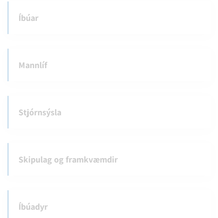
Íbúar
Mannlíf
Stjórnsýsla
Skipulag og framkvæmdir
Íbúadyr