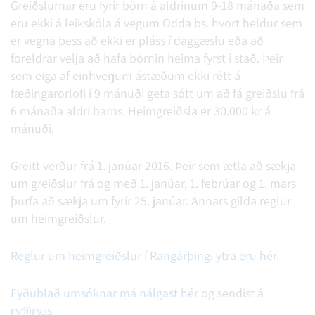
Greiðslurnar eru fyrir börn á aldrinum 9-18 mánaða sem
eru ekki á leikskóla á vegum Odda bs. hvort heldur sem
er vegna þess að ekki er pláss í daggæslu eða að
foreldrar velja að hafa börnin heima fyrst í stað. Þeir
sem eiga af einhverjum ástæðum ekki rétt á
fæðingarorlofi í 9 mánuði geta sótt um að fá greiðslu frá
6 mánaða aldri barns. Heimgreiðsla er 30.000 kr á
mánuði.
Greitt verður frá 1. janúar 2016. Þeir sem ætla að sækja
um greiðslur frá og með 1. janúar, 1. febrúar og 1. mars
þurfa að sækja um fyrir 25. janúar. Annars gilda reglur
um heimgreiðslur.
Reglur um heimgreiðslur í Rangárþingi ytra eru hér.
Eyðublað umsóknar má nálgast hér
og sendist á
ry@ry.is