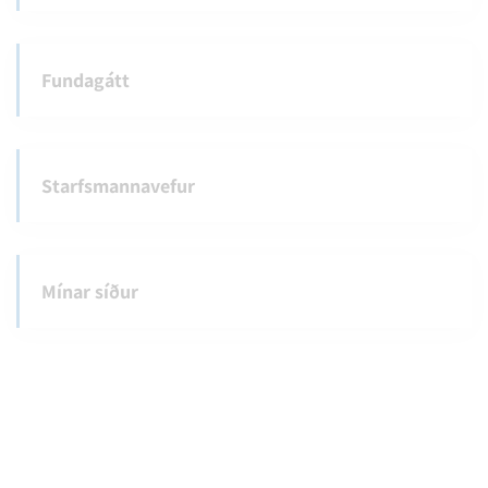
Fundagátt
Starfsmannavefur
Mínar síður