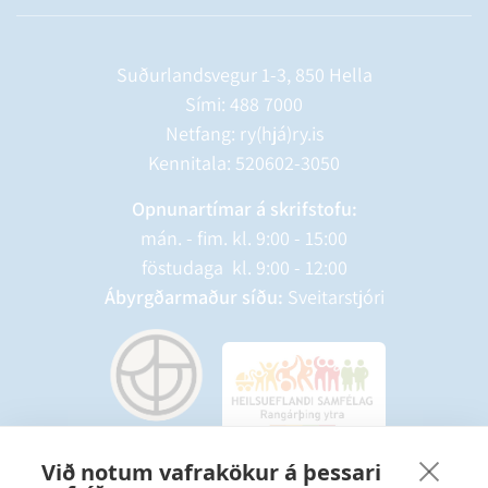
Suðurlandsvegur 1-3, 850 Hella
Sími:
488 7000
Netfang: ry(hjá)ry.is
Kennitala: 520602-3050
Opnunartímar á skrifstofu:
mán. - fim. kl. 9:00 - 15:00
föstudaga kl. 9:00 - 12:00
Ábyrgðarmaður síðu:
Sveitarstjóri
Við notum vafrakökur á þessari