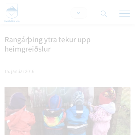
Opna/lo
snjallt
Rangárþing ytra tekur upp
Leita á vef
heimgreiðslur
15. janúar 2016