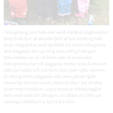
Í Rangárþingi ytra hafa ekki verið starfandi dagforeldrar
lengi þrátt fyrir að ákveðin þörf sé fyrir hendi og hafa
ýmsir möguleikar verið skoðaðir t.d. hvort niðurgreiða
ætti daggæslu líkt og mörg sveitarfélög hafa gert.
Niðurstaðan var sú að betra væri að binda ekki
niðurgreiðslurnar við daggæslu heldur leyfa foreldrum
ráða því hvaða leið yrði farin, hvort þeir nýttu styrkinn
til niðurgreiðslu daggæslu eða væru jafnvel sjálfir
heima hjá börnum sínum. Þetta er liður í því að létta
undir með foreldrum ungra barna en leikskólagjöld
hafa verið lækkuð í áföngum, nú síðast um 25% auk
verulegra afslátta m.a. fyrir 5 ára börn.