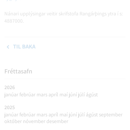
Nánari upplýsingar veitir skrifstofa Rangárþings ytra í s:
4887000.
TIL BAKA
Fréttasafn
2026
janúar
febrúar
mars
apríl
maí
júní
júlí
ágúst
2025
janúar
febrúar
mars
apríl
maí
júní
júlí
ágúst
september
október
nóvember
desember