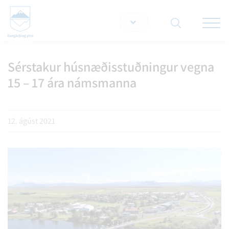
Opna/lo
snjallt
Sérstakur húsnæðisstuðningur vegna
Leita á vef
15 – 17 ára námsmanna
12. ágúst 2021