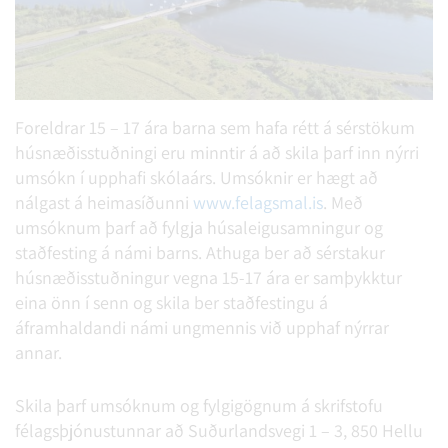
Foreldrar 15 – 17 ára barna sem hafa rétt á sérstökum
húsnæðisstuðningi eru minntir á að skila þarf inn nýrri
umsókn í upphafi skólaárs. Umsóknir er hægt að
nálgast á heimasíðunni
www.felagsmal.is
. Með
umsóknum þarf að fylgja húsaleigusamningur og
staðfesting á námi barns. Athuga ber að sérstakur
húsnæðisstuðningur vegna 15-17 ára er samþykktur
eina önn í senn og skila ber staðfestingu á
áframhaldandi námi ungmennis við upphaf nýrrar
annar.
Skila þarf umsóknum og fylgigögnum á skrifstofu
félagsþjónustunnar að Suðurlandsvegi 1 – 3, 850 Hellu