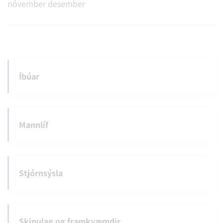
nóvember
desember
Íbúar
Mannlíf
Stjórnsýsla
Skipulag og framkvæmdir