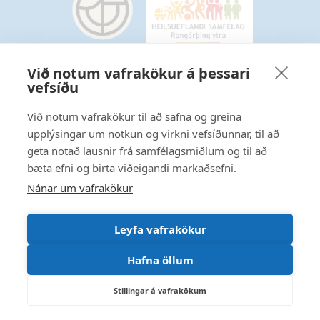
Við notum vafrakökur á þessari
vefsíðu
Starfsmannavefur
Hafðu samband
Við notum vafrakökur til að safna og greina
upplýsingar um notkun og virkni vefsíðunnar, til að
Ritstjórnarstefna
geta notað lausnir frá samfélagsmiðlum og til að
bæta efni og birta viðeigandi markaðsefni.
Fylgstu með á Facebook
Nánar um vafrakökur
Leyfa vafrakökur
Hafna öllum
Stillingar á vafrakökum