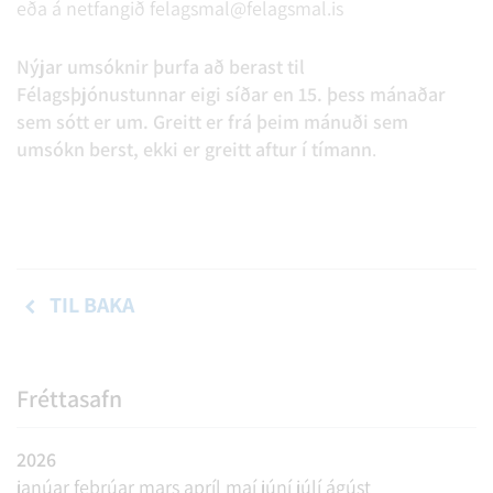
eða á netfangið felagsmal@felagsmal.is
Nýjar umsóknir þurfa að berast til
Félagsþjónustunnar eigi síðar en 15. þess mánaðar
sem sótt er um. Greitt er frá þeim mánuði sem
umsókn berst, ekki er greitt aftur í tímann
.
TIL BAKA
Fréttasafn
2026
janúar
febrúar
mars
apríl
maí
júní
júlí
ágúst