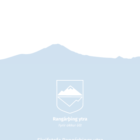
Skrifstofa Rangárþings ytra