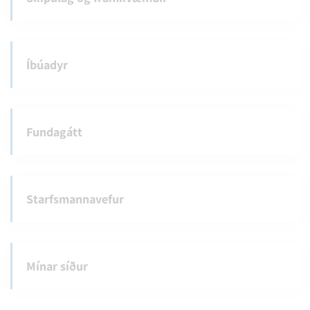
Íbúadyr
Fundagátt
Starfsmannavefur
Mínar síður