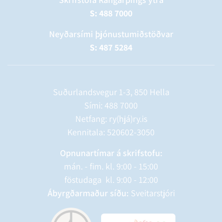
S: 488 7000
Neyðarsími þjónustumiðstöðvar
S: 487 5284
Suðurlandsvegur 1-3, 850 Hella
Sími:
488 7000
Netfang: ry(hjá)ry.is
Kennitala: 520602-3050
Opnunartímar á skrifstofu:
mán. - fim. kl. 9:00 - 15:00
föstudaga kl. 9:00 - 12:00
Ábyrgðarmaður síðu:
Sveitarstjóri