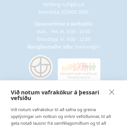
Netfang: ry(hjá)ry.is
Kennitala: 520602-3050
Opnunartímar á skrifstofu:
mán. - fim. kl. 9:00 - 15:00
föstudaga kl. 9:00 - 12:00
Ábyrgðarmaður síðu:
Sveitarstjóri
Við notum vafrakökur á þessari
vefsíðu
Starfsmannavefur
Hafðu samband
Við notum vafrakökur til að safna og greina
upplýsingar um notkun og virkni vefsíðunnar, til að
Ritstjórnarstefna
geta notað lausnir frá samfélagsmiðlum og til að