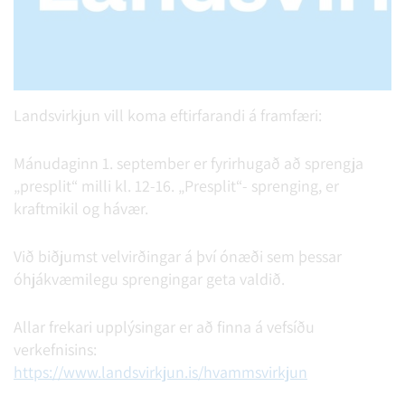
Landsvirkjun vill koma eftirfarandi á framfæri:
Mánudaginn 1. september er fyrirhugað að sprengja
„presplit“ milli kl. 12-16. „Presplit“- sprenging, er
kraftmikil og hávær.
Við biðjumst velvirðingar á því ónæði sem þessar
óhjákvæmilegu sprengingar geta valdið.
Allar frekari upplýsingar er að finna á vefsíðu
verkefnisins:
https://www.landsvirkjun.is/hvammsvirkjun