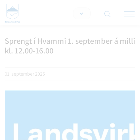
Opna/lo
snjallt
Sprengt í Hvammi 1. september á milli
Leita á vef
kl. 12.00-16.00
01. september 2025