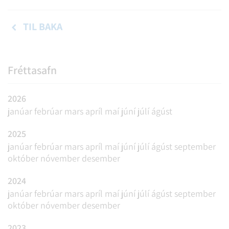
TIL BAKA
Fréttasafn
2026
janúar
febrúar
mars
apríl
maí
júní
júlí
ágúst
2025
janúar
febrúar
mars
apríl
maí
júní
júlí
ágúst
september
október
nóvember
desember
2024
janúar
febrúar
mars
apríl
maí
júní
júlí
ágúst
september
október
nóvember
desember
2023