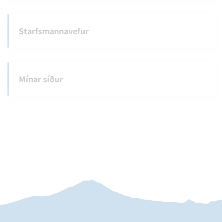
Starfsmannavefur
Mínar síður