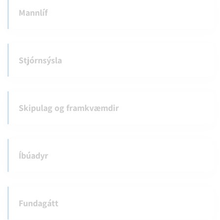
Mannlíf
Stjórnsýsla
Skipulag og framkvæmdir
Íbúadyr
Fundagátt