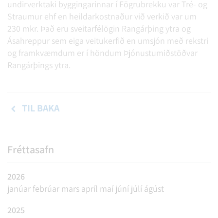
undirverktaki byggingarinnar í Fögrubrekku var Tré- og
Straumur ehf en heildarkostnaður við verkið var um
230 mkr. Það eru sveitarfélögin Rangárþing ytra og
Ásahreppur sem eiga veitukerfið en umsjón með rekstri
og framkvæmdum er í höndum Þjónustumiðstöðvar
Rangárþings ytra.
TIL BAKA
Fréttasafn
2026
janúar
febrúar
mars
apríl
maí
júní
júlí
ágúst
2025