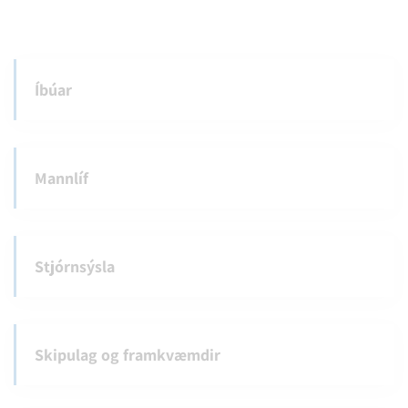
Íbúar
Mannlíf
Stjórnsýsla
Skipulag og framkvæmdir