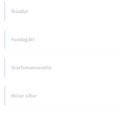
Íbúadyr
Fundagátt
Starfsmannavefur
Mínar síður