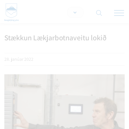
Opna/lo
snjallt
Stækkun Lækjarbotnaveitu lokið
Leita á vef
28. janúar 2022