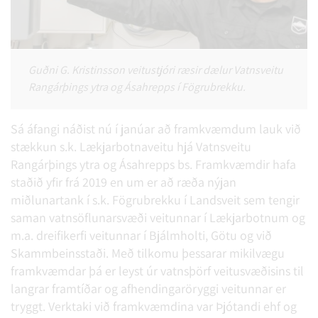
Guðni G. Kristinsson veitustjóri ræsir dælur Vatnsveitu
Rangárþings ytra og Ásahrepps í Fögrubrekku.
Sá áfangi náðist nú í janúar að framkvæmdum lauk við
stækkun s.k. Lækjarbotnaveitu hjá Vatnsveitu
Rangárþings ytra og Ásahrepps bs. Framkvæmdir hafa
staðið yfir frá 2019 en um er að ræða nýjan
miðlunartank í s.k. Fögrubrekku í Landsveit sem tengir
saman vatnsöflunarsvæði veitunnar í Lækjarbotnum og
m.a. dreifikerfi veitunnar í Bjálmholti, Götu og við
Skammbeinsstaði. Með tilkomu þessarar mikilvægu
framkvæmdar þá er leyst úr vatnsþörf veitusvæðisins til
langrar framtíðar og afhendingaröryggi veitunnar er
tryggt. Verktaki við framkvæmdina var Þjótandi ehf og