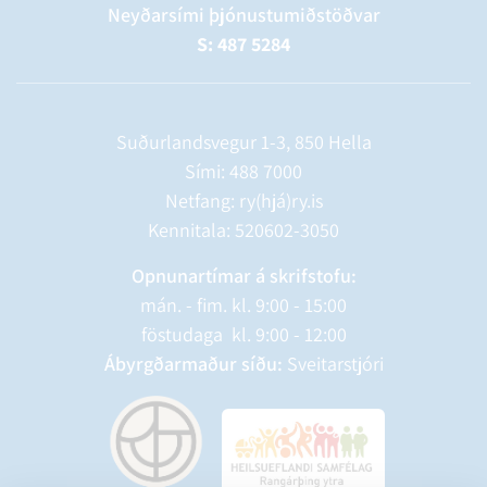
Neyðarsími þjónustumiðstöðvar
S: 487 5284
Suðurlandsvegur 1-3, 850 Hella
Sími:
488 7000
Netfang: ry(hjá)ry.is
Kennitala: 520602-3050
Opnunartímar á skrifstofu:
mán. - fim. kl. 9:00 - 15:00
föstudaga kl. 9:00 - 12:00
Ábyrgðarmaður síðu:
Sveitarstjóri