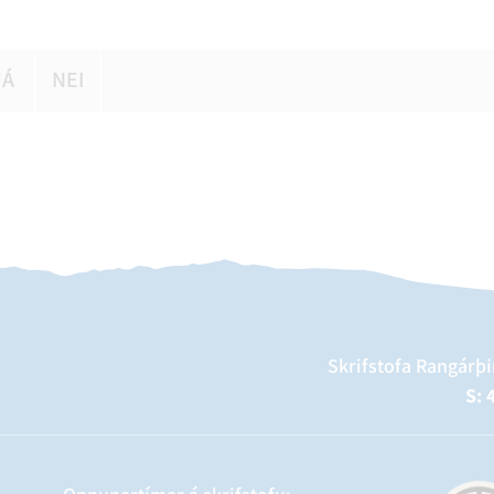
JÁ
NEI
Skrifstofa Rangárþi
S: 