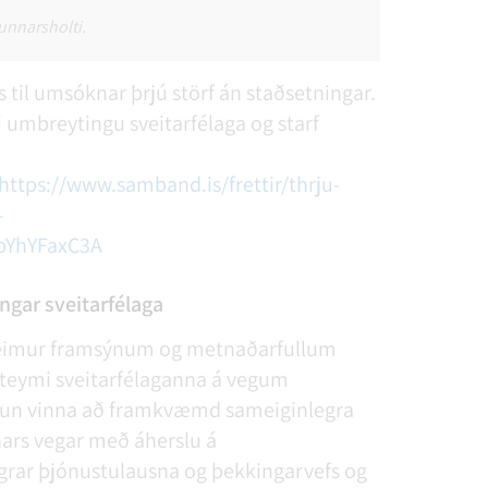
Gunnarsholti.
 til umsóknar þrjú störf án staðsetningar.
 umbreytingu sveitarfélaga og starf
https://www.samband.is/frettir/thrju-
-
pYhYFaxC3A
ngar sveitarfélaga
tveimur framsýnum og metnaðarfullum
u teymi sveitarfélaganna á vegum
mun vinna að framkvæmd sameiginlegra
nars vegar með áherslu á
grar þjónustulausna og þekkingarvefs og