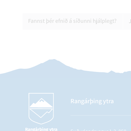
Fannst þér efnið á síðunni hjálplegt?
Rangárþing ytra