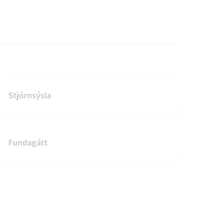
Stjórnsýsla
Fundagátt