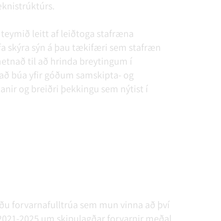
knistrúktúrs.
 teymið leitt af leiðtoga stafræna
fa skýra sýn á þau tækifæri sem stafræn
metnað til að hrinda breytingum í
ð búa yfir góðum samskipta- og
anir og breiðri þekkingu sem nýtist í
öðu forvarnafulltrúa sem mun vinna að því
021-2025 um skipulagðar forvarnir meðal