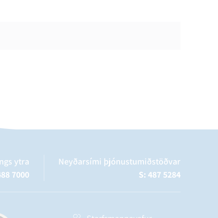
ngs ytra
Neyðarsími þjónustumiðstöðvar
488 7000
S: 487 5284