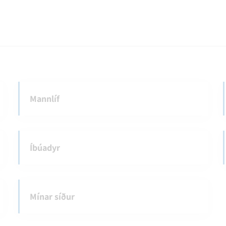
Mannlíf
Íbúadyr
Mínar síður