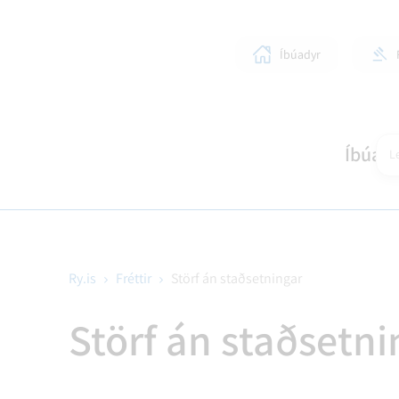
Íbúadyr
Íbúar
Le
Ry.is
Fréttir
Störf án staðsetningar
SKÓLAR OG BÖRN
LÍFIÐ Í RANGÁRÞINGI YTRA
STJÓRNKERFI
SKIPULAGSMÁL
HEIM
SUN
BYG
Störf án staðsetni