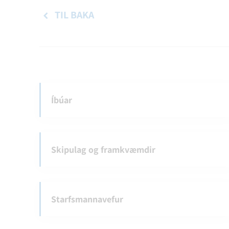
TIL BAKA
Íbúar
Skipulag og framkvæmdir
Starfsmannavefur