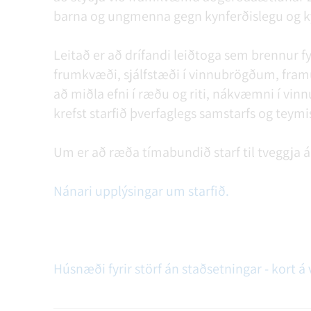
barna og ungmenna gegn kynferðislegu og ky
Leitað er að drífandi leiðtoga sem brennur fy
frumkvæði, sjálfstæði í vinnubrögðum, framú
að miðla efni í ræðu og riti, nákvæmni í vi
krefst starfið þverfaglegs samstarfs og teymi
Um er að ræða tímabundið starf til tveggja
Nánari upplýsingar um starfið.
Húsnæði fyrir störf án staðsetningar - kort 