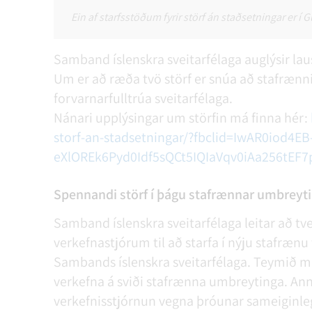
Ein af starfsstöðum fyrir störf án staðsetningar er í 
Samband íslenskra sveitarfélaga auglýsir laus
Um er að ræða tvö störf er snúa að stafrænni
forvarnarfulltrúa sveitarfélaga.
Nánari upplýsingar um störfin má finna hér:
storf-an-stadsetningar/?fbclid=IwAR0iod4EB
eXlOREk6Pyd0Idf5sQCt5IQIaVqv0iAa256tEF7
Spennandi störf í þágu stafrænnar umbreyti
Samband íslenskra sveitarfélaga leitar að 
verkefnastjórum til að starfa í nýju stafræn
Sambands íslenskra sveitarfélaga. Teymið 
verkefna á sviði stafrænna umbreytinga. An
verkefnisstjórnun vegna þróunar sameiginle