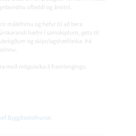
nbundnu ofbeldi og áreitni.
rir málefninu og hefur til að bera
rskarandi hæfni í samskiptum, getu til
nnubrögðum og skipulagshæfileika. Þá
svinnu.
 ára með möguleika á framlengingu.
á vef Byggðastofnunar
.