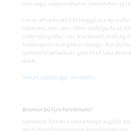
hins vegar vegna mótunar tæknistefnu og tæ
Um er að ræða störf til tveggja ára og verður
teymisins. Þeir sem ráðnir verða þurfa að ha
umbreyting felur í sér, frumkvæði, kraft og 
framkvæmd með góðum árangri. Þeir þurfa a
samstarfshæfileikum, getu til að taka ákvarð
starfi.
Nánari upplýsingar um störfin.
Brennur þú fyrir forvörnum?
Samband íslenskra sveitarfélaga auglýsir st
að styðja við framkvæmd aðgerðaáætlunar 2