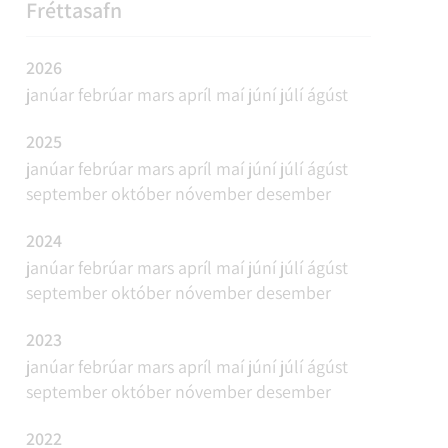
REFAVEIÐAR OG MINKAVEIÐAR
VIÐBURÐIR
SAMGÖNGUR
FUNDAÁÆTLUN
Fréttasafn
2026
janúar
febrúar
mars
apríl
maí
júní
júlí
ágúst
2025
janúar
febrúar
mars
apríl
maí
júní
júlí
ágúst
september
október
nóvember
desember
2024
janúar
febrúar
mars
apríl
maí
júní
júlí
ágúst
september
október
nóvember
desember
2023
janúar
febrúar
mars
apríl
maí
júní
júlí
ágúst
september
október
nóvember
desember
2022