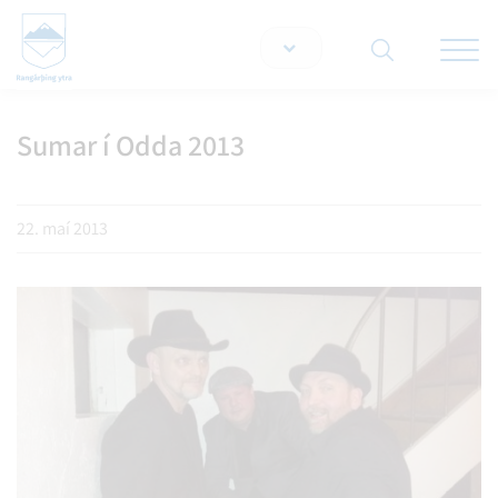
Opna/lo
snjallt
Sumar í Odda 2013
Leita á vef
22. maí 2013