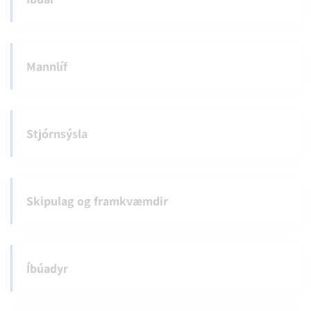
Mannlíf
Stjórnsýsla
Skipulag og framkvæmdir
Íbúadyr