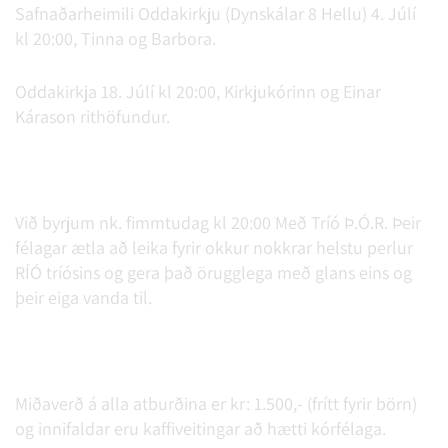
Safnaðarheimili Oddakirkju (Dynskálar 8 Hellu) 4. Júlí
kl 20:00, Tinna og Barbora.
Oddakirkja 18. Júlí kl 20:00, Kirkjukórinn og Einar
Kárason rithöfundur.
Við byrjum nk. fimmtudag kl 20:00 Með Tríó Þ.Ó.R. Þeir
félagar ætla að leika fyrir okkur nokkrar helstu perlur
RÍÓ tríósins og gera það örugglega með glans eins og
þeir eiga vanda til.
Miðaverð á alla atburðina er kr: 1.500,- (frítt fyrir börn)
og innifaldar eru kaffiveitingar að hætti kórfélaga.