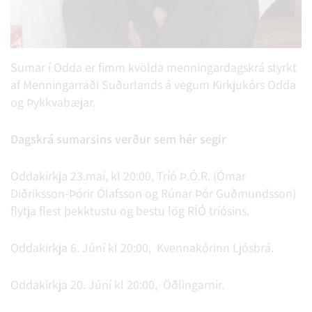
Sumar í Odda er fimm kvölda menningardagskrá styrkt
af Menningarráði Suðurlands á vegum Kirkjukórs Odda
og Þykkvabæjar.
Dagskrá sumarsins verður sem hér segir
Oddakirkja 23.maí, kl 20:00, Tríó Þ.Ó.R. (Ómar
Diðriksson-Þórir Ólafsson og Rúnar Þór Guðmundsson)
flytja flest þekktustu og bestu lög RÍÓ tríósins.
Oddakirkja 6. Júní kl 20:00, Kvennakórinn Ljósbrá.
Oddakirkja 20. Júní kl 20:00, Öðlingarnir.