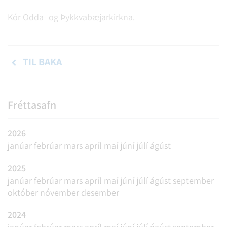
Kór Odda- og Þykkvabæjarkirkna.
TIL BAKA
Fréttasafn
2026
janúar
febrúar
mars
apríl
maí
júní
júlí
ágúst
2025
janúar
febrúar
mars
apríl
maí
júní
júlí
ágúst
september
október
nóvember
desember
2024