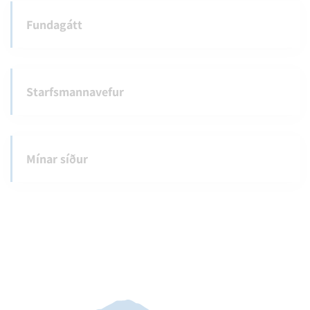
Fundagátt
Starfsmannavefur
Mínar síður