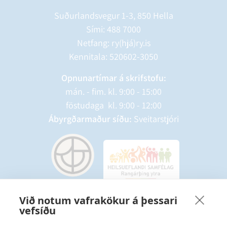
Suðurlandsvegur 1-3, 850 Hella
Sími:
488 7000
Netfang: ry(hjá)ry.is
Kennitala: 520602-3050
Opnunartímar á skrifstofu:
mán. - fim. kl. 9:00 - 15:00
föstudaga kl. 9:00 - 12:00
Ábyrgðarmaður síðu:
Sveitarstjóri
Við notum vafrakökur á þessari
vefsíðu
Starfsmannavefur