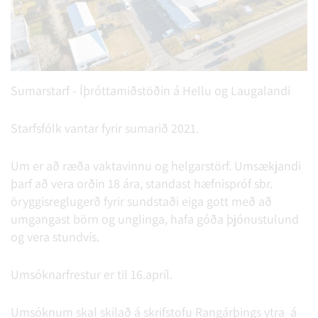
Sumarstarf - Íþróttamiðstöðin á Hellu og Laugalandi
Starfsfólk vantar fyrir sumarið 2021.
Um er að ræða vaktavinnu og helgarstörf. Umsækjandi
þarf að vera orðin 18 ára, standast hæfnispróf sbr.
öryggisreglugerð fyrir sundstaði eiga gott með að
umgangast börn og unglinga, hafa góða þjónustulund
og vera stundvís.
Umsóknarfrestur er til 16.apríl.
Umsóknum skal skilað á skrifstofu Rangárþings ytra á