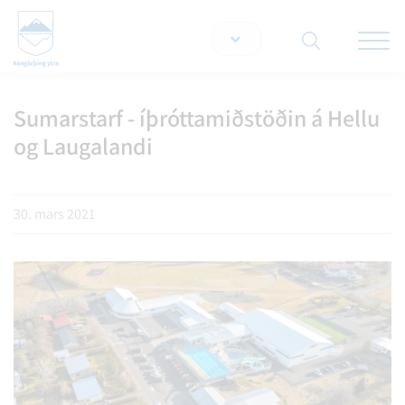
Opna/lo
snjallt
Sumarstarf - íþróttamiðstöðin á Hellu
Leita á vef
og Laugalandi
30. mars 2021