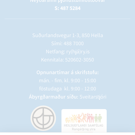
S: 487 5284
Suðurlandsvegur 1-3, 850 Hella
Sími:
488 7000
Netfang: ry(hjá)ry.is
Kennitala: 520602-3050
Opnunartímar á skrifstofu:
mán. - fim. kl. 9:00 - 15:00
föstudaga kl. 9:00 - 12:00
Ábyrgðarmaður síðu:
Sveitarstjóri