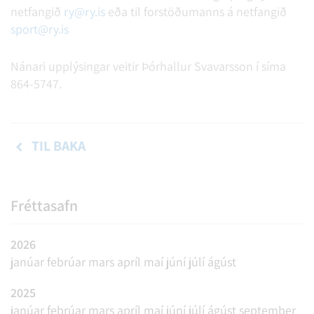
netfangið
ry@ry.is
eða til forstöðumanns á netfangið
sport@ry.is
Nánari upplýsingar veitir Þórhallur Svavarsson í síma
864-5747.
TIL BAKA
Fréttasafn
2026
janúar
febrúar
mars
apríl
maí
júní
júlí
ágúst
2025
janúar
febrúar
mars
apríl
maí
júní
júlí
ágúst
september