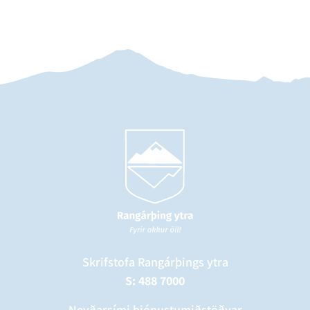
Skrifstofa Rangárþings ytra
S: 488 7000
Neyðarsími þjónustumiðstöðvar