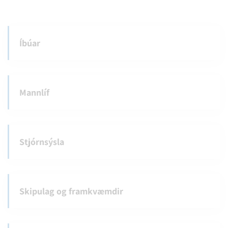
Íbúar
Mannlíf
Stjórnsýsla
Skipulag og framkvæmdir