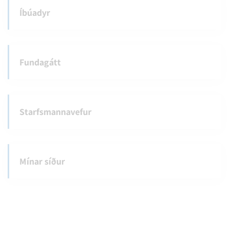
Íbúadyr
Fundagátt
Starfsmannavefur
Mínar síður