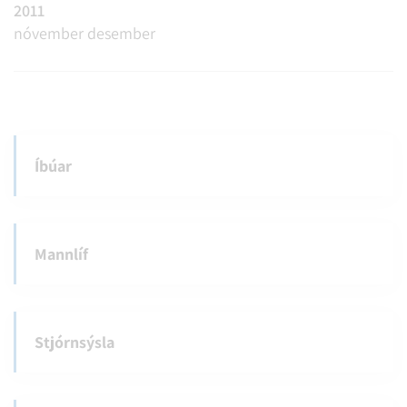
2011
nóvember
desember
Íbúar
Mannlíf
Stjórnsýsla