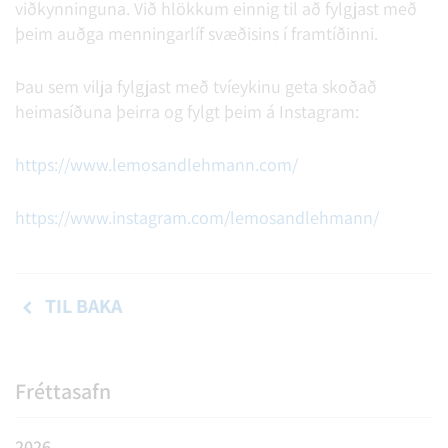
viðkynninguna. Við hlökkum einnig til að fylgjast með
þeim auðga menningarlíf svæðisins í framtíðinni.
Þau sem vilja fylgjast með tvíeykinu geta skoðað
heimasíðuna þeirra og fylgt þeim á Instagram:
https://www.lemosandlehmann.com/
https://www.instagram.com/lemosandlehmann/
TIL BAKA
Fréttasafn
2026