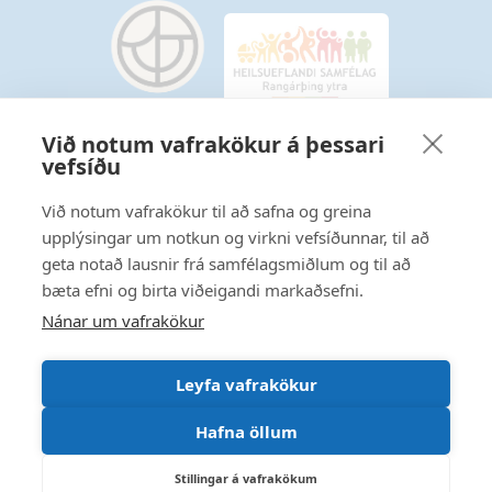
Við notum vafrakökur á þessari
vefsíðu
Starfsmannavefur
Hafðu samband
Við notum vafrakökur til að safna og greina
upplýsingar um notkun og virkni vefsíðunnar, til að
Ritstjórnarstefna
geta notað lausnir frá samfélagsmiðlum og til að
bæta efni og birta viðeigandi markaðsefni.
Fylgstu með á Facebook
Nánar um vafrakökur
Leyfa vafrakökur
Hafna öllum
Stillingar á vafrakökum