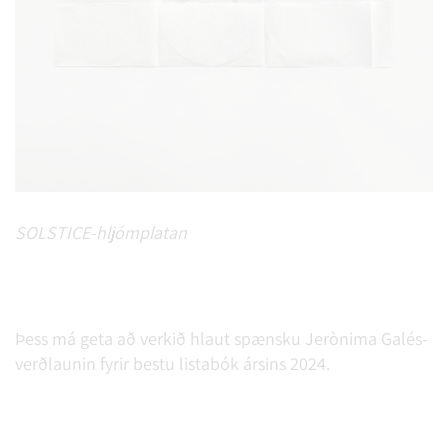
SOLSTICE-hljómplatan
Þess má geta að verkið hlaut spænsku Jerònima Galés-
verðlaunin fyrir bestu listabók ársins 2024.