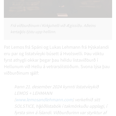
Frá viðburðinum í Kirkjuhelli við Ægissíðu. Aðeins
kertaljós lýstu upp hellinn.
Pat Lemos frá Spáni og Lukas Lehmann frá Þýskalandi
eru par og listatvíeyki búsett á Hvolsvelli. Þau vöktu
fyrst athygli okkar þegar þau héldu listaviðburð í
Hellunum við Hellu á vetrarsólstöðum. Svona lýsa þau
viðburðinum sjálf:
Þann 21. desember 2024 kynnti listatvíeykið
LEMOS + LEHMANN
(
www.lemosandlehmann.com
) verkefnið sitt
SOLSTICE, hljóðlistabók í takmörkuðu upplagi, í
fyrsta sinn á Íslandi. Viðburðurinn var styrktur af