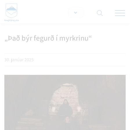
Opna/lo
snjallt
„Það býr fegurð í myrkrinu“
Leita á vef
30. janúar 2025