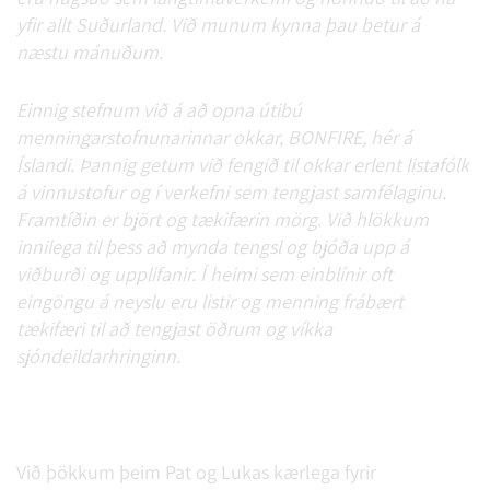
yfir allt Suðurland. Við munum kynna þau betur á
næstu mánuðum.
Einnig stefnum við á að opna útibú
menningarstofnunarinnar okkar, BONFIRE, hér á
Íslandi. Þannig getum við fengið til okkar erlent listafólk
á vinnustofur og í verkefni sem tengjast samfélaginu.
Framtíðin er björt og tækifærin mörg. Við hlökkum
innilega til þess að mynda tengsl og bjóða upp á
viðburði og upplifanir. Í heimi sem einblínir oft
eingöngu á neyslu eru listir og menning frábært
tækifæri til að tengjast öðrum og víkka
sjóndeildarhringinn.
Við þökkum þeim Pat og Lukas kærlega fyrir