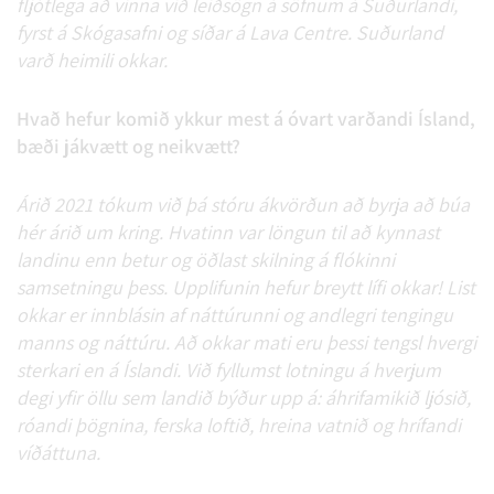
fljótlega að vinna við leiðsögn á söfnum á Suðurlandi,
fyrst á Skógasafni og síðar á Lava Centre. Suðurland
varð heimili okkar.
Hvað hefur komið ykkur mest á óvart varðandi Ísland,
bæði jákvætt og neikvætt?
Árið 2021 tókum við þá stóru ákvörðun að byrja að búa
hér árið um kring. Hvatinn var löngun til að kynnast
landinu enn betur og öðlast skilning á flókinni
samsetningu þess. Upplifunin hefur breytt lífi okkar! List
okkar er innblásin af náttúrunni og andlegri tengingu
manns og náttúru. Að okkar mati eru þessi tengsl hvergi
sterkari en á Íslandi. Við fyllumst lotningu á hverjum
degi yfir öllu sem landið býður upp á: áhrifamikið ljósið,
róandi þögnina, ferska loftið, hreina vatnið og hrífandi
víðáttuna.