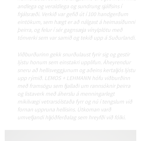
andlega og veraldlega og sundrung sjálfsins í
frjálsræði. Verkið var gefið út í 100 handgerðum
eintökum, sem hægt er að nálgast á heimasíðunni
þeirra, og felur í sér gagnsæja vínylplötu með
tónverki sem var samið og tekið upp á Suðurlandi.
Viðburðurinn gekk snurðulaust fyrir sig og gestir
lýstu honum sem einstakri upplifun. Áheyrendur
sneru að hellisveggjunum og aðeins kertaljós lýstu
upp rýmið. LEMOS + LEHMANN hófu viðburðinn
með framsögu sem fjallaði um rannsóknir þeirra
og listaverk með áherslu á menningarlegt
mikilvægi vetrarsólstaða fyrr og nú í tengslum við
fornan uppruna hellisins. Útkoman varð
umvefjandi hljóðferðalag sem hreyfði við fólki.