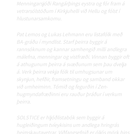
Menningarsjóði Rangárþings eystra og fór fram á
vetrarsólstöðum í Kirkjuhelli við Hellu og fólst í
hlustunarsamkomu.
Pat Lemos og Lukas Lehmann eru listafólk með
BA-gráðu í myndlist. Starf þeirra byggir á
rannsóknum og kannar samhengið milli andlegra
málefna, menningar og vistfræði. Vinnan byggir oft
á athugunum þeirra á svæðunum sem þau dvelja
á. Verk þeirra vekja fólk til umhugsunar um
skynjun, hefðir, framsetningu og samband okkar
við umheiminn. Tómið og fegurðin í Zen-
hugmyndafræðinni eru rauður þráður í verkum
þeirra.
SOLSTICE er hljóðlistabók sem byggir á
hugleiðingum tvíeykisins um andlega hringrás
heimskautavetrar. Viðfangsefnið er óljós mörk hins