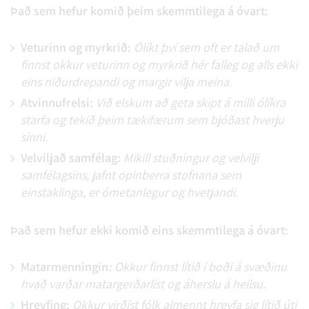
Það sem hefur komið þeim skemmtilega á óvart:
Veturinn og myrkrið:
Ólíkt því sem oft er talað um
finnst okkur veturinn og myrkrið hér falleg og alls ekki
eins niðurdrepandi og margir vilja meina.
Atvinnufrelsi:
Við elskum að geta skipt á milli ólíkra
starfa og tekið þeim tækifærum sem bjóðast hverju
sinni.
Velviljað samfélag:
Mikill stuðningur og velvilji
samfélagsins, jafnt opinberra stofnana sem
einstaklinga, er ómetanlegur og hvetjandi.
Það sem hefur ekki komið eins skemmtilega á óvart:
Matarmenningin
:
Okkur finnst lítið í boði á svæðinu
hvað varðar matargerðarlist og áherslu á heilsu.
Hreyfing:
Okkur virðist fólk almennt hreyfa sig lítið úti