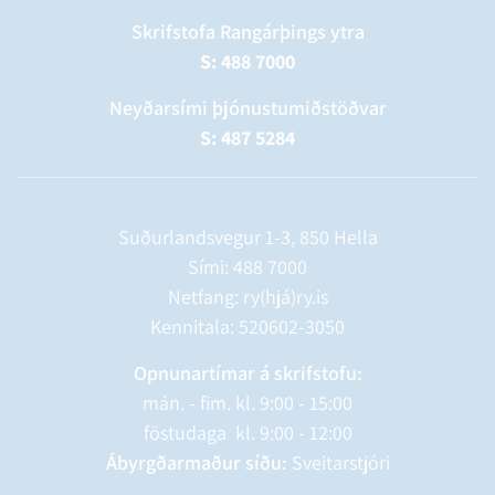
Skrifstofa Rangárþings ytra
S: 488 7000
Neyðarsími þjónustumiðstöðvar
S: 487 5284
Suðurlandsvegur 1-3, 850 Hella
Sími:
488 7000
Netfang: ry(hjá)ry.is
Kennitala: 520602-3050
Opnunartímar á skrifstofu:
mán. - fim. kl. 9:00 - 15:00
föstudaga kl. 9:00 - 12:00
Ábyrgðarmaður síðu:
Sveitarstjóri