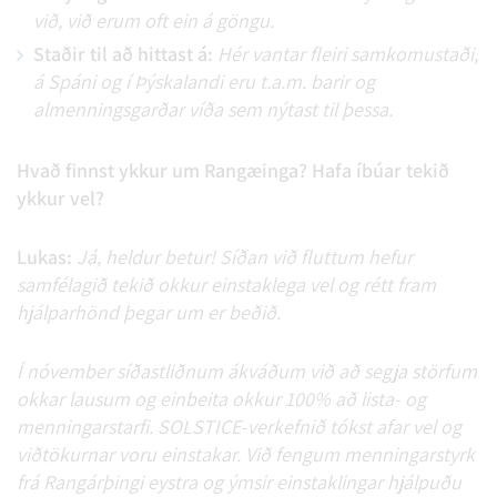
við, við erum oft ein á göngu.
Staðir til að hittast á:
Hér vantar fleiri samkomustaði,
á Spáni og í Þýskalandi eru t.a.m. barir og
almenningsgarðar víða sem nýtast til þessa.
Hvað finnst ykkur um Rangæinga? Hafa íbúar tekið
ykkur vel?
Lukas:
Já, heldur betur! Síðan við fluttum hefur
samfélagið tekið okkur einstaklega vel og rétt fram
hjálparhönd þegar um er beðið.
Í nóvember síðastliðnum ákváðum við að segja störfum
okkar lausum og einbeita okkur 100% að lista- og
menningarstarfi. SOLSTICE-verkefnið tókst afar vel og
viðtökurnar voru einstakar. Við fengum menningarstyrk
frá Rangárþingi eystra og ýmsir einstaklingar hjálpuðu