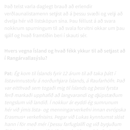
Það telst varla daglegt brauð að erlendir
verðlaunalistamenn setjist að á þessu svæði og velji að
dvelja hér við listsköpun sína. Þau féllust á að svara
nokkrum spurningum til að svala forvitni okkar um þau
sjálf og hvað framtíðin beri í skauti sér.
Hvers vegna Ísland og hvað fékk ykkur til að setjast að
í Rangárvallasýslu?
Pat:
Ég kom til Íslands fyrir 12 árum til að taka þátt í
listavinnustofu á norðurhjara Íslands, á Raufarhöfn. Það
var eitthvað sem togaði mig til Íslands og þessi fyrsta
ferð markaði upphafið að langvarandi og djúpstæðum
tengslum við landið. Í nokkur ár eyddi ég sumrunum
hér við ýmis lista- og menningarverkefni innan evrópska
Erasmus+ verkefnisins. Þegar við Lukas kynntumst slóst
hann í för með mér í þessu farfuglalífi og við byrjuðum