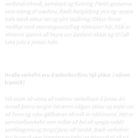
varðandi efnivið, samskipti og flutning. Flestir gestanna
voru einnig af svæðinu. Bæði Rangárþing ytra og -eystra
hafa tekið okkur vel og sýnt stuðning. Okkur finnst
meðbyr með menningarstarfi og nýsköpun hér. Fólk er
almennt spennt að heyra um áætlanir okkar og til í að
taka þátt á ýmsan hátt.
Hvaða verkefni eru á teikniborðinu hjá ykkur í náinni
framtíð?
Við erum að vinna að tveimur verkefnum á þessu ári.
Annað þeirra tengist listrænni nálgun okkar og snýst um
að finna og nýta sjálfbæran efnivið úr náttúrunni. Hitt er
samstarfsverkefni sem miðar að því að spegla raddir
samfélagsins og tengsl þess við landið. Bæði verkefnin
eru hugsuð sem langtímaverkefni og hönnuð til að ná