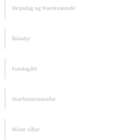
Skipulag og framkvæmdir
Íbúadyr
Fundagátt
Starfsmannavefur
Mínar síður