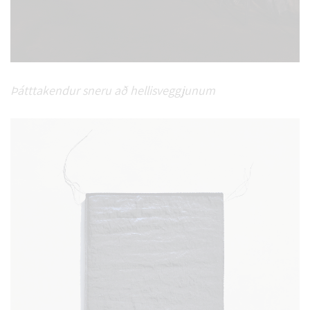
Þátttakendur sneru að hellisveggjunum