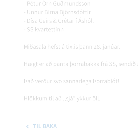
- Pétur Örn Guðmundsson
- Unnur Birna Björnsdóttir
- Dísa Geirs & Grétar í Áshól.
- SS kvartettinn
Miðasala hefst á tix.is þann 28. janúar.
Hægt er að panta þorrabakka frá SS, sendi
Það verður svo sannarlega Þorrablót!
Hlökkum til að ,,sjá" ykkur öll.
TIL BAKA