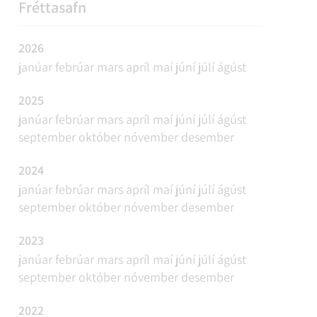
REFAVEIÐAR OG MINKAVEIÐAR
VIÐBURÐIR
SAMGÖNGUR
FUNDAÁÆTLUN
Fréttasafn
2026
janúar
febrúar
mars
apríl
maí
júní
júlí
ágúst
2025
janúar
febrúar
mars
apríl
maí
júní
júlí
ágúst
september
október
nóvember
desember
2024
janúar
febrúar
mars
apríl
maí
júní
júlí
ágúst
september
október
nóvember
desember
2023
janúar
febrúar
mars
apríl
maí
júní
júlí
ágúst
september
október
nóvember
desember
2022