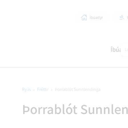
Íbúadyr
Íbúar
Le
Ry.is
Fréttir
Þorrablót Sunnlendinga
SKÓLAR OG BÖRN
LÍFIÐ Í RANGÁRÞINGI YTRA
STJÓRNKERFI
SKIPULAGSMÁL
HEIM
SUN
BYG
Þorrablót Sunnle