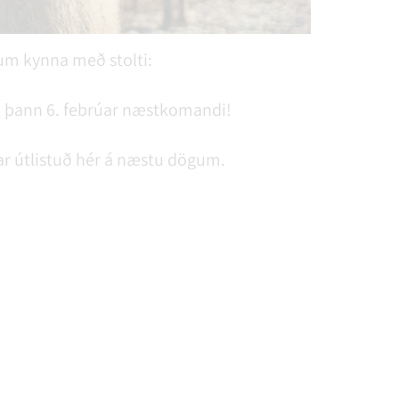
m kynna með stolti:
þann 6. febrúar næstkomandi!
r útlistuð hér á næstu dögum.