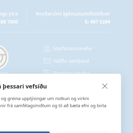
ngs ytra
Neyðarsími þjónustumiðstöðvar
488 7000
S: 487 5284
Starfsmannavefur
Hafðu samband
Ritstjórnarstefna
 þessari vefsíðu
Fylgstu með á Facebook
a og greina upplýsingar um notkun og virkni
snir frá samfélagsmiðlum og til að bæta efni og birta