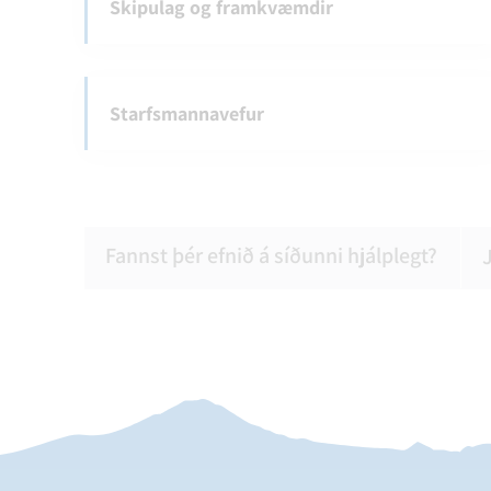
Skipulag og framkvæmdir
Starfsmannavefur
Fannst þér efnið á síðunni hjálplegt?