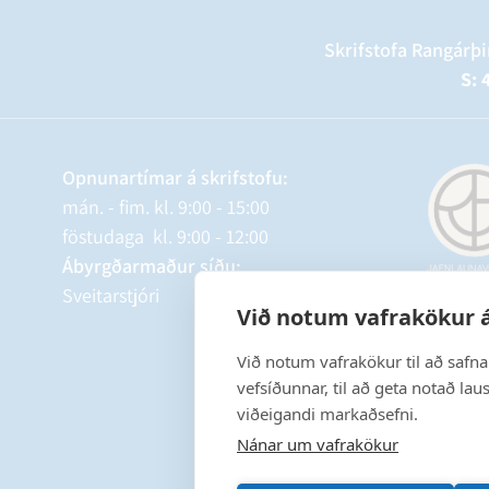
Skrifstofa Rangárþi
S: 
Opnunartímar á skrifstofu:
mán. - fim. kl. 9:00 - 15:00
föstudaga kl. 9:00 - 12:00
Ábyrgðarmaður síðu:
Sveitarstjóri
Við notum vafrakökur á
Við notum vafrakökur til að safn
vefsíðunnar, til að geta notað lau
viðeigandi markaðsefni.
Nánar um vafrakökur