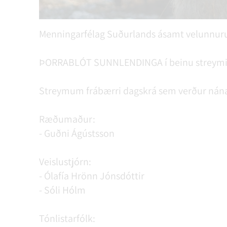
Menningarfélag Suðurlands ásamt velunnuru
ÞORRABLÓT SUNNLENDINGA í beinu streymi 
Streymum frábærri dagskrá sem verður nána
Ræðumaður:
- Guðni Ágústsson
Veislustjórn:
- Ólafía Hrönn Jónsdóttir
- Sóli Hólm
Tónlistarfólk: