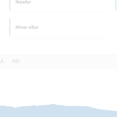
Íbúadyr
Mínar síður
JÁ
NEI