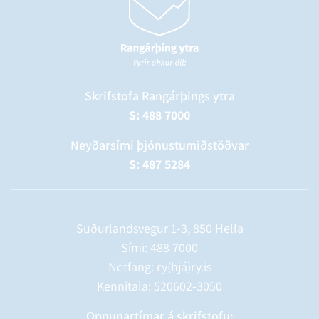
Skrifstofa Rangárþings ytra
S: 488 7000
Neyðarsími þjónustumiðstöðvar
S: 487 5284
Suðurlandsvegur 1-3, 850 Hella
Sími:
488 7000
Netfang: ry(hjá)ry.is
Kennitala: 520602-3050
Opnunartímar á skrifstofu: