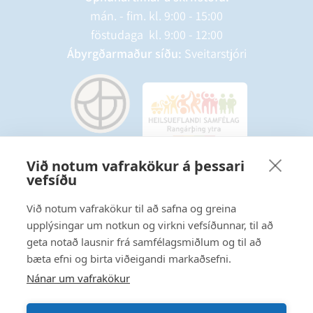
mán. - fim. kl. 9:00 - 15:00
föstudaga kl. 9:00 - 12:00
Ábyrgðarmaður síðu:
Sveitarstjóri
Við notum vafrakökur á þessari
vefsíðu
Starfsmannavefur
Hafðu samband
Við notum vafrakökur til að safna og greina
upplýsingar um notkun og virkni vefsíðunnar, til að
Ritstjórnarstefna
geta notað lausnir frá samfélagsmiðlum og til að
bæta efni og birta viðeigandi markaðsefni.
Fylgstu með á Facebook
Nánar um vafrakökur