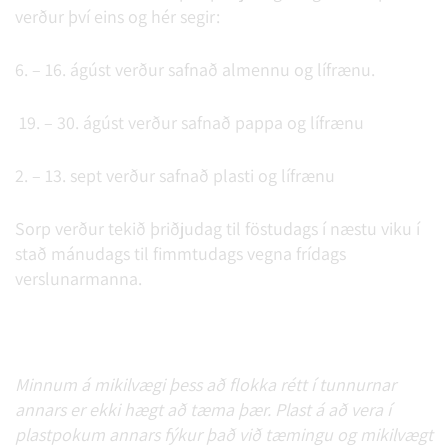
verður því eins og hér segir:
6. – 16. ágúst verður safnað almennu og lífrænu.
19. – 30. ágúst verður safnað pappa og lífrænu
2. – 13. sept verður safnað plasti og lífrænu
Sorp verður tekið þriðjudag til föstudags í næstu viku í
stað mánudags til fimmtudags vegna frídags
verslunarmanna.
Minnum á mikilvægi þess að flokka rétt í tunnurnar
annars er ekki hægt að tæma þær. Plast á að vera í
plastpokum annars fýkur það við tæmingu og mikilvægt