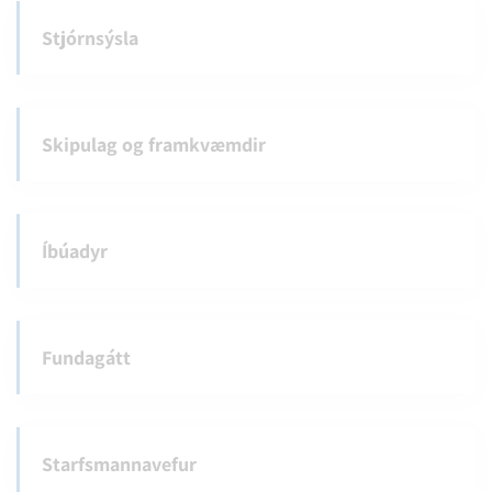
Stjórnsýsla
Skipulag og framkvæmdir
Íbúadyr
Fundagátt
Starfsmannavefur