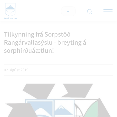
Opna/lo
snjallt
Tilkynning frá Sorpstöð
Leita á vef
Rangárvallasýslu - breyting á
sorphirðuáætlun!
02. ágúst 2019