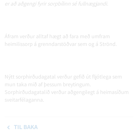
er að aðgengi fyrir sorpbílinn sé fullnægjandi.
Áfram verður alltaf hægt að fara með umfram
heimilissorp á grenndarstöðvar sem og á Strönd.
Nýtt sorphirðudagatal verður gefið út fljótlega sem
mun taka mið af þessum breytingum.
Sorphirðudagatalið verður aðgengilegt á heimasíðum
sveitarfélaganna.
TIL BAKA