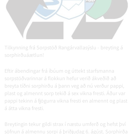
Tilkynning frá Sorpstöð Rangárvallasýslu - breyting á
sorphirðuáætlun!
Eftir ábendingar frá íbúum og úttekt starfsmanna
sorpstöðvarinnar á flokkun hefur verið ákveðið að
breyta tíðni sorphirðu á þann veg að nú verður pappi,
plast og almennt sorp tekið á sex vikna fresti. Áður var
pappi tekinn á fjögurra vikna fresti en almennt og plast
á átta vikna fresti.
Breytingin tekur gildi strax í næstu umferð og hefst því
söfnun á almennu sorpi á þriðjudag 6. ágúst. Sorphirða