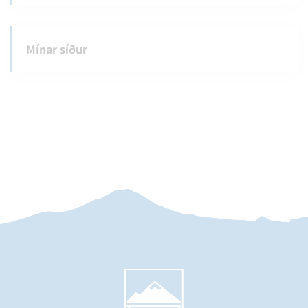
Mínar síður