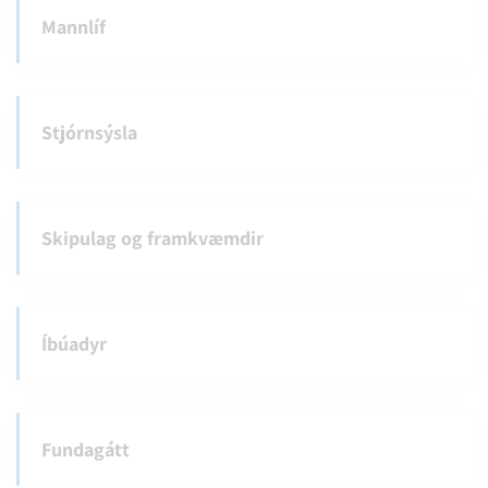
Mannlíf
Stjórnsýsla
Skipulag og framkvæmdir
Íbúadyr
Fundagátt