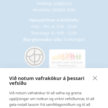
Netfang: ry(hjá)ry.is
Kennitala: 520602-3050
Opnunartímar á skrifstofu:
mán. - fim. kl. 9:00 - 15:00
föstudaga kl. 9:00 - 12:00
Ábyrgðarmaður síðu:
Sveitarstjóri
Við notum vafrakökur á þessari
vefsíðu
Starfsmannavefur
Hafðu samband
Við notum vafrakökur til að safna og greina
upplýsingar um notkun og virkni vefsíðunnar, til að
Ritstjórnarstefna
geta notað lausnir frá samfélagsmiðlum og til að