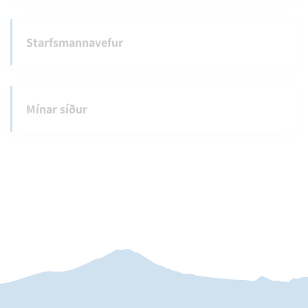
Starfsmannavefur
Mínar síður