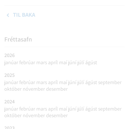
TIL BAKA
Fréttasafn
2026
janúar
febrúar
mars
apríl
maí
júní
júlí
ágúst
2025
janúar
febrúar
mars
apríl
maí
júní
júlí
ágúst
september
október
nóvember
desember
2024
janúar
febrúar
mars
apríl
maí
júní
júlí
ágúst
september
október
nóvember
desember
2023