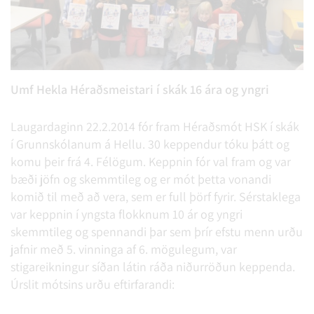
Umf Hekla Héraðsmeistari í skák 16 ára og yngri
Laugardaginn 22.2.2014 fór fram Héraðsmót HSK í skák
í Grunnskólanum á Hellu. 30 keppendur tóku þátt og
komu þeir frá 4. Félögum. Keppnin fór val fram og var
bæði jöfn og skemmtileg og er mót þetta vonandi
komið til með að vera, sem er full þörf fyrir. Sérstaklega
var keppnin í yngsta flokknum 10 ár og yngri
skemmtileg og spennandi þar sem þrír efstu menn urðu
jafnir með 5. vinninga af 6. mögulegum, var
stigareikningur síðan látin ráða niðurröðun keppenda.
Úrslit mótsins urðu eftirfarandi: