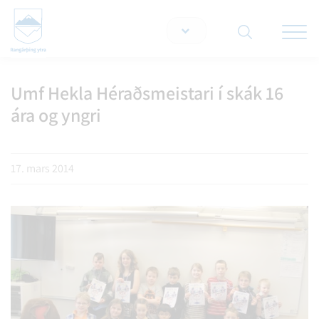
Opna/lo
snjallt
Umf Hekla Héraðsmeistari í skák 16
Leita á vef
ára og yngri
17. mars 2014