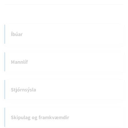
Íbúar
Mannlíf
Stjórnsýsla
Skipulag og framkvæmdir