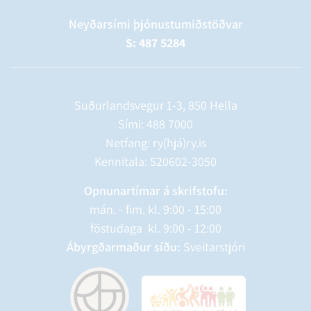
Neyðarsími þjónustumiðstöðvar
S: 487 5284
Suðurlandsvegur 1-3, 850 Hella
Sími:
488 7000
Netfang: ry(hjá)ry.is
Kennitala: 520602-3050
Opnunartímar á skrifstofu:
mán. - fim. kl. 9:00 - 15:00
föstudaga kl. 9:00 - 12:00
Ábyrgðarmaður síðu:
Sveitarstjóri