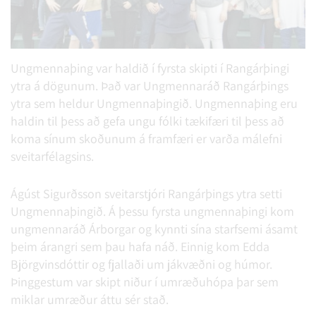
Ungmennaþing var haldið í fyrsta skipti í Rangárþingi
ytra á dögunum. Það var Ungmennaráð Rangárþings
ytra sem heldur Ungmennaþingið. Ungmennaþing eru
haldin til þess að gefa ungu fólki tækifæri til þess að
koma sínum skoðunum á framfæri er varða málefni
sveitarfélagsins.
Ágúst Sigurðsson sveitarstjóri Rangárþings ytra setti
Ungmennaþingið. Á þessu fyrsta ungmennaþingi kom
ungmennaráð Árborgar og kynnti sína starfsemi ásamt
þeim árangri sem þau hafa náð. Einnig kom Edda
Björgvinsdóttir og fjallaði um jákvæðni og húmor.
Þinggestum var skipt niður í umræðuhópa þar sem
miklar umræður áttu sér stað.