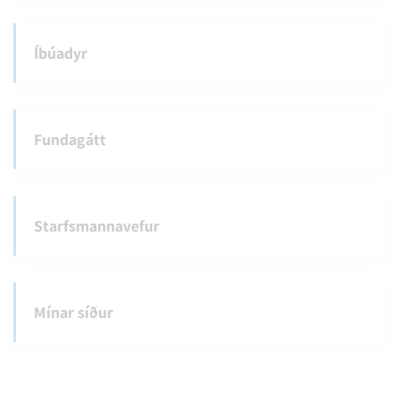
Íbúadyr
Fundagátt
Starfsmannavefur
Mínar síður