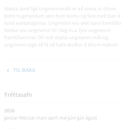
Næsta skref hjá Ungmennaráði er að vinna úr öllum
þeim hugmyndum sem fram komu og fara með þær á
fund sveitarstjórnar. Ungmenni eru ekki bara framtíðin
heldur eru ungmenni til í dag m.a. fyrir ungmenni
framtíðarinnar. Öll mál skipta ungmenni máli og
ungmenni eiga að fá að hafa skoðun á öllum málum.
TIL BAKA
Fréttasafn
2026
janúar
febrúar
mars
apríl
maí
júní
júlí
ágúst