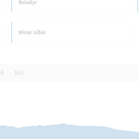
Íbúadyr
Mínar síður
JÁ
NEI