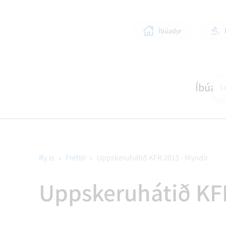
Íbúadyr
Íbúar
Le
Ry.is
Fréttir
Uppskeruhátið KFR 2013 - Myndir
SKÓLAR OG BÖRN
LÍFIÐ Í RANGÁRÞINGI YTRA
STJÓRNKERFI
SKIPULAGSMÁL
HEIM
SUN
BYG
Uppskeruhátið KFR