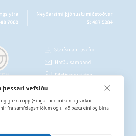
ngs ytra
Neyðarsími þjónustumiðstöðvar
488 7000
S: 487 5284
Starfsmannavefur
Hafðu samband
Ritstjórnarstefna
 þessari vefsíðu
Fylgstu með á Facebook
a og greina upplýsingar um notkun og virkni
snir frá samfélagsmiðlum og til að bæta efni og birta