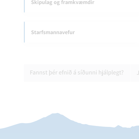
Skipulag og framkvæmdir
Starfsmannavefur
Fannst þér efnið á síðunni hjálplegt?