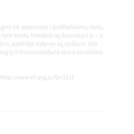
ginn 24. september í íþróttahúsinu, Hellu.
yrir mestu framfarir og ástundun í 5. – 3.
valinn, bæði hjá stelpum og strákum. Allir
ning fyrir frammistöðuna sína á tímabilinu.
 http://www.kfrang.is/?p=3317