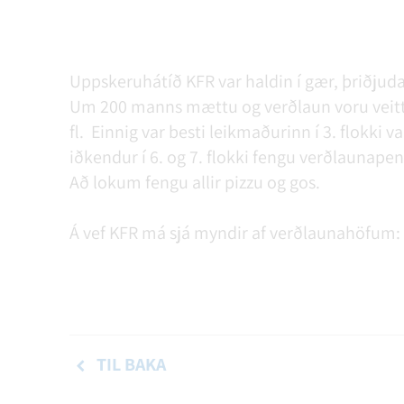
Uppskeruhátíð KFR var haldin í gær, þriðjuda
Um 200 manns mættu og verðlaun voru veitt f
fl. Einnig var besti leikmaðurinn í 3. flokki 
iðkendur í 6. og 7. flokki fengu verðlaunape
Að lokum fengu allir pizzu og gos.
Á vef KFR má sjá myndir af verðlaunahöfum:
TIL BAKA