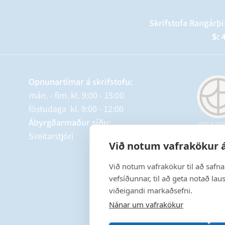
Skrifstofa Rangárþi
S: 
Opnunartímar á skrifstofu:
mán. - fim. kl. 9:00 - 15:00
föstudaga kl. 9:00 - 12:00
Ábyrgðarmaður síðu:
Sveitarstjóri
Við notum vafrakökur á
Við notum vafrakökur til að safn
vefsíðunnar, til að geta notað lau
viðeigandi markaðsefni.
Nánar um vafrakökur