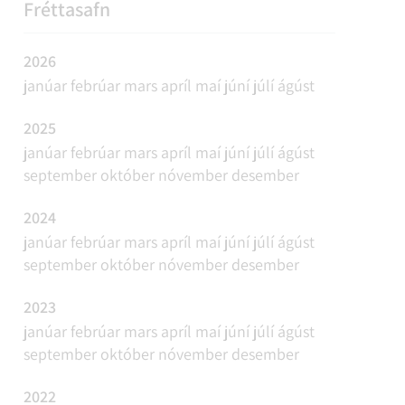
REFAVEIÐAR OG MINKAVEIÐAR
VIÐBURÐIR
SAMGÖNGUR
FUNDAÁÆTLUN
Fréttasafn
2026
janúar
febrúar
mars
apríl
maí
júní
júlí
ágúst
2025
janúar
febrúar
mars
apríl
maí
júní
júlí
ágúst
september
október
nóvember
desember
2024
janúar
febrúar
mars
apríl
maí
júní
júlí
ágúst
september
október
nóvember
desember
2023
janúar
febrúar
mars
apríl
maí
júní
júlí
ágúst
september
október
nóvember
desember
2022