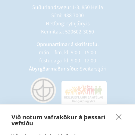
Suðurlandsvegur 1-3, 850 Hella
Sími:
488 7000
Netfang: ry(hjá)ry.is
Kennitala: 520602-3050
Opnunartímar á skrifstofu:
mán. - fim. kl. 9:00 - 15:00
föstudaga kl. 9:00 - 12:00
Ábyrgðarmaður síðu:
Sveitarstjóri
Við notum vafrakökur á þessari
vefsíðu
Starfsmannavefur