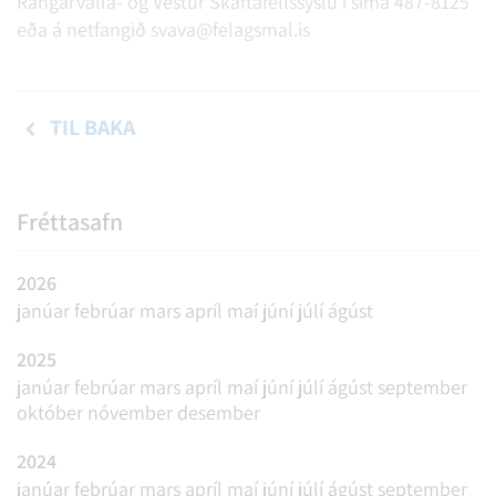
Rangárvalla- og Vestur Skaftafellssýslu í síma 487-8125
eða á netfangið svava@felagsmal.is
TIL BAKA
Fréttasafn
2026
janúar
febrúar
mars
apríl
maí
júní
júlí
ágúst
2025
janúar
febrúar
mars
apríl
maí
júní
júlí
ágúst
september
október
nóvember
desember
2024
janúar
febrúar
mars
apríl
maí
júní
júlí
ágúst
september