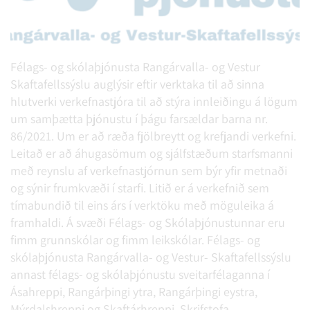
Félags- og skólaþjónusta Rangárvalla- og Vestur
Skaftafellssýslu auglýsir eftir verktaka til að sinna
hlutverki verkefnastjóra til að stýra innleiðingu á lögum
um samþætta þjónustu í þágu farsældar barna nr.
86/2021. Um er að ræða fjölbreytt og krefjandi verkefni.
Leitað er að áhugasömum og sjálfstæðum starfsmanni
með reynslu af verkefnastjórnun sem býr yfir metnaði
og sýnir frumkvæði í starfi. Litið er á verkefnið sem
tímabundið til eins árs í verktöku með möguleika á
framhaldi. Á svæði Félags- og Skólaþjónustunnar eru
fimm grunnskólar og fimm leikskólar. Félags- og
skólaþjónusta Rangárvalla- og Vestur- Skaftafellssýslu
annast félags- og skólaþjónustu sveitarfélaganna í
Ásahreppi, Rangárþingi ytra, Rangárþingi eystra,
Mýrdalshreppi og Skaftárhreppi. Skrifstofa