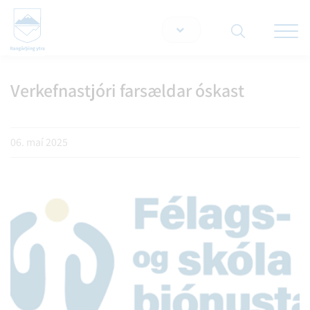
Opna/lo
snjallt
Verkefnastjóri farsældar óskast
Leita á vef
06. maí 2025