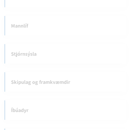
Mannlíf
Stjórnsýsla
Skipulag og framkvæmdir
Íbúadyr