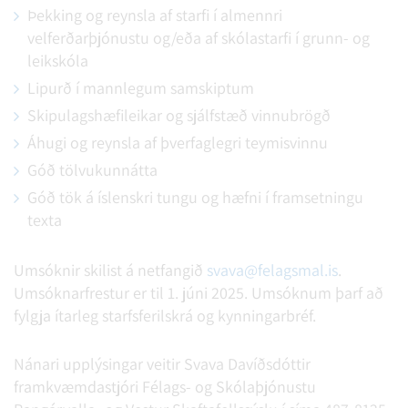
Þekking og reynsla af starfi í almennri
velferðarþjónustu og/eða af skólastarfi í grunn- og
leikskóla
Lipurð í mannlegum samskiptum
Skipulagshæfileikar og sjálfstæð vinnubrögð
Áhugi og reynsla af þverfaglegri teymisvinnu
Góð tölvukunnátta
Góð tök á íslenskri tungu og hæfni í framsetningu
texta
Umsóknir skilist á netfangið
svava@felagsmal.is
.
Umsóknarfrestur er til 1. júni 2025. Umsóknum þarf að
fylgja ítarleg starfsferilskrá og kynningarbréf.
Nánari upplýsingar veitir Svava Davíðsdóttir
framkvæmdastjóri Félags- og Skólaþjónustu