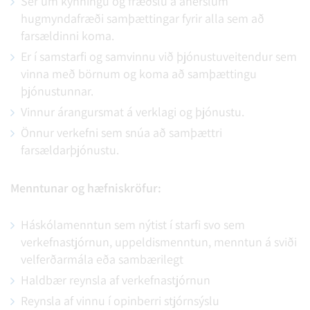
Sér um kynningu og fræðslu á áherslum
hugmyndafræði samþættingar fyrir alla sem að
farsældinni koma.
Er í samstarfi og samvinnu við þjónustuveitendur sem
vinna með börnum og koma að samþættingu
þjónustunnar.
Vinnur árangursmat á verklagi og þjónustu.
Önnur verkefni sem snúa að samþættri
farsældarþjónustu.
Menntunar og hæfniskröfur:
Háskólamenntun sem nýtist í starfi svo sem
verkefnastjórnun, uppeldismenntun, menntun á sviði
velferðarmála eða sambærilegt
Haldbær reynsla af verkefnastjórnun
Reynsla af vinnu í opinberri stjórnsýslu