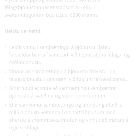
félagsþjónustunnar er staðsett á Hellu. Í
sveitarfélögunum búa u.þ.b. 6000 manns.
Helstu verkefni:
Leiðir vinnu í samþættingu á þjónustu í þágu
farsældar barna í samstarfi við teymisstjóra félags- og
skólaþjónustu.
Vinnur að samþættingu á þjónustu fræðslu- og
félagsþjónustu í samræmi við lög um farsæld barna.
Situr fundi er snúa að samræmingu samþættrar
þjónustu á svæðinu og stýrir þeim fundum.
Eflir samvinnu, samþættingu og upplýsingaflæði á
milli þjónustuveitenda í sveitarfélögunum með
áherslu á snemmtæka íhlutun og vinnur að mótun á
nýju verklagi.