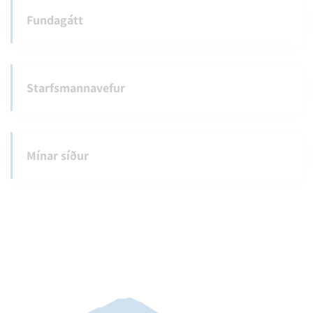
Fundagátt
Starfsmannavefur
Mínar síður