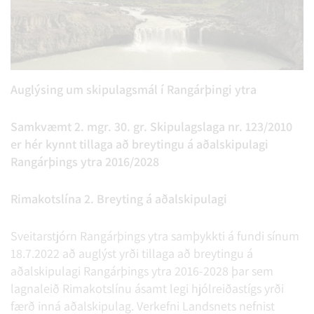
Auglýsing um
skipulagsmál
í Rangárþingi ytra
Samkvæmt 2. mgr. 30. gr. Skipulagslaga nr. 123/2010
er hér kynnt tillaga að breytingu á aðalskipulagi
Rangárþings ytra 2016/2028
Rimakotslína 2. Breyting á aðalskipulagi
Sveitarstjórn Rangárþings ytra samþykkti á fundi sínum
18.7.2022 að auglýst yrði tillaga að breytingu á
aðalskipulagi Rangárþings ytra 2016-2028 þar sem
lagnaleið Rimakotslínu ásamt legi hjólreiðastígs yrði
færð inná aðalskipulag. Verkefni Landsnets nefnist