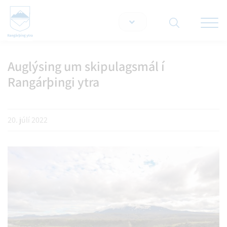
Opna/lo
snjallt
Auglýsing um skipulagsmál í
Leita á vef
Rangárþingi ytra
20. júlí 2022