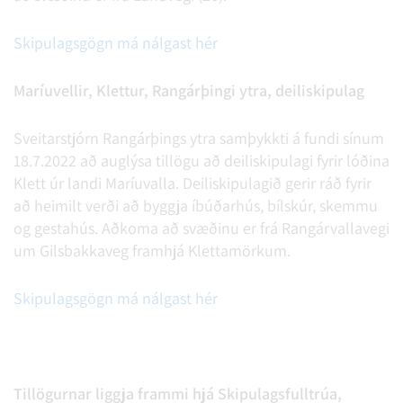
Skipulagsgögn má nálgast hér
Maríuvellir, Klettur, Rangárþingi ytra, deiliskipulag
Sveitarstjórn Rangárþings ytra samþykkti á fundi sínum
18.7.2022 að auglýsa tillögu að deiliskipulagi fyrir lóðina
Klett úr landi Maríuvalla. Deiliskipulagið gerir ráð fyrir
að heimilt verði að byggja íbúðarhús, bílskúr, skemmu
og gestahús. Aðkoma að svæðinu er frá Rangárvallavegi
um Gilsbakkaveg framhjá Klettamörkum.
Skipulagsgögn má nálgast hér
Tillögurnar liggja frammi hjá Skipulagsfulltrúa,