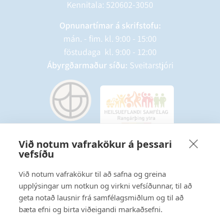
Kennitala: 520602-3050
Opnunartímar á skrifstofu:
mán. - fim. kl. 9:00 - 15:00
föstudaga kl. 9:00 - 12:00
Ábyrgðarmaður síðu:
Sveitarstjóri
Við notum vafrakökur á þessari
vefsíðu
Starfsmannavefur
Hafðu samband
Við notum vafrakökur til að safna og greina
upplýsingar um notkun og virkni vefsíðunnar, til að
Ritstjórnarstefna
geta notað lausnir frá samfélagsmiðlum og til að
bæta efni og birta viðeigandi markaðsefni.
Fylgstu með á Facebook