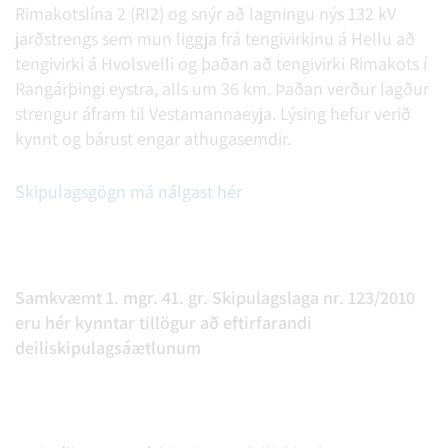
Rimakotslína 2 (RI2) og snýr að lagningu nýs 132 kV
jarðstrengs sem mun liggja frá tengivirkinu á Hellu að
tengivirki á Hvolsvelli og þaðan að tengivirki Rimakots í
Rangárþingi eystra, alls um 36 km. Þaðan verður lagður
strengur áfram til Vestamannaeyja. Lýsing hefur verið
kynnt og bárust engar athugasemdir.
Skipulagsgögn má nálgast hér
Samkvæmt 1. mgr. 41. gr. Skipulagslaga nr. 123/2010
eru hér kynntar tillögur að eftirfarandi
deiliskipulagsáætlunum