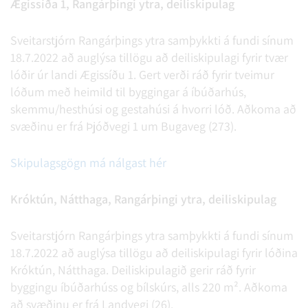
Ægissíða 1, Rangárþingi ytra, deiliskipulag
Sveitarstjórn Rangárþings ytra samþykkti á fundi sínum
18.7.2022 að auglýsa tillögu að deiliskipulagi fyrir tvær
lóðir úr landi Ægissíðu 1. Gert verði ráð fyrir tveimur
lóðum með heimild til byggingar á íbúðarhús,
skemmu/hesthúsi og gestahúsi á hvorri lóð. Aðkoma að
svæðinu er frá Þjóðvegi 1 um Bugaveg (273).
Skipulagsgögn má nálgast hér
Króktún, Nátthaga, Rangárþingi ytra, deiliskipulag
Sveitarstjórn Rangárþings ytra samþykkti á fundi sínum
18.7.2022 að auglýsa tillögu að deiliskipulagi fyrir lóðina
Króktún, Nátthaga. Deiliskipulagið gerir ráð fyrir
byggingu íbúðarhúss og bílskúrs, alls 220 m². Aðkoma
að svæðinu er frá Landvegi (26).