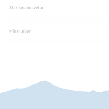
Starfsmannavefur
Mínar síður