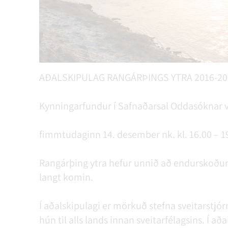
AÐALSKIPULAG RANGÁRÞINGS YTRA 2016-20
Kynningarfundur í Safnaðarsal Oddasóknar v
fimmtudaginn 14. desember nk. kl. 16.00 – 1
Rangárþing ytra hefur unnið að endurskoðun 
langt komin.
Í aðalskipulagi er mörkuð stefna sveitarstjór
hún til alls lands innan sveit­ar­félagsins. Í a