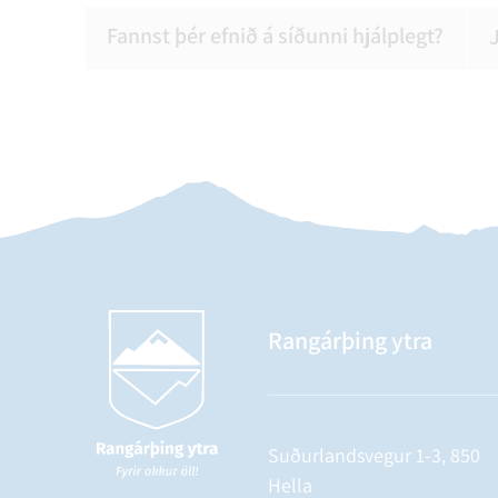
Fannst þér efnið á síðunni hjálplegt?
Rangárþing ytra
Suðurlandsvegur 1-3, 850
Hella