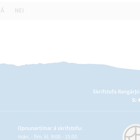
JÁ
NEI
Skrifstofa Rangárþi
S: 
Opnunartímar á skrifstofu:
mán. - fim. kl. 9:00 - 15:00