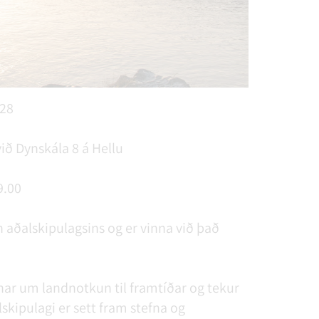
28
ið Dynskála 8 á Hellu
9.00
aðalskipulagsins og er vinna við það
nar um landnotkun til fram­tíðar og tekur
ðalskipulagi er sett fram stefna og