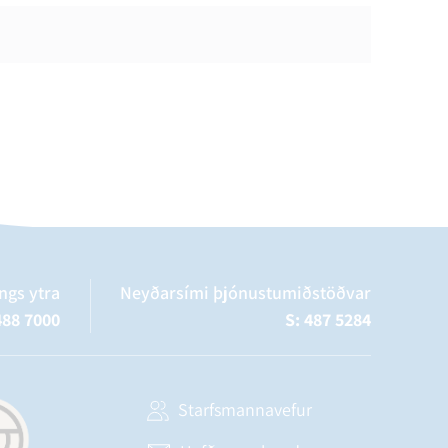
ngs ytra
Neyðarsími þjónustumiðstöðvar
488 7000
S: 487 5284
Starfsmannavefur