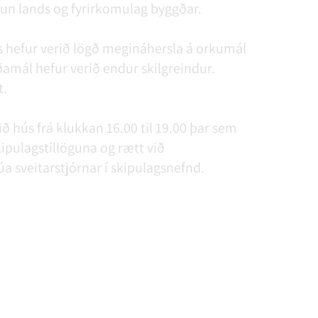
un lands og fyrirkomulag byggðar.
s hefur verið lögð megináhersla á orkumál
ðamál hefur verið endur skilgreindur.
t.
hús frá klukkan 16.00 til 19.00 þar sem
pu­lags­tillöguna og rætt við
úa sveitarstjórnar í skipulagsnefnd.