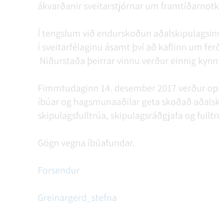
ákvarðanir sveitarstjórnar um framtíðarnotk
Í tengslum við endurskoðun aðalskipulagsin
í sveitarfélaginu ásamt því að kaflinn um fer
Niðurstaða þeirrar vinnu verður einnig kynn
Fimmtudaginn 14. desember 2017 verður opið 
íbúar og hagsmunaaðilar geta skoðað aðal­ski
skipulagsfulltrúa, skipulagsráðgjafa og fulltr
Gögn vegna íbúafundar.
Forsendur
Greinargerd_stefna