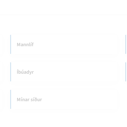
Mannlíf
Íbúadyr
Mínar síður