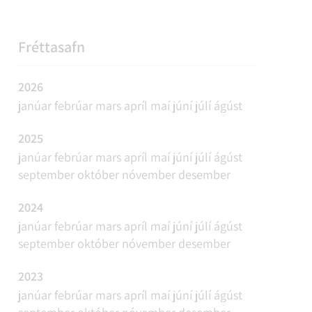
REFAVEIÐAR OG MINKAVEIÐAR
VIÐBURÐIR
SAMGÖNGUR
FUNDAÁÆTLUN
Fréttasafn
2026
janúar
febrúar
mars
apríl
maí
júní
júlí
ágúst
2025
janúar
febrúar
mars
apríl
maí
júní
júlí
ágúst
september
október
nóvember
desember
2024
janúar
febrúar
mars
apríl
maí
júní
júlí
ágúst
september
október
nóvember
desember
2023
janúar
febrúar
mars
apríl
maí
júní
júlí
ágúst