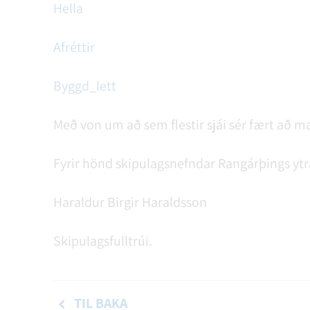
Hella
Afréttir
Byggd_lett
Með von um að sem flestir sjái sér fært að m
Fyrir hönd skipulagsnefndar Rangárþings ytr
Haraldur Birgir Haraldsson
Skipulagsfulltrúi.
TIL BAKA