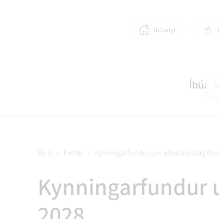
Íbúadyr
Íbúar
Le
Ry.is
Fréttir
Kynningarfundur um aðalskipulag Ran
SKÓLAR OG BÖRN
LÍFIÐ Í RANGÁRÞINGI YTRA
STJÓRNKERFI
SKIPULAGSMÁL
HEIM
SUN
BYG
Kynningarfundur u
2028