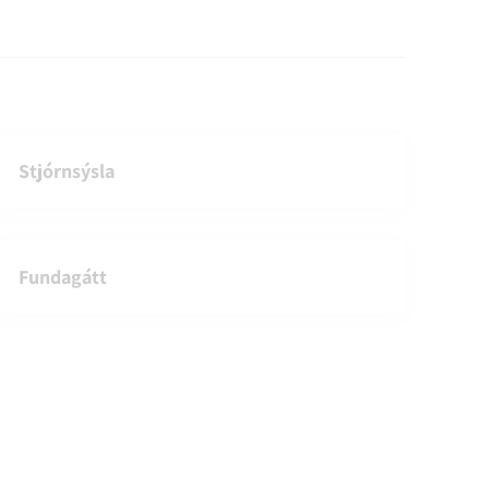
Stjórnsýsla
Fundagátt