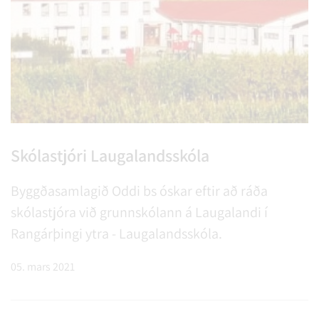
Skólastjóri Laugalandsskóla
Byggðasamlagið Oddi bs óskar eftir að ráða
skólastjóra við grunnskólann á Laugalandi í
Rangárþingi ytra - Laugalandsskóla.
05. mars 2021