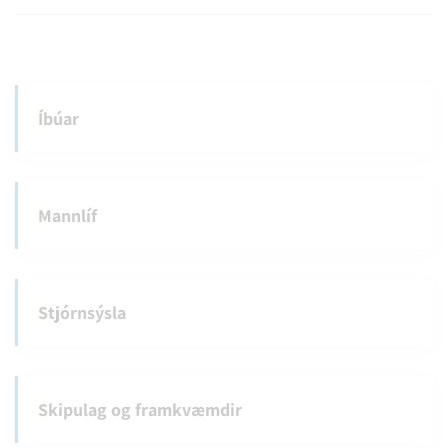
Íbúar
Mannlíf
Stjórnsýsla
Skipulag og framkvæmdir