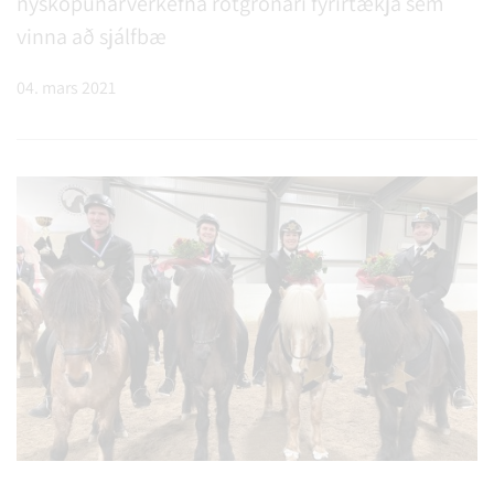
nýsköpunarverkefna rótgrónari fyrirtækja sem
vinna að sjálfbæ
04. mars 2021