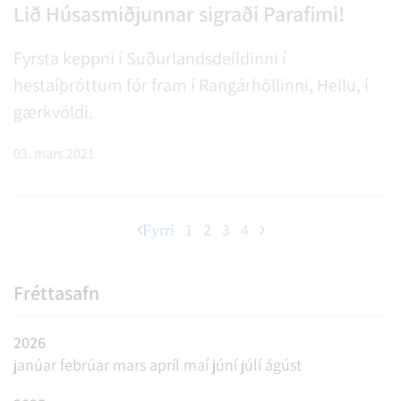
Lið Húsasmiðjunnar sigraði Parafimi!
Fyrsta keppni í Suðurlandsdeildinni í
hestaíþróttum fór fram í Rangárhöllinni, Hellu, í
gærkvöldi.
03. mars 2021
1
2
3
4
Fyrri
Fréttasafn
2026
janúar
febrúar
mars
apríl
maí
júní
júlí
ágúst