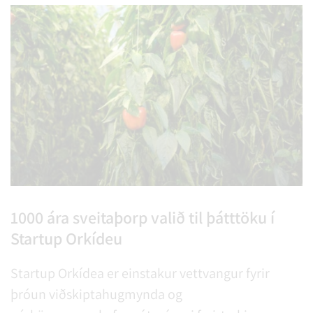
1000 ára sveitaþorp valið til þátttöku í
Startup Orkídeu
Startup Orkídea er einstakur vettvangur fyrir
þróun viðskiptahugmynda og