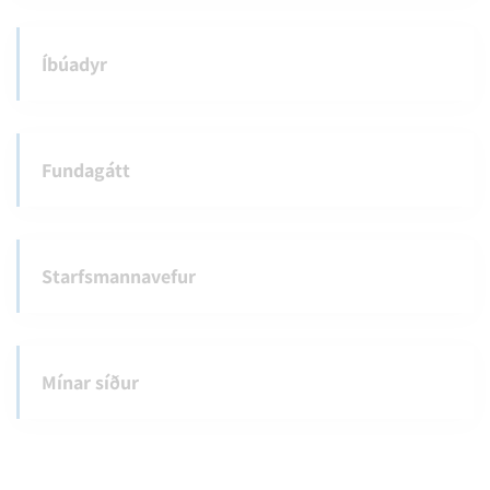
Íbúadyr
Fundagátt
Starfsmannavefur
Mínar síður