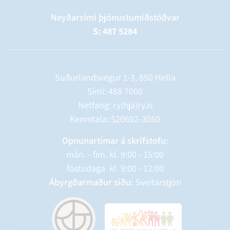
Neyðarsími þjónustumiðstöðvar
S: 487 5284
Suðurlandsvegur 1-3, 850 Hella
Sími:
488 7000
Netfang: ry(hjá)ry.is
Kennitala: 520602-3050
Opnunartímar á skrifstofu:
mán. - fim. kl. 9:00 - 15:00
föstudaga kl. 9:00 - 12:00
Ábyrgðarmaður síðu:
Sveitarstjóri