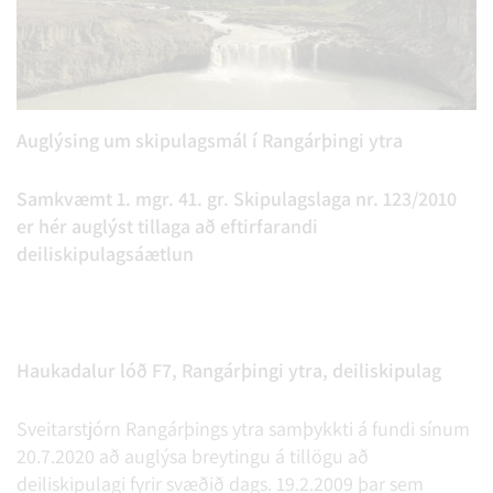
Auglýsing um skipulagsmál í Rangárþingi ytra
Samkvæmt 1. mgr. 41. gr. Skipulagslaga nr. 123/2010
er hér auglýst tillaga að eftirfarandi
deiliskipulagsáætlun
Haukadalur lóð F7, Rangárþingi ytra, deiliskipulag
Sveitarstjórn Rangárþings ytra samþykkti á fundi sínum
20.7.2020 að auglýsa breytingu á tillögu að
deiliskipulagi fyrir svæðið dags. 19.2.2009 þar sem