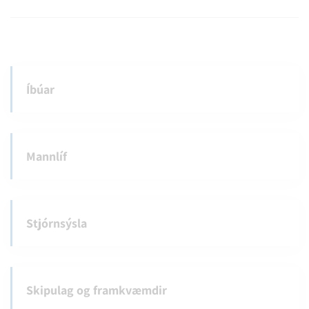
Íbúar
Mannlíf
Stjórnsýsla
Skipulag og framkvæmdir