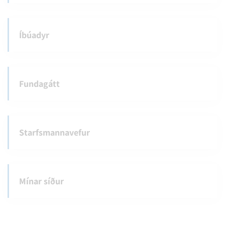
Íbúadyr
Fundagátt
Starfsmannavefur
Mínar síður