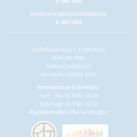
S: 488 7000
Neyðarsími þjónustumiðstöðvar
S: 487 5284
Suðurlandsvegur 1-3, 850 Hella
Sími:
488 7000
Netfang: ry(hjá)ry.is
Kennitala: 520602-3050
Opnunartímar á skrifstofu:
mán. - fim. kl. 9:00 - 15:00
föstudaga kl. 9:00 - 12:00
Ábyrgðarmaður síðu:
Sveitarstjóri