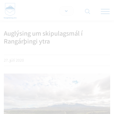
Opna/lo
snjallt
Auglýsing um skipulagsmál í
Leita á vef
Rangárþingi ytra
27. júlí 2020