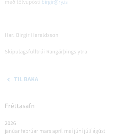
með tölvupósti
birgir@ry.is
Har. Birgir Haraldsson
Skipulagsfulltrúi Rangárþings ytra
TIL BAKA
Fréttasafn
2026
janúar
febrúar
mars
apríl
maí
júní
júlí
ágúst