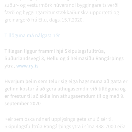
suður- og vesturmörk núverandi byggingareits verði
færð og byggingareitur stækkaður skv. uppdrætti og
greinargerð frá Eflu, dags. 15.7.2020.
Tillöguna má nálgast hér
Tillagan liggur frammi hjá Skipulagsfulltrúa,
Suðurlandsvegi 3, Hellu og á heimasíðu Rangárþings
ytra,
www.ry.is
Hverjum þeim sem telur sig eiga hagsmuna að gæta er
gefinn kostur á að gera athugasemdir við tillöguna og
er frestur til að skila inn athugasemdum til og með 9.
september 2020
Þeir sem óska nánari upplýsinga geta snúið sér til
Skipulagsfulltrúa Rangárþings ytra í síma 488-7000 eða