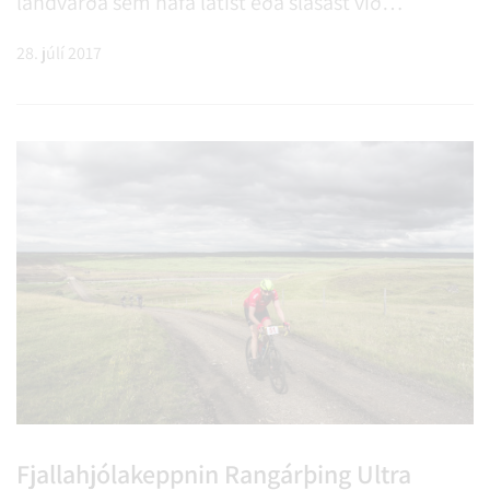
landvarða sem hafa látist eða slasast við
skyldustörf. Á sl. 12 mánuðum hafa 105 landverðir
28. júlí 2017
látið lífið við störf sem snúa að verndun náttúru
og dýralífs. Flestir þeirra eru frá Afríku og Asíu þar
sem landverðir eiga m.a. í stríði við veiðiþjófa og
skógarhöggsmenn.
Fjallahjólakeppnin Rangárþing Ultra