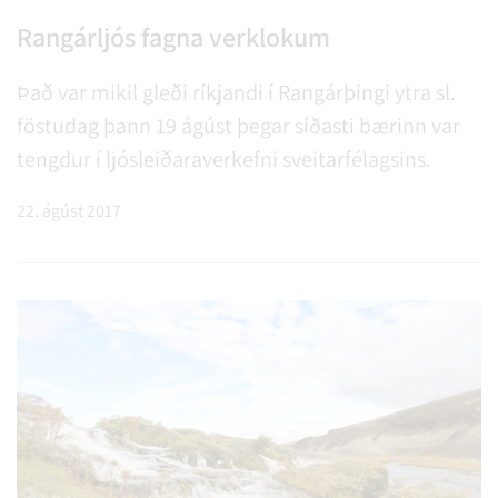
Rangárljós fagna verklokum
Það var mikil gleði ríkjandi í Rangárþingi ytra sl.
föstudag þann 19 ágúst þegar síðasti bærinn var
tengdur í ljósleiðaraverkefni sveitarfélagsins.
22. ágúst 2017