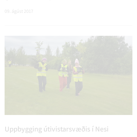
hverfisins í ár að undirbúa dagskrána og sjá um
09. ágúst 2017
skipulagningu laugardagsins í samvinnu við
markaðs- og kynningarfulltrúa sveitarfélagsins.
Við erum orðin mjög spennt fyrir Töðugjöldum og
svo sannarlega kominn tími á að kynna dagskrána
Uppbygging útivistarsvæðis í Nesi