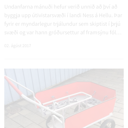
Undanfarna mánuði hefur verið unnið að því að
byggja upp útivistarsvæði í landi Ness á Hellu. Þar
fyrir er myndarlegur trjálundur sem skiptist í þrjú
svæði og var hann gróðursettur af framsýnu fólki
á sínum tíma. Tilgangur þessa trjálundar hefur
02. ágúst 2017
alla tíð verið sá að efla útivist íbúa
sveitarfélagsins. . .