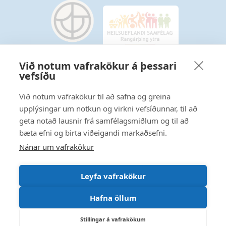
Við notum vafrakökur á þessari
vefsíðu
Starfsmannavefur
Hafðu samband
Við notum vafrakökur til að safna og greina
upplýsingar um notkun og virkni vefsíðunnar, til að
Ritstjórnarstefna
geta notað lausnir frá samfélagsmiðlum og til að
bæta efni og birta viðeigandi markaðsefni.
Fylgstu með á Facebook
Nánar um vafrakökur
Leyfa vafrakökur
Hafna öllum
Stillingar á vafrakökum