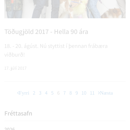
Töðugjöld 2017 - Hella 90 ára
18. - 20. ágúst. Nú styttist í þennan frábæra
viðburð!
17. júlí 2017
2
3
4
5
6
7
8
9
10
11
Fyrri
Næsta
Fréttasafn
2026