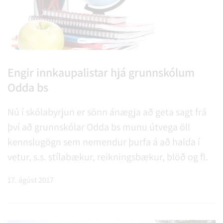
Engir innkaupalistar hjá grunnskólum
Odda bs
Nú í skólabyrjun er sönn ánægja að geta sagt frá
því að grunnskólar Odda bs munu útvega öll
kennslugögn sem nemendur þurfa á að halda í
vetur, s.s. stílabækur, reikningsbækur, blöð og fl.
17. ágúst 2017