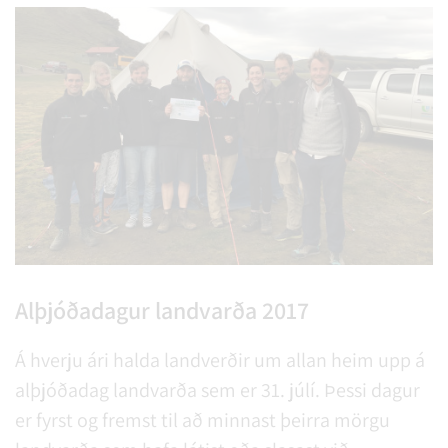
Alþjóðadagur landvarða 2017
Á hverju ári halda landverðir um allan heim upp á
alþjóðadag landvarða sem er 31. júlí. Þessi dagur
er fyrst og fremst til að minnast þeirra mörgu