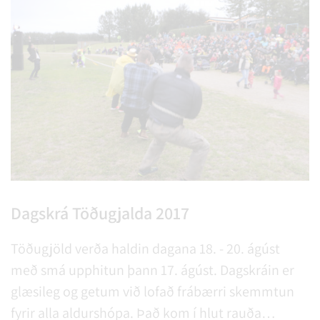
Dagskrá Töðugjalda 2017
Töðugjöld verða haldin dagana 18. - 20. ágúst
með smá upphitun þann 17. ágúst. Dagskráin er
glæsileg og getum við lofað frábærri skemmtun
fyrir alla aldurshópa. Það kom í hlut rauða