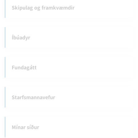
Skipulag og framkvæmdir
Íbúadyr
Fundagátt
Starfsmannavefur
Mínar síður