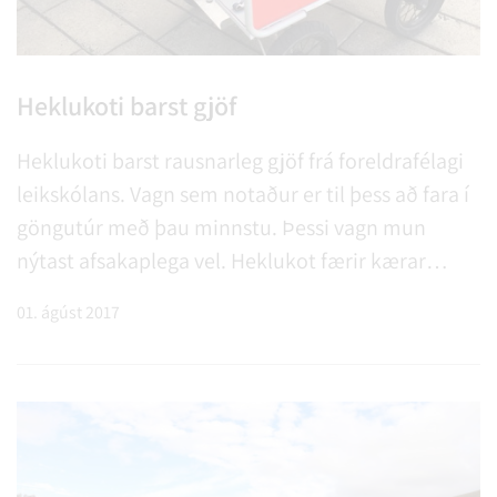
Heklukoti barst gjöf
Heklukoti barst rausnarleg gjöf frá foreldrafélagi
leikskólans. Vagn sem notaður er til þess að fara í
göngutúr með þau minnstu. Þessi vagn mun
nýtast afsakaplega vel. Heklukot færir kærar
þakkir til foreldrafélagsins.
01. ágúst 2017