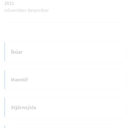
2011
nóvember
desember
Íbúar
Mannlíf
Stjórnsýsla