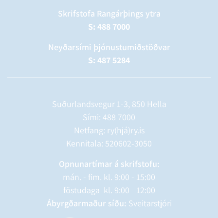
Skrifstofa Rangárþings ytra
S: 488 7000
Neyðarsími þjónustumiðstöðvar
S: 487 5284
Suðurlandsvegur 1-3, 850 Hella
Sími:
488 7000
Netfang: ry(hjá)ry.is
Kennitala: 520602-3050
Opnunartímar á skrifstofu:
mán. - fim. kl. 9:00 - 15:00
föstudaga kl. 9:00 - 12:00
Ábyrgðarmaður síðu:
Sveitarstjóri