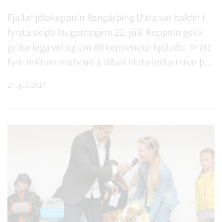
Fjallahjólakeppnin Rangárþing Ultra var haldin í
fyrsta skipti laugardaginn 22. júlí. Keppnin gekk
gríðarlega vel og um 80 keppendur hjóluðu. Þrátt
fyrir örlítinn mótvind á síðari hluta leiðarinnar þá
skiluðu sér allir í mark og keppendur gríðarlega
24. júlí 2017
ánægðir með ægifagra náttúru svæðisins og
skemmtilega leið.