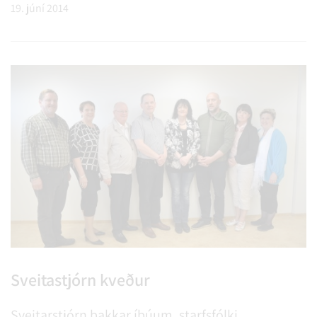
19. júní 2014
Sveitastjórn kveður
Sveitarstjórn þakkar íbúum, starfsfólki