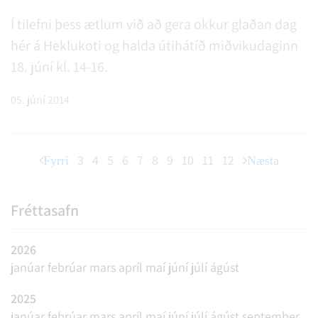
Í tilefni þess ætlum við að gera okkur glaðan dag
hér á Heklukoti og halda útihátíð miðvikudaginn
18. júní kl. 14-16.
05. júní 2014
3
4
5
6
7
8
9
10
11
12
Fyrri
Næsta
Fréttasafn
2026
janúar
febrúar
mars
apríl
maí
júní
júlí
ágúst
2025
janúar
febrúar
mars
apríl
maí
júní
júlí
ágúst
september