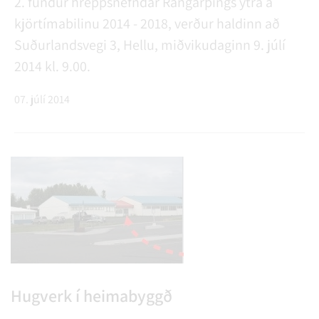
2. fundur hreppsnefndar Rangárþings ytra á
kjörtímabilinu 2014 - 2018, verður haldinn að
Suðurlandsvegi 3, Hellu, miðvikudaginn 9. júlí
2014 kl. 9.00.
07. júlí 2014
Hugverk í heimabyggð