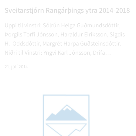
Sveitarstjórn Rangárþings ytra 2014-2018
Uppi til vinstri: Sólrún Helga Guðmundsdóttir,
Þorgils Torfi Jónsson, Haraldur Eiríksson, Sigdís
H. Oddsdóttir, Margrét Harpa Guðsteinsdóttir.
Niðri til Vinstri: Yngvi Karl Jónsson, Drífa
Hjartardóttir, Ágúst Sigurðsson.
21. júlí 2014