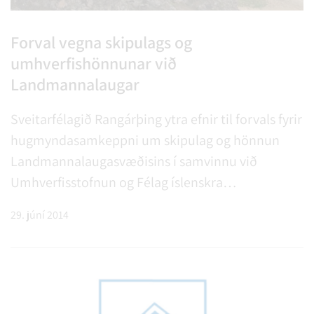
Forval vegna skipulags og
umhverfishönnunar við
Landmannalaugar
Sveitarfélagið Rangárþing ytra efnir til forvals fyrir
hugmyndasamkeppni um skipulag og hönnun
Landmannalaugasvæðisins í samvinnu við
Umhverfisstofnun og Félag íslenskra
landslagsarkitekta.
29. júní 2014