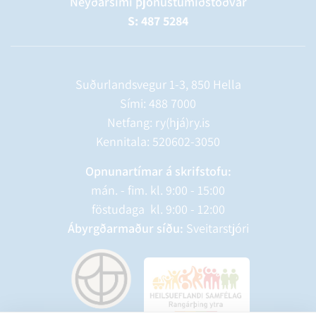
Neyðarsími þjónustumiðstöðvar
S: 487 5284
Suðurlandsvegur 1-3, 850 Hella
Sími:
488 7000
Netfang: ry(hjá)ry.is
Kennitala: 520602-3050
Opnunartímar á skrifstofu:
mán. - fim. kl. 9:00 - 15:00
föstudaga kl. 9:00 - 12:00
Ábyrgðarmaður síðu:
Sveitarstjóri