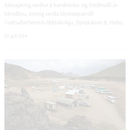
Sölusýning verður á handverks- og listiðnaði úr
héraðinu, einnig verða tónlistaratriði
í safnaðarheimili Oddakirkju, Dynskálum 8, Hellu.
02. júlí 2014