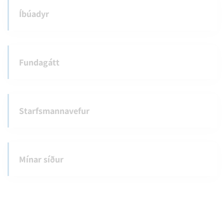
Íbúadyr
Fundagátt
Starfsmannavefur
Mínar síður