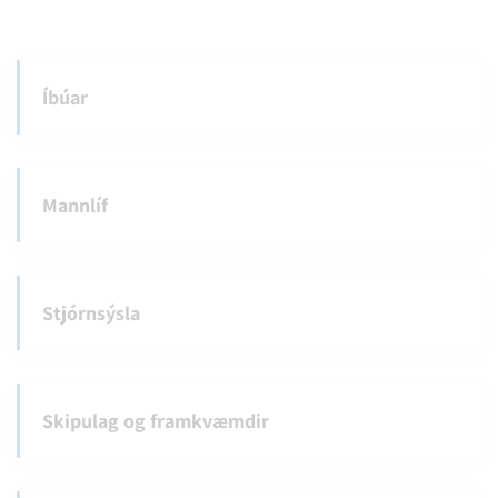
Íbúar
Mannlíf
Stjórnsýsla
Skipulag og framkvæmdir