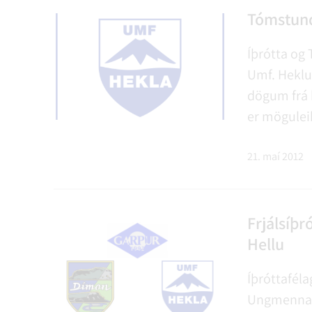
Tómstun
Íþrótta og
Umf. Heklu 
dögum frá k
er mögulei
jafnvel vik
á lengingu
21. maí 2012
Frjálsíþr
Hellu
Íþróttaféla
Ungmennafé