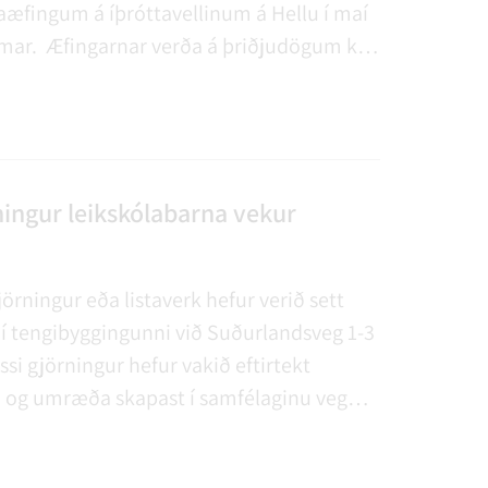
taæfingum á íþróttavellinum á Hellu í maí
umar. Æfingarnar verða á þriðjudögum kl:
30 og er fyrsta æfing þriðjudaginn 22 maí.
eimilt að mæta og taka þátt.
ningur leikskólabarna vekur
gjörningur eða listaverk hefur verið sett
 í tengibyggingunni við Suðurlandsveg 1-3
ssi gjörningur hefur vakið eftirtekt
 og umræða skapast í samfélaginu vegna
m finnst óþægilegt að sjá þetta, en til
ikurinn gerður.