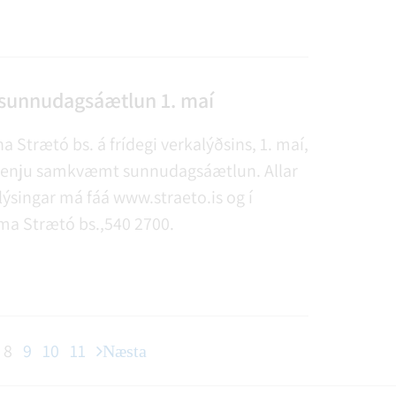
átaksins er 0308-26-004702. Kt: 470211-
er að prenta út kort hér neðar í
 sunnudagsáætlun 1. maí
a Strætó bs. á frídegi verkalýðsins, 1. maí,
venju samkvæmt sunnudagsáætlun. Allar
ýsingar má fáá www.straeto.is og í
ma Strætó bs.,540 2700.
8
9
10
11
Næsta