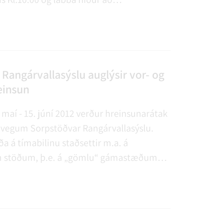
si. Viljum við hvetja fólk til að koma og fá
ndi göngutúr í morgunsárið (spáin er mjög
Rangárvallasýslu auglýsir vor- og
einsun
maí - 15. júní 2012 verður hreinsunarátak
á vegum Sorpstöðvar Rangárvallasýslu.
 á tímabilinu staðsettir m.a. á
m stöðum, þ.e. á „gömlu“ gámastæðum
aða: Rangárvöllum (vegamót
tsvegar og Þingskálavegar), Þykkvabæ,
Landvegamótum.