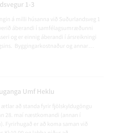
AGSÞJÓNUSTA
SLUN OG ÞJÓNUSTA
TUR
FUNDAGERÐIR
LAUS STÖRF
SORPHIRÐA
ÚTIVIST OG HEILSA
FUNDARSALIR
dsvegur 1-3
ngin á milli húsanna við Suðurlandsveg 1
 verið áberandi í samfélagsumræðunni
seri og er einnig áberandi í ársreikningi
agsins. Byggingarkostnaður og annar
við verkefnið nemur nú nálægt hálfum
 verkinu er þó ekki lokið að fullu, t.a.m. á
æða bæði hliðarhúsin og ganga frá baklóð.
duganga Umf Heklu
ætlar að standa fyrir fjölskyldugöngu
n 28. maí næstkomandi (annan í
). Fyrirhugað er að koma saman við
 Kl:10.00 og labba niður að