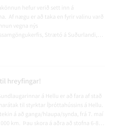
könnun hefur verið sett inn á
. Af nægu er að taka en fyrir valinu varð
nnun vegna nýs
samgöngukerfis, Strætó á Suðurlandi,
ar í notkun um síðustu áramót. Íbúar í
 ytra eru hvattir til að taka þátt.
il hreyfingar!
Sundlaugarinnar á Hellu er að fara af stað
rátak til styrktar Íþróttahússins á Hellu.
tekin á að ganga/hlaupa/synda, frá 7. maí
, 1.000 km. Þau skora á aðra að stofna 6-8
 og keppa við þau til gamans.