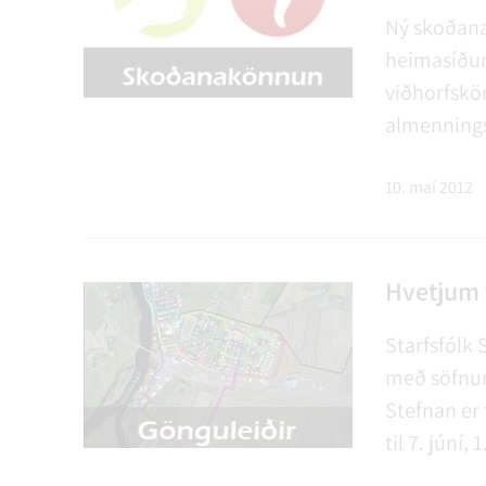
Ný skoðana
heimasíðuna
viðhorfskö
almennings
sem tekið v
Rangárþingi
10. maí 2012
Hvetjum t
Starfsfólk 
með söfnuna
Stefnan er 
til 7. júní
manna hópa