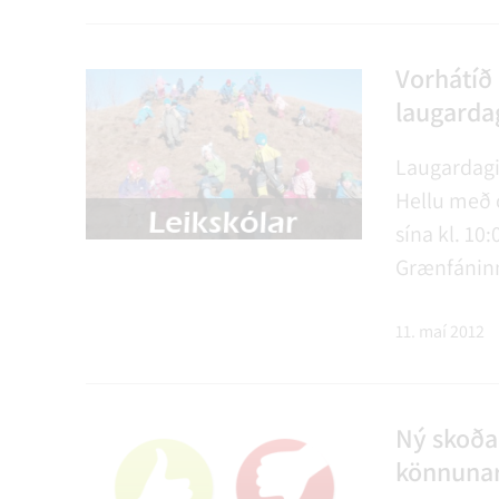
Vorhátíð 
laugarda
Laugardagi
Hellu með 
sína kl. 10
Grænfáninn
Allir hjart
ykkur glað
11. maí 2012
Ný skoða
könnuna