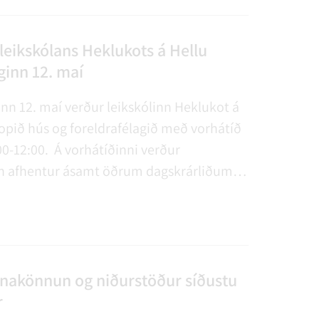
leikskólans Heklukots á Hellu
ginn 12. maí
nn 12. maí verður leikskólinn Heklukot á
opið hús og foreldrafélagið með vorhátíð
:00-12:00. Á vorhátíðinni verður
 afhentur ásamt öðrum dagskrárliðum.
anlega velkomnir! Endilega komið og gerið
an dag með okkur!
nakönnun og niðurstöður síðustu
r