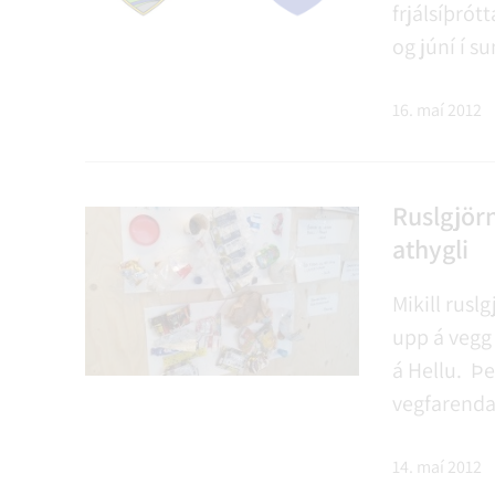
frjálsíþrót
og júní í s
17.00 – 18.
Öllum er h
16. maí 2012
Ruslgjör
athygli
Mikill rusl
upp á vegg
á Hellu. Þe
vegfarenda
þessa. Sumu
þess var le
14. maí 2012