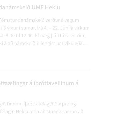
danámskeið UMF Heklu
 Tómstundanámskeið verður á vegum
í 3 vikur í sumar, frá 4. – 22. Júní á virkum
l. 8.00 til 12.00. Ef næg þátttaka verður,
ki á að námskeiðið lengist um viku eða
a í ágúst. Vinsamlegast látið vita af áhuga
 námskeiðs við skráningu.
óttaæfingar á íþróttavellinum á
gið Dímon, Íþróttafélagið Garpur og
lagið Hekla ætla að standa saman að