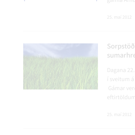
Ægissíðufos
sér hressa
25. maí 2012
góð).
Sorpstöð 
sumarhr
Dagana 22. 
í sveitum 
Gámar verða
eftirtöldu
þessara st
Gunnarshol
25. maí 2012
Hellu og 