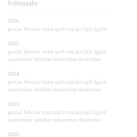
REFAVEIÐAR OG MINKAVEIÐAR
VIÐBURÐIR
SAMGÖNGUR
FUNDAÁÆTLUN
Fréttasafn
2026
janúar
febrúar
mars
apríl
maí
júní
júlí
ágúst
2025
janúar
febrúar
mars
apríl
maí
júní
júlí
ágúst
september
október
nóvember
desember
2024
janúar
febrúar
mars
apríl
maí
júní
júlí
ágúst
september
október
nóvember
desember
2023
janúar
febrúar
mars
apríl
maí
júní
júlí
ágúst
september
október
nóvember
desember
2022