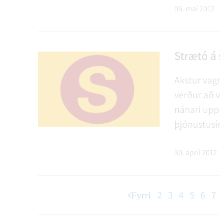
Reikningur 
06. maí 2012
0400. Hægt 
færslunni.
Strætó á
Akstur vagn
verður að 
nánari uppl
þjónustusí
30. apríl 2012
2
3
4
5
6
7
Fyrri