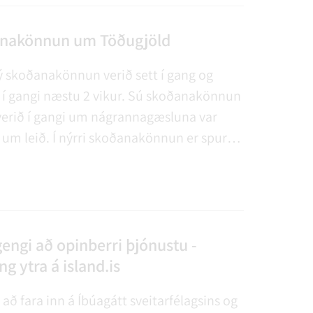
tið E57 og gert ráð fyrir allt að 30.000m3.
nakönnun um Töðugjöld
ý skoðanakönnun verið sett í gang og
 í gangi næstu 2 vikur. Sú skoðanakönnun
verið í gangi um nágrannagæsluna var
 um leið. Í nýrri skoðanakönnun er spurt
ólk sé ánægt með fyrirkomulag Töðugjalda
 hefur verið undanfarið.
engi að opinberri þjónustu -
g ytra á island.is
að fara inn á Íbúagátt sveitarfélagsins og