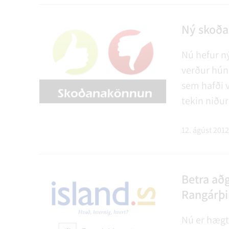
sem fær hei
Ný skoða
Nú hefur n
verður hún
sem hafði 
tekin niður
hvort að f
eins og það
12. ágúst 2012
Betra aðg
Rangárþin
Nú er hægt 