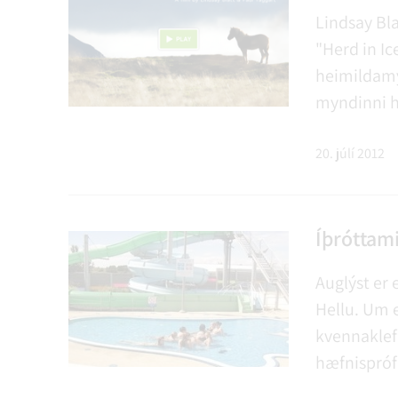
Lindsay Bla
"Herd in Ic
heimildamy
myndinni h
ferðuðust ti
má sjá sýn
20. júlí 2012
kunnugleg a
Íþróttami
Auglýst er 
Hellu. Um e
kvennaklef
hæfnispróf 
Þolsund 60