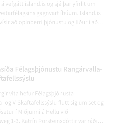
 á vefgátt island.is og sjá þar yfirlit um
eitarfélagsins gagnvart íbúum. Island.is
rvísir að opinberri þjónustu og liður í að
lmenningi aðgang að henni. Hægt er að
n með sama veflykli og notaður er hjá
stjóra eða með rafrænum skilríkjum.
síða Félagsþjónustu Rangárvalla-
tafellssýslu
gir vita hefur Félagsþjónusta
- og V-Skaftafellssýslu flutt sig um set og
setur í Miðjunni á Hellu við
eg 1-3. Katrín Þorsteinsdóttir var ráðin í
smálastjóra í byrjun sumars og hefur hún