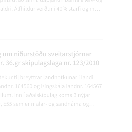
ldri. Álfhildur verður í 40% starfi og mun
r í leikskólanum Heklukoti á Hellu. Þessi
nusta mun áreiðanlega koma mörgum
2
 til góða, sem hingað til hafa þurft að
til Reykjavíkur með tilheyrandi kostnaði
i.
 um niðurstöðu sveitarstjórnar
r. 36.gr skipulagslaga nr. 123/2010
tekur til breyttrar landnotkunar í landi
andnr. 164560 og Þingskála landnr. 164567
lum. Inn í aðalskipulag koma 3 nýjar
, E55 sem er malar- og sandnáma og
000m3 og er við Þingskála, einnig E56 sem
a, 30.000m3 og staðsett við Svínhaga. Þá
 fyrir malar- og sandnámu í landi Svínhaga