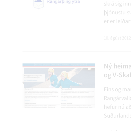
skrá sig inn
þjónustu sv
er er leiða
auðvelda a
skrá sig in
10. ágúst 2012
Ríkisskatt
Ný heima
og V-Skaf
Eins og mar
Rangárvalla
hefur nú að
Suðurlandsv
starf félag