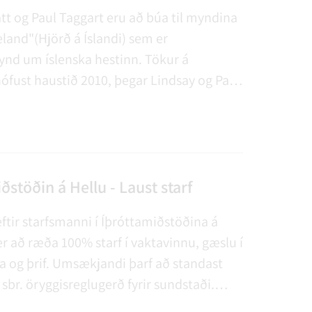
tt og Paul Taggart eru að búa til myndina
eland"(Hjörð á Íslandi) sem er
nd um íslenska hestinn. Tökur á
ófust haustið 2010, þegar Lindsay og Paul
l Íslands til að fylgjast með. Í þessari frétt
ishorn úr myndinni en þar eru nokkur
ndlit úr sveitarfélaginu.
ðstöðin á Hellu - Laust starf
eftir starfsmanni í Íþróttamiðstöðina á
r að ræða 100% starf í vaktavinnu, gæslu í
a og þrif. Umsækjandi þarf að standast
sbr. öryggisreglugerð fyrir sundstaði.
0 m, hraðsund 25 m, björgunarsund í