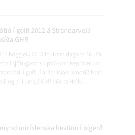
 fyrir uppsetningu á nýrri heimasíðu
ustunnar. Slóðin á heimasíðuna er
mal.is.
tið í golfi 2012 á Strandarvelli -
síða GHR
ð í höggleik 2012 fer fram dagana 26.-29.
þetta í sjötugasta skiptið sem keppt er um
ara titil í golfi. Í ár fer Íslandsmótið fram
lli og er í umsjá Golfklúbbs Hellu.
 Hellu var stofnaður 22. júní 1952 og er
 þessu ári.
mynd um íslenska hestinn í bígerð