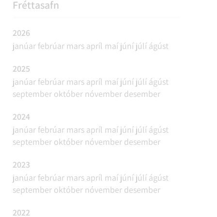
REFAVEIÐAR OG MINKAVEIÐAR
VIÐBURÐIR
SAMGÖNGUR
FUNDAÁÆTLUN
Fréttasafn
2026
janúar
febrúar
mars
apríl
maí
júní
júlí
ágúst
2025
janúar
febrúar
mars
apríl
maí
júní
júlí
ágúst
september
október
nóvember
desember
2024
janúar
febrúar
mars
apríl
maí
júní
júlí
ágúst
september
október
nóvember
desember
2023
janúar
febrúar
mars
apríl
maí
júní
júlí
ágúst
september
október
nóvember
desember
2022