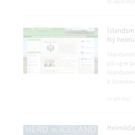
m.a. staðið
10. ágúst 2012
félagsþjón
www.felags
Íslandsmó
Ný heima
Íslandsmóti
júlí og er 
Íslandsmeist
á Strandave
Golfklúbbur
því 60 ára á
25. júlí 2012
Heimilda