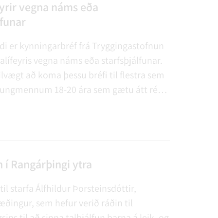
AGSÞJÓNUSTA
SLUN OG ÞJÓNUSTA
TUR
FUNDAGERÐIR
LAUS STÖRF
SORPHIRÐA
ÚTIVIST OG HEILSA
FUNDARSALIR
eyrir vegna náms eða
lfunar
di er kynningarbréf frá Tryggingastofnun
lífeyris vegna náms eða starfsþjálfunar.
lvægt að koma þessu bréfi til flestra sem
ungmennum 18-20 ára sem gætu átt rétt
. Til þess að fá greiddan barnalífeyri
eða starfsþjálfunar frá 1. september þarf
n fullgildri umsókn og fylgigögnum í ágúst.
n í Rangárþingi ytra
til starfa Álfhildur Þorsteinsdóttir,
ðingur, sem hefur verið ráðin til
sins til að sinna talþjálfun barna á leik- og