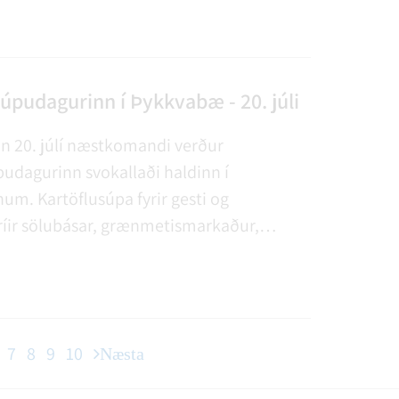
und 15 m og köfun í dýpsta hluta laugar.
með að umgangast börn og unglinga, hafa
stulund og vera stundvís.
úpudagurinn í Þykkvabæ - 20. júli
n 20. júlí næstkomandi verður
pudagurinn svokallaði haldinn í
m. Kartöflusúpa fyrir gesti og
ríir sölubásar, grænmetismarkaður,
r kartöflur, kynning á Young Living
íum, leiktæki fyrir börnin, lestin á
ndlitsmálun fyrir börnin, sjoppa á
F Framtíðin og fleira.
7
8
9
10
Næsta