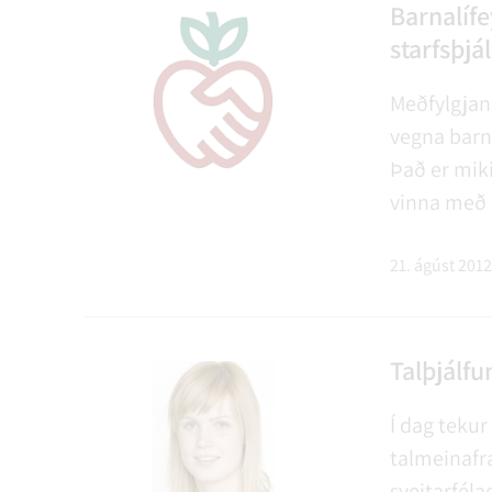
NÝIR ÍBÚAR
FERÐAÞJÓNUSTA
SAMSTARFSVERKEFNI
ÞJÓNUSTUMIÐSTÖÐ
FÉL
VER
VEI
Barnalíf
starfsþjá
Meðfylgjan
MENNING
STARFSFÓLK RANGÁRÞINGS YTRA
vegna barna
Það er miki
vinna með 
á greiðslum
vegna náms 
21. ágúst 2012
að skila in
Talþjálfu
Í dag tekur 
talmeinafræ
sveitarfélag