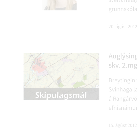
grunnskólaa
hafa aðsetu
aukna þjó
20. ágúst 201
fjölskyldum
sækja hana 
og vinnutap
Auglýsing
skv. 2.mg
Breytingin 
Svínhaga l
á Rangárvöl
efnisnámur
verður 30.
er bergnám
15. ágúst 2012
er gert ráð