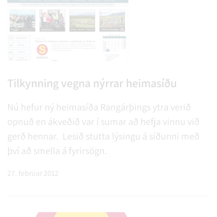
Tilkynning vegna nýrrar heimasíðu
Nú hefur ný heimasíða Rangárþings ytra verið
opnuð en ákveðið var í sumar að hefja vinnu við
gerð hennar. Lesið stutta lýsingu á síðunni með
því að smella á fyrirsögn.
27. febrúar 2012