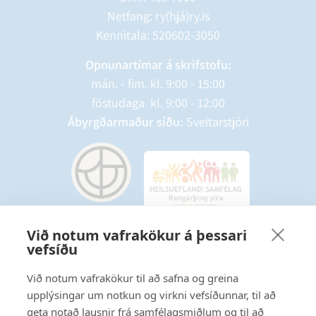
Netfang: ry(hjá)ry.is
Kennitala: 520602-3050
Opnunartímar á skrifstofu:
mán. - fim. kl. 9:00 - 15:00
föstudaga kl. 9:00 - 12:00
Ábyrgðarmaður síðu:
Sveitarstjóri
Við notum vafrakökur á þessari
vefsíðu
Starfsmannavefur
Hafðu samband
Við notum vafrakökur til að safna og greina
upplýsingar um notkun og virkni vefsíðunnar, til að
Ritstjórnarstefna
geta notað lausnir frá samfélagsmiðlum og til að