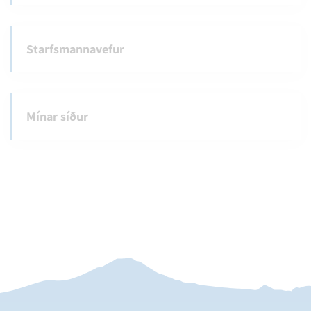
Starfsmannavefur
Mínar síður