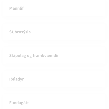
Mannlíf
Stjórnsýsla
Skipulag og framkvæmdir
Íbúadyr
Fundagátt