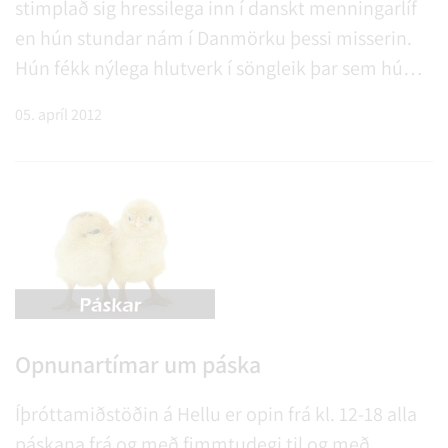
stimplað sig hressilega inn í danskt menningarlíf
en hún stundar nám í Danmörku þessi misserin.
Hún fékk nýlega hlutverk í söngleik þar sem hún
skaut 150 öðrum umsækjendur ref fyrir rass. Við
05. apríl 2012
óskum Önnu innilega til hamingju með þennan
stórkostlega árangur og vonum að henni gangi
allt hið besta í því sem hún tekur sér fyrir hendur í
hvert sinn.
Opnunartímar um páska
Íþróttamiðstöðin á Hellu er opin frá kl. 12-18 alla
páskana frá og með fimmtudegi til og með