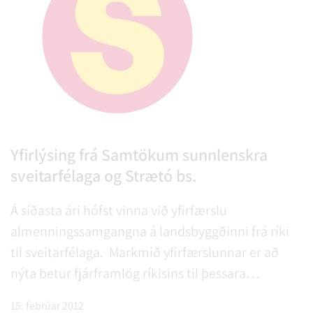
Yfirlýsing frá Samtökum sunnlenskra
sveitarfélaga og Strætó bs.
Á síðasta ári hófst vinna við yfirfærslu
almenningssamgangna á landsbyggðinni frá ríki
til sveitarfélaga. Markmið yfirfærslunnar er að
nýta betur fjárframlög ríkisins til þessara
samgangna og stuðla að aukningu og eflingu
15. febrúar 2012