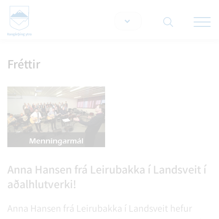
Opna/lo
snjallt
Fréttir
Leita á vef
Anna Hansen frá Leirubakka í Landsveit í
aðalhlutverki!
Anna Hansen frá Leirubakka í Landsveit hefur