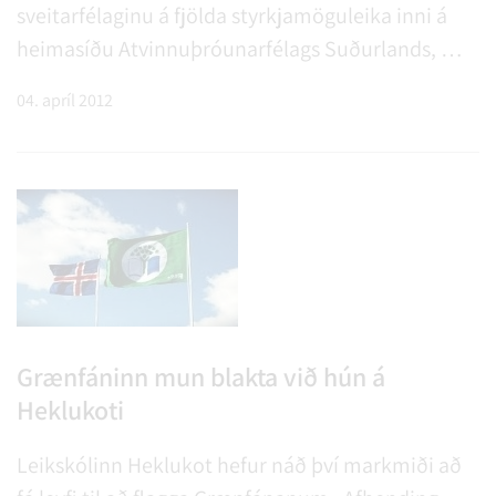
sveitarfélaginu á fjölda styrkjamöguleika inni á
heimasíðu Atvinnuþróunarfélags Suðurlands,
www.sudur.is.
04. apríl 2012
Grænfáninn mun blakta við hún á
Heklukoti
Leikskólinn Heklukot hefur náð því markmiði að