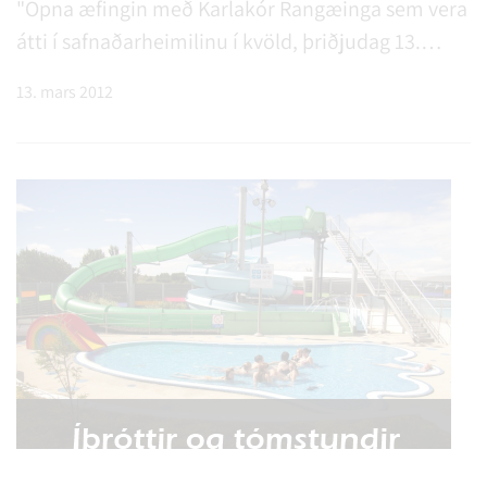
"Opna æfingin með Karlakór Rangæinga sem vera
átti í safnaðarheimilinu í kvöld, þriðjudag 13.
mars, frestast til fimmtudags 15. mars kl. 20:00".
13. mars 2012