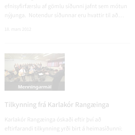
efnisyfirfærslu af gömlu síðunni jafnt sem mótun
nýjunga. Notendur síðunnar eru hvattir til að
koma með ábendingar varðandi það sem betur
18. mars 2012
mætti fara. Hér má lesa tilkynningu vegna nýju
heimasíðunnar.
Tilkynning frá Karlakór Rangæinga
Karlakór Rangæinga óskaði eftir því að
eftirfarandi tilkynning yrði birt á heimasíðunni: