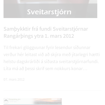
Samþykktir frá fundi Sveitarstjórnar
Rangárþings ytra 1. mars 2012
Til frekari glöggvunar fyrir lesendur síðunnar
verður hér leitast við að skýra með ýtarlegri hætti
helstu dagskrárliði á síðasta sveitarstjórnarfundi.
Líta má að þessi skrif sem nokkurs konar
fréttaútskýringu vegna þeirra málefna sem á
07. mars 2012
fundinum voru til umfjöllunar og afgreiðslu.