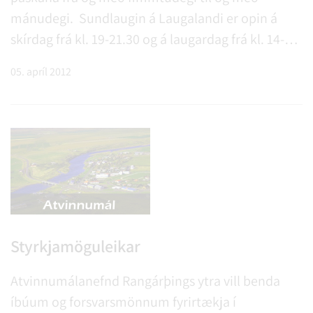
mánudegi. Sundlaugin á Laugalandi er opin á
skírdag frá kl. 19-21.30 og á laugardag frá kl. 14-17,
aðra daga er lokað.
05. apríl 2012
Styrkjamöguleikar
Atvinnumálanefnd Rangárþings ytra vill benda
íbúum og forsvarsmönnum fyrirtækja í