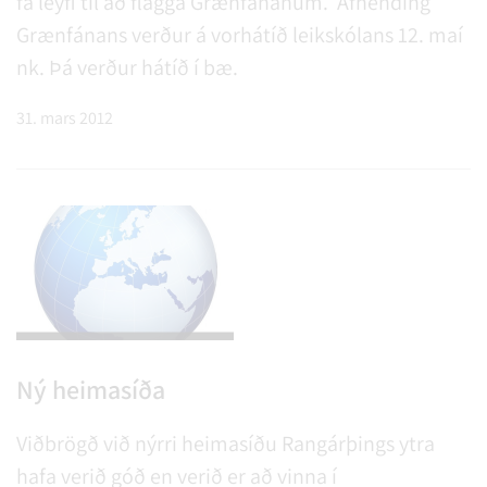
fá leyfi til að flagga Grænfánanum. Afhending
Grænfánans verður á vorhátíð leikskólans 12. maí
nk. Þá verður hátíð í bæ.
31. mars 2012
Ný heimasíða
Viðbrögð við nýrri heimasíðu Rangárþings ytra
hafa verið góð en verið er að vinna í