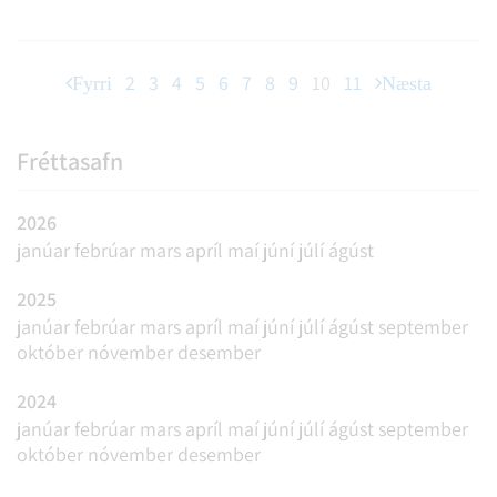
þeirra.
2
3
4
5
6
7
8
9
10
11
Fyrri
Næsta
Fréttasafn
2026
janúar
febrúar
mars
apríl
maí
júní
júlí
ágúst
2025
janúar
febrúar
mars
apríl
maí
júní
júlí
ágúst
september
október
nóvember
desember
2024
janúar
febrúar
mars
apríl
maí
júní
júlí
ágúst
september
október
nóvember
desember