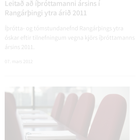
Leitað að íþróttamanni ársins í
Rangárþingi ytra árið 2011
Íþrótta- og tómstundanefnd Rangárþings ytra
óskar eftir tilnefningum vegna kjörs íþróttamanns
ársins 2011.
07. mars 2012