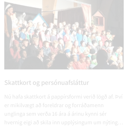
Skattkort og persónuafsláttur
Nú hafa skattkort á pappírsformi verið lögð af. Því
er mikilvægt að foreldrar og forráðamenn
unglinga sem verða 16 ára á árinu kynni sér
hvernig eigi að skila inn upplýsingum um nýtingu