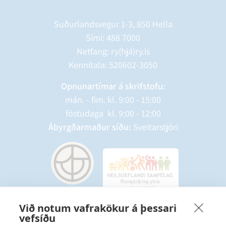
Suðurlandsvegur 1-3, 850 Hella
Sími:
488 7000
Netfang: ry(hjá)ry.is
Kennitala: 520602-3050
Opnunartímar á skrifstofu:
mán. - fim. kl. 9:00 - 15:00
föstudaga kl. 9:00 - 12:00
Ábyrgðarmaður síðu:
Sveitarstjóri
Við notum vafrakökur á þessari
vefsíðu
Starfsmannavefur