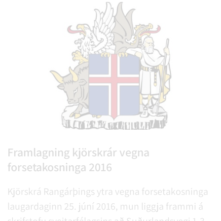
Framlagning kjörskrár vegna
forsetakosninga 2016
Kjörskrá Rangárþings ytra vegna forsetakosninga
laugardaginn 25. júní 2016, mun liggja frammi á
skrifstofu sveitarfélagsins að Suðurlandsvegi 1-3,