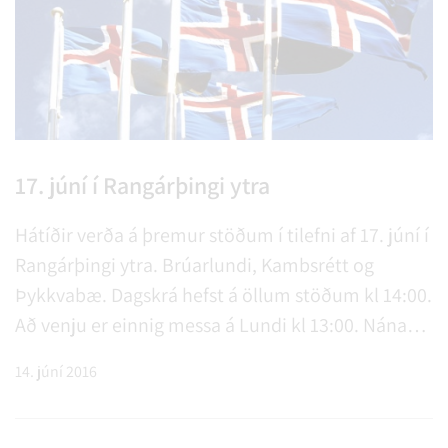
17. júní í Rangárþingi ytra
Hátíðir verða á þremur stöðum í tilefni af 17. júní í
Rangárþingi ytra. Brúarlundi, Kambsrétt og
Þykkvabæ. Dagskrá hefst á öllum stöðum kl 14:00.
Að venju er einnig messa á Lundi kl 13:00. Nánari
upplýsingar má nálgast með því að smella á
14. júní 2016
fréttina.