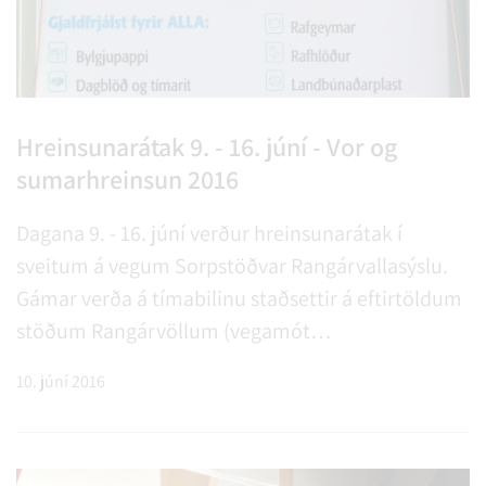
Hreinsunarátak 9. - 16. júní - Vor og
sumarhreinsun 2016
Dagana 9. - 16. júní verður hreinsunarátak í
sveitum á vegum Sorpstöðvar Rangárvallasýslu.
Gámar verða á tímabilinu staðsettir á eftirtöldum
stöðum Rangárvöllum (vegamót
Gunnarsholtsvegar og Þingskálavegar),
10. júní 2016
Þykkvabæ, Hellu og Landvegamótum. Sjá nánar í
frétt.