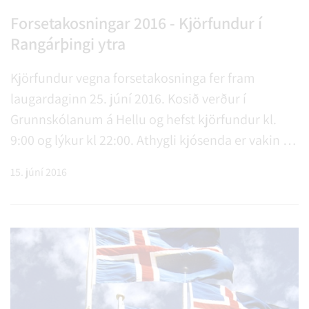
Forsetakosningar 2016 - Kjörfundur í
Rangárþingi ytra
Kjörfundur vegna forsetakosninga fer fram
laugardaginn 25. júní 2016. Kosið verður í
Grunnskólanum á Hellu og hefst kjörfundur kl.
9:00 og lýkur kl 22:00. Athygli kjósenda er vakin á
skyldu til að sýna persónuskilríki ef kjörstjórn
15. júní 2016
óskar þess. Kjörstjórn Rangárþings ytra.