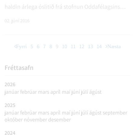
haldin árlega óslitið frá stofnun Oddafélagsins
sem var 1. desember 1990. Frábær erindi voru á
02. júní 2016
Oddastefnu í ár líkt og. . .
5
6
7
8
9
10
11
12
13
14
Fyrri
Næsta
Fréttasafn
2026
janúar
febrúar
mars
apríl
maí
júní
júlí
ágúst
2025
janúar
febrúar
mars
apríl
maí
júní
júlí
ágúst
september
október
nóvember
desember
2024