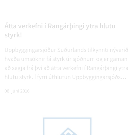
Átta verkefni í Rangárþingi ytra hlutu
styrk!
Uppbyggingarsjóður Suðurlands tilkynnti nýverið
hvaða umsóknir fá styrk úr sjóðnum og er gaman
að segja frá því að átta verkefni í Rangárþingi ytra
hlutu styrk. Í fyrri úthlutun Uppbyggingarsjóðs
Suðurlands árið 2016 bárust sjóðnum 137
08. júní 2016
umsóknir. Styrkur var veittur 87 verkefnum og er
heildar. . .