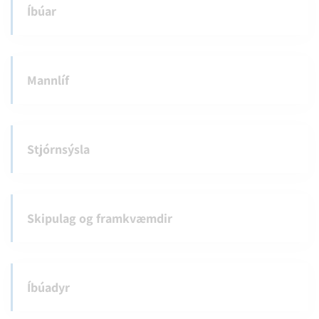
Íbúar
Mannlíf
Stjórnsýsla
Skipulag og framkvæmdir
Íbúadyr