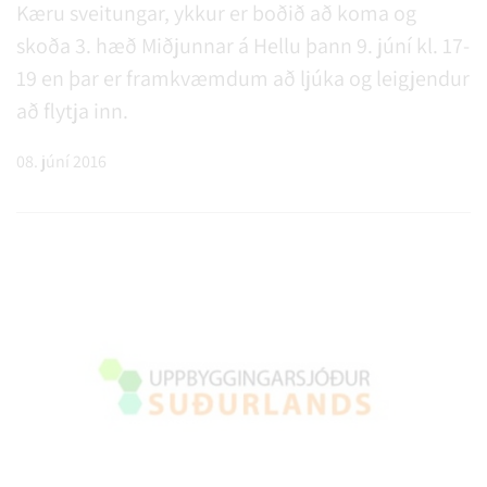
Kæru sveitungar, ykkur er boðið að koma og
skoða 3. hæð Miðjunnar á Hellu þann 9. júní kl. 17-
19 en þar er framkvæmdum að ljúka og leigjendur
að flytja inn.
08. júní 2016