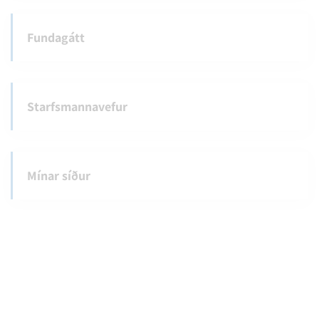
Fundagátt
Starfsmannavefur
Mínar síður