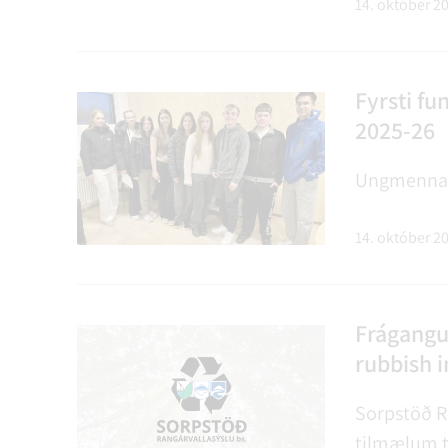
framkvæmdir er snú
14. október 2
Náttúruver
Fyrsti f
2025-26
Ungmennará
14. október 2
Frágangur
rubbish i
Sorpstöð R
tilmælum ti