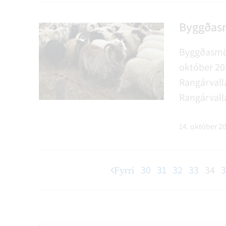
Byggðasm
Byggðasmöl
október 202
Rangárvall
Rangárvall
byggðasmölu
október. V
14. október 2
til að smal
30
31
32
33
34
3
Fyrri