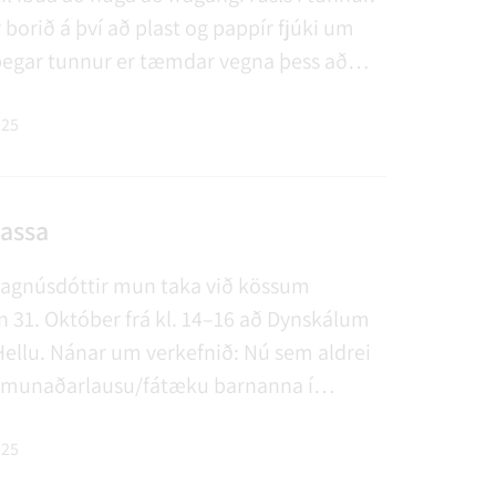
 borið á því að plast og pappír fjúki um
 þegar tunnur er tæmdar vegna þess að
ið rétt frá sorpinu í tunnurnar. Plast í
ppír í pappa Mikilvægt er að lítil…
025
kassa
Magnúsdóttir mun taka við kössum
n 31. Október frá kl. 14–16 að Dynskálum
Hellu. Nánar um verkefnið: Nú sem aldrei
rf munaðarlausu/fátæku barnanna í
il. Við hvetjum fólk til þess að taka þátt í
á einn eða annan hátt. Þau sem vilja
025