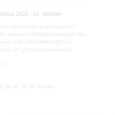
ölun 2025 - 25. október
un skal fara fram laugardaginn 25.
5 í samræmi við Fjallskilasamþykkt fyrir
asýslu. FJALLSKILASAMÞYKKT fyrir
asýslu. 27.gr Smölun heimalanda,
n, skal fara fram eigi síðar en 25.
ið byggðarsmölun er hver og einn skyldur
025
a allt…
5
36
37
38
39
Næsta