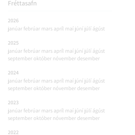
REFAVEIÐAR OG MINKAVEIÐAR
VIÐBURÐIR
SAMGÖNGUR
FUNDAÁÆTLUN
Fréttasafn
2026
janúar
febrúar
mars
apríl
maí
júní
júlí
ágúst
2025
janúar
febrúar
mars
apríl
maí
júní
júlí
ágúst
september
október
nóvember
desember
2024
janúar
febrúar
mars
apríl
maí
júní
júlí
ágúst
september
október
nóvember
desember
2023
janúar
febrúar
mars
apríl
maí
júní
júlí
ágúst
september
október
nóvember
desember
2022