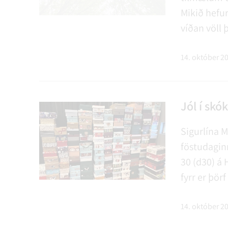
Mikið hefur
víðan völl
ekki er geng
plast og pa
14. október 2
Jól í skó
Sigurlína 
föstudagin
30 (d30) á 
fyrr er þö
Úkraínu mik
verkefninu 
14. október 2
útb…