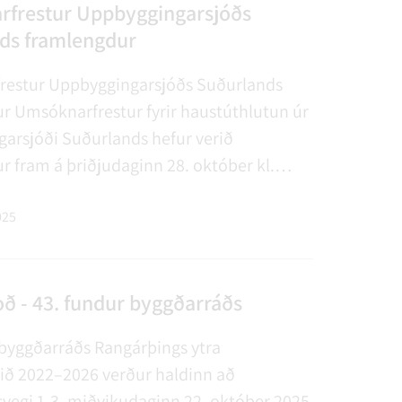
AGSÞJÓNUSTA
SLUN OG ÞJÓNUSTA
TUR
FUNDAGERÐIR
LAUS STÖRF
SORPHIRÐA
ÚTIVIST OG HEILSA
FUNDARSALIR
frestur Uppbyggingarsjóðs
ds framlengdur
estur Uppbyggingarsjóðs Suðurlands
r Umsóknarfrestur fyrir haustúthlutun úr
arsjóði Suðurlands hefur verið
 fram á þriðjudaginn 28. október kl.
r auglýstur umsóknarfrestur var
nn 22. október kl. 12:00. Hvaða verkefni
025
hæf? Uppb…
ð - 43. fundur byggðarráðs
 byggðarráðs Rangárþings ytra
lið 2022–2026 verður haldinn að
vegi 1-3, miðvikudaginn 22. október 2025