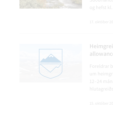
og hefst kl
staðfesting
umferðarne
17. október 2
Marteinstu
Heimgrei
allowanc
Foreldrar 
um heimgre
12–24 mána
hlutagreiðsl
Heimgreiðs
lögheimili 
15. október 2
lögheim…