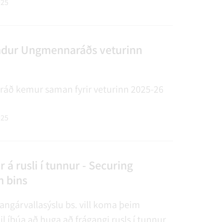
a að: Öryggi ferðamanna.
025
nd, viðhal…
undur Ungmennaráðs veturinn
ð kemur saman fyrir veturinn 2025-26
025
 á rusli í tunnur - Securing
n bins
angárvallasýslu bs. vill koma þeim
l íbúa að huga að frágangi rusls í tunnur.