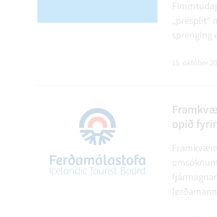
Fimmtudagi
„presplit“ m
sprenging e
biðjumst v
getur valdi
15. október 2
Framkvæ
opið fyri
Framkvæmda
umsóknum u
fjármagna
ferðamanna
og einkaað