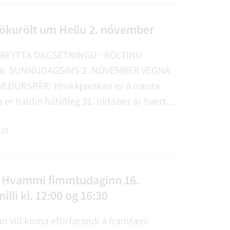
ökurölt um Hellu 2. nóvember
REYTTA DAGSETNINGU - RÖLTINU
IL SUNNUDAGSINS 2. NÓVEMBER VEGNA
EÐURSPÁR! Hrekkjavakan er á næsta
n er haldin hátíðleg 31. október ár hvert.
hafa æ fleiri Íslendingar tekið hátíðina
arma og á Hellu hefur stemningin aukist
025
 fyr…
í Hvammi fimmtudaginn 16.
illi kl. 12:00 og 16:30
n vill koma eftirfarandi á framfæri: