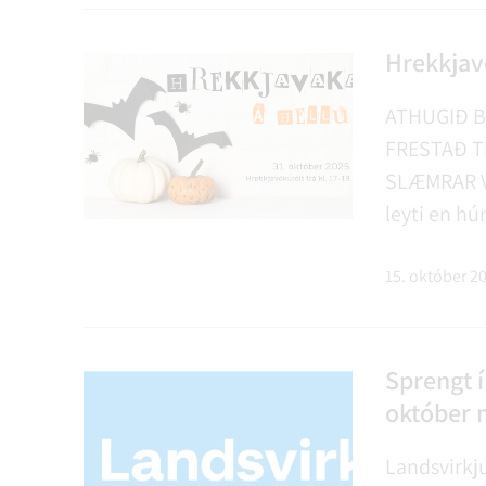
Hrekkjav
ATHUGIÐ B
FRESTAÐ T
SLÆMRAR V
leyti en hú
Síðustu ár 
upp á sína 
15. október 2
ár frá ári. Í
Sprengt 
október m
Landsvirkju