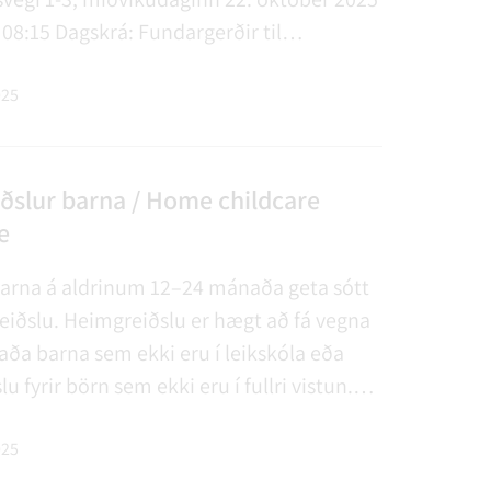
. 08:15 Dagskrá: Fundargerðir til
ar1. 2510002F - Skipulags- og
fnd Rangárþings ytra - 53 1.1 2510027 -
025
nga landskipti. S…
ðslur barna / Home childcare
e
barna á aldrinum 12–24 mánaða geta sótt
iðslu. Heimgreiðslu er hægt að fá vegna
ða barna sem ekki eru í leikskóla eða
u fyrir börn sem ekki eru í fullri vistun.
la er bundin því að barn sé með
í Rangárþingi ytra. Við flutning á
025