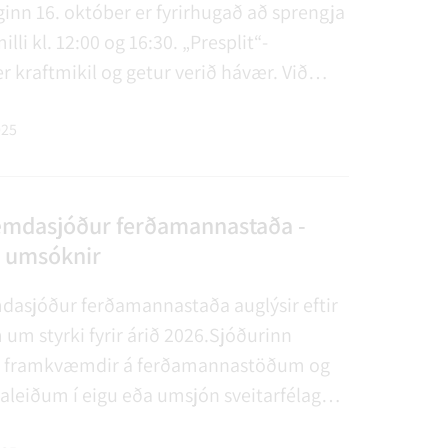
nn 16. október er fyrirhugað að sprengja
illi kl. 12:00 og 16:30. „Presplit“-
r kraftmikil og getur verið hávær. Við
elvirðingar á því ónæði sem sprengingin
ð. Allar frekari upplýsingar er að finn…
025
mdasjóður ferðamannastaða -
r umsóknir
sjóður ferðamannastaða auglýsir eftir
m styrki fyrir árið 2026.Sjóðurinn
r framkvæmdir á ferðamannastöðum og
leiðum í eigu eða umsjón sveitarfélaga
ila.Sjóðnum er heimilt að fjármagna