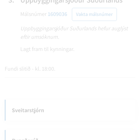
Málsnúmer
1609036
Vakta málsnúmer
Uppbyggingarsjóður Suðurlands hefur auglýst
eftir umsóknum.
Lagt fram til kynningar.
Fundi slitið - kl. 18:00.
Sveitarstjórn