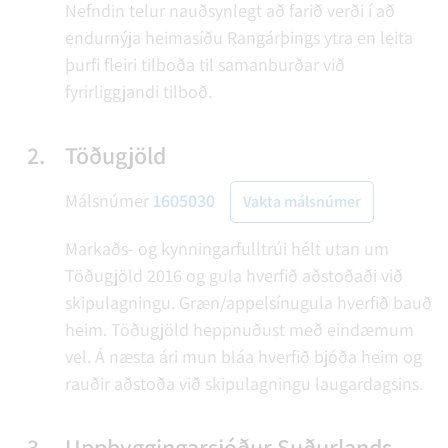
Nefndin telur nauðsynlegt að farið verði í að
endurnýja heimasíðu Rangárþings ytra en leita
þurfi fleiri tilboða til samanburðar við
fyrirliggjandi tilboð.
2.
Töðugjöld
Málsnúmer
1605030
Vakta málsnúmer
Markaðs- og kynningarfulltrúi hélt utan um
Töðugjöld 2016 og gula hverfið aðstoðaði við
skipulagningu. Græn/appelsínugula hverfið bauð
heim. Töðugjöld heppnuðust með eindæmum
vel. Á næsta ári mun bláa hverfið bjóða heim og
rauðir aðstoða við skipulagningu laugardagsins.
3.
Uppbyggingarsjóður Suðurlands