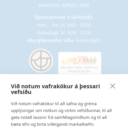
Kennitala: 520602-3050
Opnunartímar á skrifstofu:
mán. - fim. kl. 9:00 - 15:00
föstudaga kl. 9:00 - 12:00
Ábyrgðarmaður síðu:
Sveitarstjóri
Við notum vafrakökur á þessari
vefsíðu
Starfsmannavefur
Hafðu samband
Við notum vafrakökur til að safna og greina
upplýsingar um notkun og virkni vefsíðunnar, til að
Ritstjórnarstefna
geta notað lausnir frá samfélagsmiðlum og til að
bæta efni og birta viðeigandi markaðsefni.
Fylgstu með á Facebook