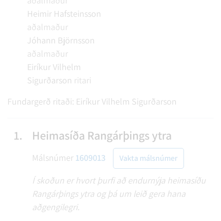
aðalmaður
Heimir Hafsteinsson
aðalmaður
Jóhann Björnsson
aðalmaður
Eiríkur Vilhelm
Sigurðarson
ritari
Fundargerð ritaði:
Eiríkur Vilhelm Sigurðarson
1.
Heimasíða Rangárþings ytra
Málsnúmer
1609013
Vakta málsnúmer
Í skoðun er hvort þurfi að endurnýja heimasíðu
Rangárþings ytra og þá um leið gera hana
aðgengilegri.