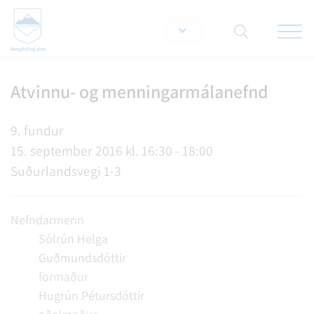
Opna/lo
snjallt
Atvinnu- og menningarmálanefnd
Leita á vef
9. fundur
15. september 2016 kl. 16:30 - 18:00
Suðurlandsvegi 1-3
Nefndarmenn
Sólrún Helga
Guðmundsdóttir
formaður
Hugrún Pétursdóttir