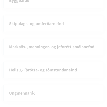
Byggðaráð
Skipulags- og umferðarnefnd
Markaðs-, menningar- og jafnréttismálanefnd
Heilsu,- íþrótta- og tómstundanefnd
Ungmennaráð