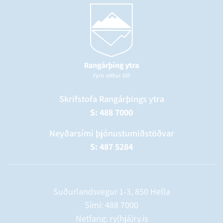
Skrifstofa Rangárþings ytra
S: 488 7000
Neyðarsími þjónustumiðstöðvar
S: 487 5284
Suðurlandsvegur 1-3, 850 Hella
Sími:
488 7000
Netfang: ry(hjá)ry.is