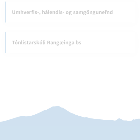
Umhverfis-, hálendis- og samgöngunefnd
Tónlistarskóli Rangæinga bs