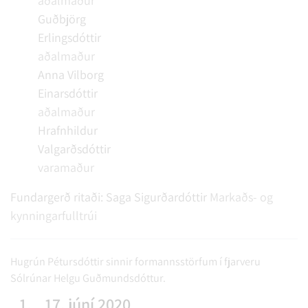
aðalmaður
Guðbjörg
Erlingsdóttir
aðalmaður
Anna Vilborg
Einarsdóttir
aðalmaður
Hrafnhildur
Valgarðsdóttir
varamaður
Fundargerð ritaði:
Saga Sigurðardóttir
Markaðs- og
kynningarfulltrúi
Hugrún Pétursdóttir sinnir formannsstörfum í fjarveru
Sólrúnar Helgu Guðmundsdóttur.
1.
17. júní 2020