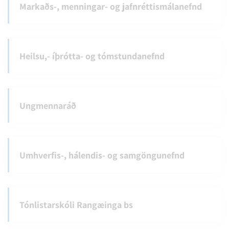
Markaðs-, menningar- og jafnréttismálanefnd
Heilsu,- íþrótta- og tómstundanefnd
Ungmennaráð
Umhverfis-, hálendis- og samgöngunefnd
Tónlistarskóli Rangæinga bs