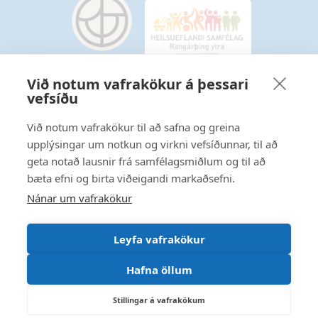
Við notum vafrakökur á þessari
vefsíðu
Starfsmannavefur
Hafðu samband
Við notum vafrakökur til að safna og greina
upplýsingar um notkun og virkni vefsíðunnar, til að
Ritstjórnarstefna
geta notað lausnir frá samfélagsmiðlum og til að
bæta efni og birta viðeigandi markaðsefni.
Fylgstu með á Facebook
Nánar um vafrakökur
Leyfa vafrakökur
Hafna öllum
Stillingar á vafrakökum