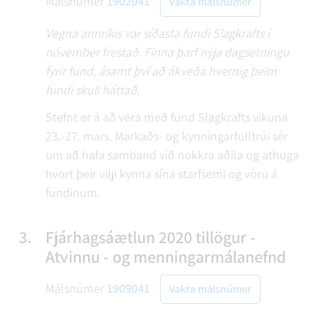
Málsnúmer
1902041
Vakta málsnúmer
Vegna annríkis var síðasta fundi Slagkrafts í
nóvember frestað. Finna þarf nýja dagsetningu
fyrir fund, ásamt því að ákveða hvernig þeim
fundi skuli háttað.
Stefnt er á að vera með fund Slagkrafts vikuna
23.-27. mars. Markaðs- og kynningarfulltrúi sér
um að hafa samband við nokkra aðila og athuga
hvort þeir vilji kynna sína starfsemi og vöru á
fundinum.
3.
Fjárhagsáætlun 2020 tillögur -
Atvinnu - og menningarmálanefnd
Málsnúmer
1909041
Vakta málsnúmer