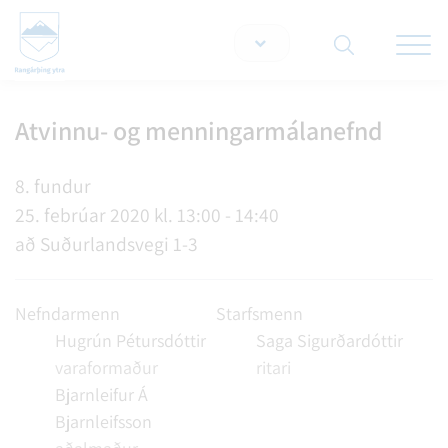
Opna/lo
snjallt
Atvinnu- og menningarmálanefnd
Leita á vef
8. fundur
25. febrúar 2020 kl. 13:00 - 14:40
að Suðurlandsvegi 1-3
Nefndarmenn
Starfsmenn
Hugrún Pétursdóttir
Saga Sigurðardóttir
varaformaður
ritari
Bjarnleifur Á
Bjarnleifsson