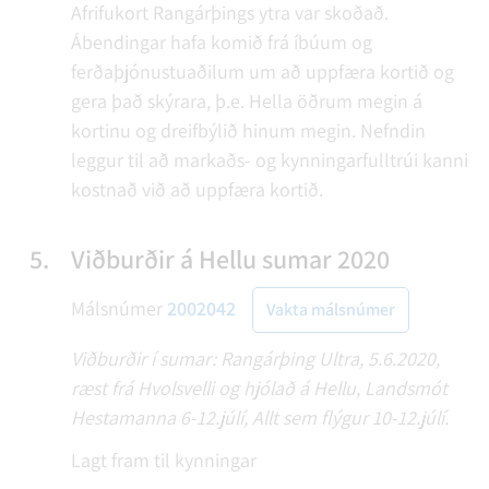
Afrifukort Rangárþings ytra var skoðað.
Ábendingar hafa komið frá íbúum og
ferðaþjónustuaðilum um að uppfæra kortið og
gera það skýrara, þ.e. Hella öðrum megin á
kortinu og dreifbýlið hinum megin. Nefndin
leggur til að markaðs- og kynningarfulltrúi kanni
kostnað við að uppfæra kortið.
5.
Viðburðir á Hellu sumar 2020
Málsnúmer
2002042
Vakta málsnúmer
Viðburðir í sumar: Rangárþing Ultra, 5.6.2020,
ræst frá Hvolsvelli og hjólað á Hellu, Landsmót
Hestamanna 6-12.júlí, Allt sem flýgur 10-12.júlí.
Lagt fram til kynningar