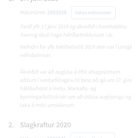
Málsnúmer
2002038
Vakta málsnúmer
Farið yfir 17.júní 2019 og ákveðið í framhaldinu
hvernig skuli haga hátíðarhöldunum í ár.
Nefndin fór yfir hátíðarhöld 2019 sem var í umsjá
nefndarinnar.
Ákveðið var að auglýsa á eftir áhugasömum
aðilum í sveitarfélaginu til þess að sjá um 17. júní
hátíðarhöld á Hellu. Markaðs- og
kynningarfulltrúi sér um að útbúa auglýsingu og
taka á móti umsóknum.
2.
Slagkraftur 2020