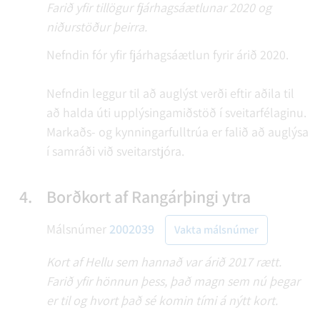
Farið yfir tillögur fjárhagsáætlunar 2020 og
niðurstöður þeirra.
Nefndin fór yfir fjárhagsáætlun fyrir árið 2020.
Nefndin leggur til að auglýst verði eftir aðila til
að halda úti upplýsingamiðstöð í sveitarfélaginu.
Markaðs- og kynningarfulltrúa er falið að auglýsa
í samráði við sveitarstjóra.
4.
Borðkort af Rangárþingi ytra
Málsnúmer
2002039
Vakta málsnúmer
Kort af Hellu sem hannað var árið 2017 rætt.
Farið yfir hönnun þess, það magn sem nú þegar
er til og hvort það sé komin tími á nýtt kort.