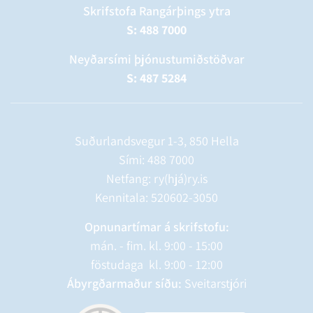
Skrifstofa Rangárþings ytra
S: 488 7000
Neyðarsími þjónustumiðstöðvar
S: 487 5284
Suðurlandsvegur 1-3, 850 Hella
Sími:
488 7000
Netfang: ry(hjá)ry.is
Kennitala: 520602-3050
Opnunartímar á skrifstofu:
mán. - fim. kl. 9:00 - 15:00
föstudaga kl. 9:00 - 12:00
Ábyrgðarmaður síðu:
Sveitarstjóri