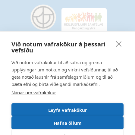
Við notum vafrakökur á þessari
vefsíðu
Starfsmannavefur
Hafðu samband
Við notum vafrakökur til að safna og greina
upplýsingar um notkun og virkni vefsíðunnar, til að
Ritstjórnarstefna
geta notað lausnir frá samfélagsmiðlum og til að
bæta efni og birta viðeigandi markaðsefni.
Fylgstu með á Facebook
Nánar um vafrakökur
Leyfa vafrakökur
Hafna öllum