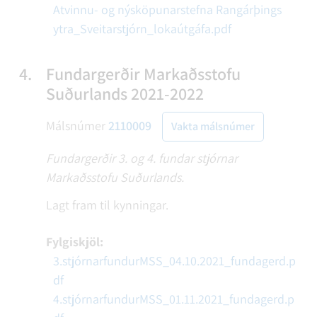
Atvinnu- og nýsköpunarstefna Rangárþings
ytra_Sveitarstjórn_lokaútgáfa.pdf
4.
Fundargerðir Markaðsstofu
Suðurlands 2021-2022
Málsnúmer
2110009
Vakta málsnúmer
Fundargerðir 3. og 4. fundar stjórnar
Markaðsstofu Suðurlands.
Lagt fram til kynningar.
Fylgiskjöl:
3.stjórnarfundurMSS_04.10.2021_fundagerd.p
df
4.stjórnarfundurMSS_01.11.2021_fundagerd.p