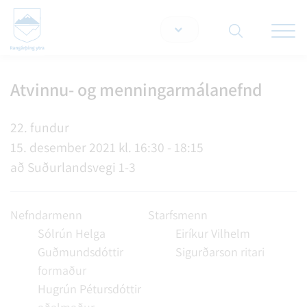
Opna/lo
snjallt
Atvinnu- og menningarmálanefnd
Leita á vef
22. fundur
15. desember 2021 kl. 16:30 - 18:15
að Suðurlandsvegi 1-3
Nefndarmenn
Starfsmenn
Sólrún Helga
Eiríkur Vilhelm
Guðmundsdóttir
Sigurðarson
ritari
formaður
Hugrún Pétursdóttir