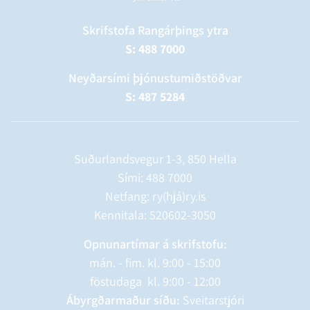
Skrifstofa Rangárþings ytra
S: 488 7000
Neyðarsími þjónustumiðstöðvar
S: 487 5284
Suðurlandsvegur 1-3, 850 Hella
Sími:
488 7000
Netfang: ry(hjá)ry.is
Kennitala: 520602-3050
Opnunartímar á skrifstofu:
mán. - fim. kl. 9:00 - 15:00
föstudaga kl. 9:00 - 12:00
Ábyrgðarmaður síðu:
Sveitarstjóri