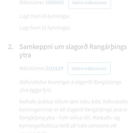
Málsnúmer
1808043
Vakta málsnúmer
Lagt fram til kynningar.
Lagt fram til kynningar.
2.
Samkeppni um slagorð Rangárþings
ytra
Málsnúmer
2110129
Vakta málsnúmer
Niðurstöður kosningar á slagorði Rangárþings
ytra liggja fyrir.
Nefndin þakkar öllum sem tóku þátt. Niðurstaða
kosningarinnar er að slagorð Rangárþings ytra er
Rangárþing ytra - Fyrir okkur öll. Markaðs- og
kynningarfulltrúa falið að hafa samband við