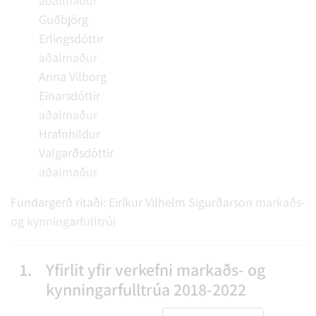
aðalmaður
Guðbjörg
Erlingsdóttir
aðalmaður
Anna Vilborg
Einarsdóttir
aðalmaður
Hrafnhildur
Valgarðsdóttir
aðalmaður
Fundargerð ritaði:
Eiríkur Vilhelm Sigurðarson
markaðs-
og kynningarfulltrúi
1.
Yfirlit yfir verkefni markaðs- og
kynningarfulltrúa 2018-2022