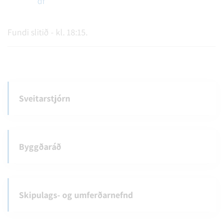
df
Fundi slitið - kl. 18:15.
Sveitarstjórn
Byggðaráð
Skipulags- og umferðarnefnd