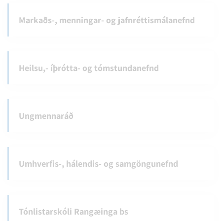
Markaðs-, menningar- og jafnréttismálanefnd
Heilsu,- íþrótta- og tómstundanefnd
Ungmennaráð
Umhverfis-, hálendis- og samgöngunefnd
Tónlistarskóli Rangæinga bs