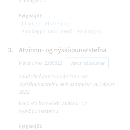
vinningshafa.
Fylgiskjöl:
Chart_Q1_211213.png
Samkeppni um slagorð - greinargerð
3.
Atvinnu- og nýsköpunarstefna
Málsnúmer
2105022
Vakta málsnúmer
Farið yfir framvindu Atvinnu- og
nýsköpunarstefnu sem samþykkt var í ágúst
2022.
Farið yfir framvindu atvinnu- og
nýsköpunarstefnu.
Fylgiskjöl: