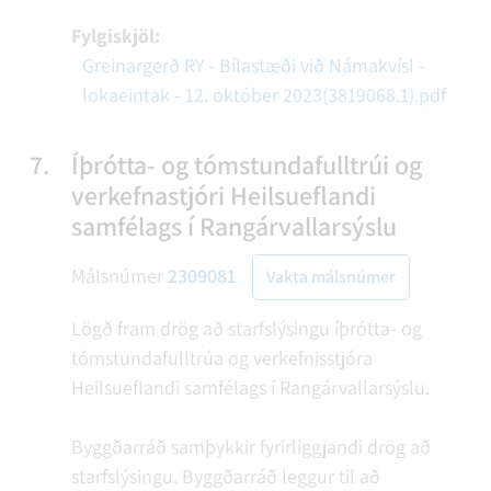
Fylgiskjöl:
Greinargerð RY - Bílastæði við Námakvísl -
lokaeintak - 12. október 2023(3819068.1).pdf
7.
Íþrótta- og tómstundafulltrúi og
verkefnastjóri Heilsueflandi
samfélags í Rangárvallarsýslu
Málsnúmer
2309081
Vakta málsnúmer
Lögð fram drög að starfslýsingu íþrótta- og
tómstundafulltrúa og verkefnisstjóra
Heilsueflandi samfélags í Rangárvallarsýslu.
Byggðarráð samþykkir fyrirliggjandi drög að
starfslýsingu. Byggðarráð leggur til að