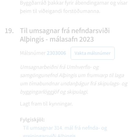
Byggðarráð þakkar fyrir ábendingarnar og vísar
þeim til viðeigandi forstöðumanna.
19.
Til umsagnar frá nefndarsviði
Alþingis - málasafn 2023
Málsnúmer
2303006
Vakta málsnúmer
Umsagnarbeiðni frá Umhverfis- og
samgöngunefnd Alþingis um frumvarp til laga
um tímabundnar undanþágur frá skipulags- og
byggingarlöggjöf og skipulagi.
Lagt fram til kynningar.
Fylgiskjöl:
Til umsagnar 314. mál frá nefnda- og
greiningarsviði Alþingis