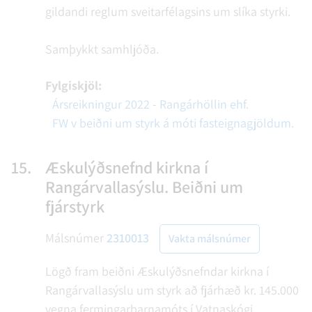
gildandi reglum sveitarfélagsins um slíka styrki.
Samþykkt samhljóða.
Fylgiskjöl:
Ársreikningur 2022 - Rangárhöllin ehf.
FW v beiðni um styrk á móti fasteignagjöldum.
15.
Æskulýðsnefnd kirkna í
Rangárvallasýslu. Beiðni um
fjárstyrk
Málsnúmer
2310013
Vakta málsnúmer
Lögð fram beiðni Æskulýðsnefndar kirkna í
Rangárvallasýslu um styrk að fjárhæð kr. 145.000
vegna fermingarbarnamóts í Vatnaskógi.