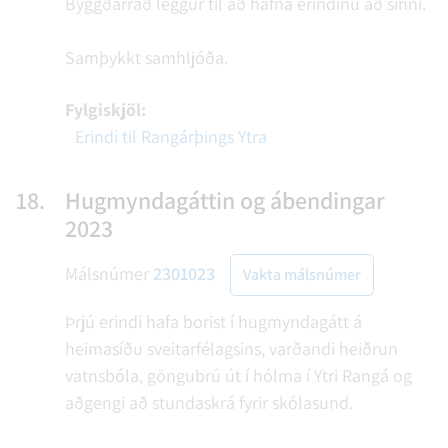
Byggðarráð leggur til að hafna erindinu að sinni.
Samþykkt samhljóða.
Fylgiskjöl:
Erindi til Rangárþings Ytra
18.
Hugmyndagáttin og ábendingar
2023
Málsnúmer
2301023
Vakta málsnúmer
Þrjú erindi hafa borist í hugmyndagátt á
heimasíðu sveitarfélagsins, varðandi heiðrun
vatnsbóla, göngubrú út í hólma í Ytri Rangá og
aðgengi að stundaskrá fyrir skólasund.