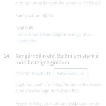
endurgjalds og fjárstyrk skv. samningi við félagið.
Samþykkt samhljóða
Fylgiskjöl:
Aðventuhátíð kvenfélagsins Einingar 2023 -
styrkbeiðni
14.
Rangárhöllin ehf. Beiðni um styrk á
móti fasteignagjöldum
Málsnúmer
2310011
Vakta málsnúmer
Lögð fram beiðni frá Rangárhöllinni ehf um styrk
á móti fasteignagjöldum ársins 2023.
Byggðarráð leggur til að samþykkja styrkinn skv.