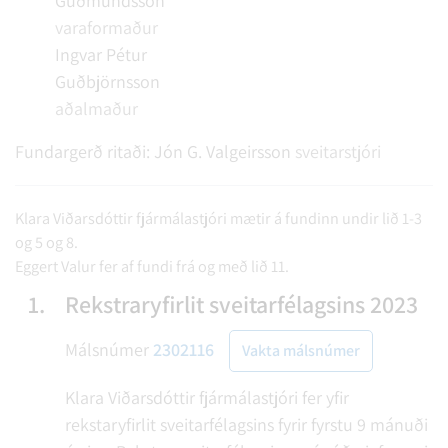
Guðmundsson
varaformaður
Ingvar Pétur
Guðbjörnsson
aðalmaður
Fundargerð ritaði:
Jón G. Valgeirsson
sveitarstjóri
Klara Viðarsdóttir fjármálastjóri mætir á fundinn undir lið 1-3
og 5 og 8.
Eggert Valur fer af fundi frá og með lið 11.
1.
Rekstraryfirlit sveitarfélagsins 2023
Málsnúmer
2302116
Vakta málsnúmer
Klara Viðarsdóttir fjármálastjóri fer yfir
rekstaryfirlit sveitarfélagsins fyrir fyrstu 9 mánuði