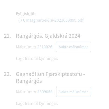
Fylgiskjöl:
(I) Umsagnarbeiðni-2023050899.pdf
21.
Rangárljós. Gjaldskrá 2024
Málsnúmer
2310026
Vakta málsnúmer
Lagt fram til kynningar.
22.
Gagnaöflun Fjarskiptastofu -
Rangárljós
Málsnúmer
2309058
Vakta málsnúmer
Lagt fram til kynningar.