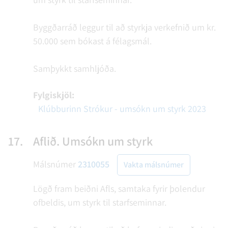
Byggðarráð leggur til að styrkja verkefnið um kr.
50.000 sem bókast á félagsmál.
Samþykkt samhljóða.
Fylgiskjöl:
Klúbburinn Strókur - umsókn um styrk 2023
17.
Aflið. Umsókn um styrk
Málsnúmer
2310055
Vakta málsnúmer
Lögð fram beiðni Afls, samtaka fyrir þolendur
ofbeldis, um styrk til starfseminnar.