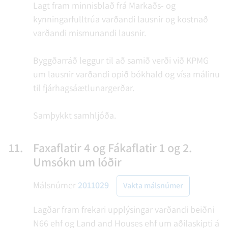
Lagt fram minnisblað frá Markaðs- og
kynningarfulltrúa varðandi lausnir og kostnað
varðandi mismunandi lausnir.
Byggðarráð leggur til að samið verði við KPMG
um lausnir varðandi opið bókhald og vísa málinu
til fjárhagsáætlunargerðar.
Samþykkt samhljóða.
11.
Faxaflatir 4 og Fákaflatir 1 og 2.
Umsókn um lóðir
Málsnúmer
2011029
Vakta málsnúmer
Lagðar fram frekari upplýsingar varðandi beiðni
N66 ehf og Land and Houses ehf um aðilaskipti á