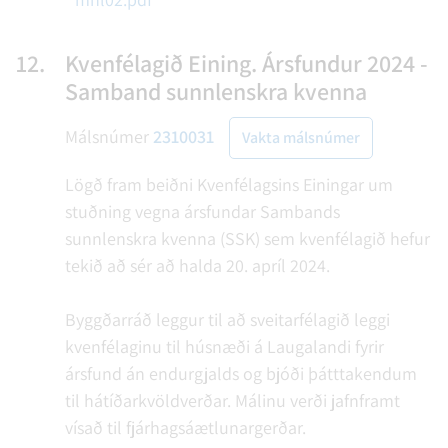
12.
Kvenfélagið Eining. Ársfundur 2024 -
Samband sunnlenskra kvenna
Málsnúmer
2310031
Vakta málsnúmer
Lögð fram beiðni Kvenfélagsins Einingar um
stuðning vegna ársfundar Sambands
sunnlenskra kvenna (SSK) sem kvenfélagið hefur
tekið að sér að halda 20. apríl 2024.
Byggðarráð leggur til að sveitarfélagið leggi
kvenfélaginu til húsnæði á Laugalandi fyrir
ársfund án endurgjalds og bjóði þátttakendum
til hátíðarkvöldverðar. Málinu verði jafnframt
vísað til fjárhagsáætlunargerðar.