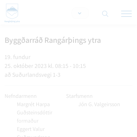
Opna/lo
snjallt
Byggðarráð Rangárþings ytra
Leita á vef
19. fundur
25. október 2023 kl. 08:15 - 10:15
að Suðurlandsvegi 1-3
Nefndarmenn
Starfsmenn
Margrét Harpa
Jón G. Valgeirsson
Guðsteinsdóttir
formaður
Eggert Valur