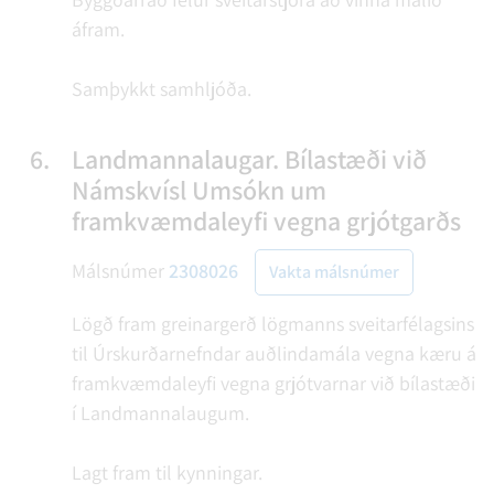
áfram.
Samþykkt samhljóða.
6.
Landmannalaugar. Bílastæði við
Námskvísl Umsókn um
framkvæmdaleyfi vegna grjótgarðs
Málsnúmer
2308026
Vakta málsnúmer
Lögð fram greinargerð lögmanns sveitarfélagsins
til Úrskurðarnefndar auðlindamála vegna kæru á
framkvæmdaleyfi vegna grjótvarnar við bílastæði
í Landmannalaugum.
Lagt fram til kynningar.