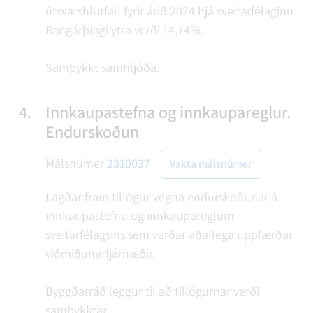
útsvarshlutfall fyrir árið 2024 hjá sveitarfélaginu
Rangárþingi ytra verði 14,74%.
Samþykkt samhljóða.
4.
Innkaupastefna og innkaupareglur.
Endurskoðun
Málsnúmer
2310037
Vakta málsnúmer
Lagðar fram tillögur vegna endurskoðunar á
innkaupastefnu og innkaupareglum
sveitarfélagsins sem varðar aðallega uppfærðar
viðmiðunarfjárhæðir.
Byggðarráð leggur til að tillögurnar verði
samþykktar.