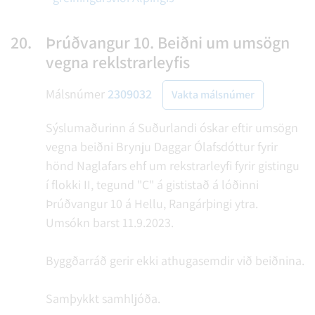
20.
Þrúðvangur 10. Beiðni um umsögn
vegna reklstrarleyfis
Málsnúmer
2309032
Vakta málsnúmer
Sýslumaðurinn á Suðurlandi óskar eftir umsögn
vegna beiðni Brynju Daggar Ólafsdóttur fyrir
hönd Naglafars ehf um rekstrarleyfi fyrir gistingu
í flokki II, tegund "C" á gististað á lóðinni
Þrúðvangur 10 á Hellu, Rangárþingi ytra.
Umsókn barst 11.9.2023.
Byggðarráð gerir ekki athugasemdir við beiðnina.
Samþykkt samhljóða.