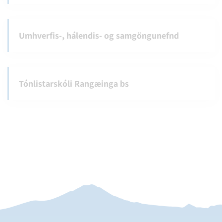
Umhverfis-, hálendis- og samgöngunefnd
Tónlistarskóli Rangæinga bs