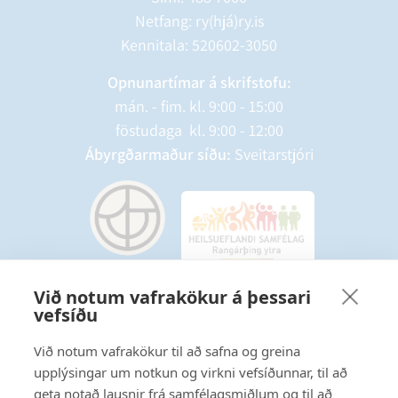
Netfang: ry(hjá)ry.is
Kennitala: 520602-3050
Opnunartímar á skrifstofu:
mán. - fim. kl. 9:00 - 15:00
föstudaga kl. 9:00 - 12:00
Ábyrgðarmaður síðu:
Sveitarstjóri
Við notum vafrakökur á þessari
vefsíðu
Starfsmannavefur
Hafðu samband
Við notum vafrakökur til að safna og greina
upplýsingar um notkun og virkni vefsíðunnar, til að
Ritstjórnarstefna
geta notað lausnir frá samfélagsmiðlum og til að