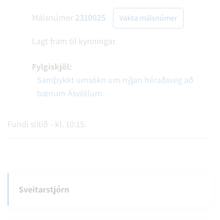
Málsnúmer
2310025
Vakta málsnúmer
Lagt fram til kynningar.
Fylgiskjöl:
Samþykkt umsókn um nýjan héraðsveg að
bænum Ásvöllum
Fundi slitið - kl. 10:15.
Sveitarstjórn