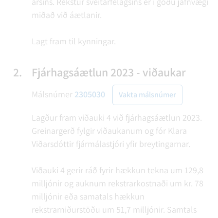
ársins. Rekstur sveitarfélagsins er í góðu jafnvægi
miðað við áætlanir.
Lagt fram til kynningar.
2.
Fjárhagsáætlun 2023 - viðaukar
Málsnúmer
2305030
Vakta málsnúmer
Lagður fram viðauki 4 við fjárhagsáætlun 2023.
Greinargerð fylgir viðaukanum og fór Klara
Viðarsdóttir fjármálastjóri yfir breytingarnar.
Viðauki 4 gerir ráð fyrir hækkun tekna um 129,8
milljónir og auknum rekstrarkostnaði um kr. 78
milljónir eða samatals hækkun
rekstrarniðurstöðu um 51,7 milljónir. Samtals