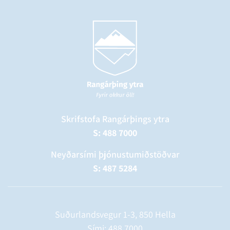
Skrifstofa Rangárþings ytra
S: 488 7000
Neyðarsími þjónustumiðstöðvar
S: 487 5284
Suðurlandsvegur 1-3, 850 Hella
Sími:
488 7000