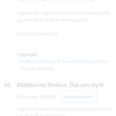
Byggðarráð leggur til að beiðnin verði samþykkt
og kostnaður færist á menningarmál.
Samþykkt samhljóða
Fylgiskjöl:
Beiðni um fjárstyrk til Æskulýðsnefndar kirkna
í Rangárvallasýslu
16.
Klúbburinn Strókur. Ósk um styrk
Málsnúmer
2310029
Vakta málsnúmer
Lögð fram beiðni Styrktarfélags klúbbsins Stróks
um styrk til starfseminnar.