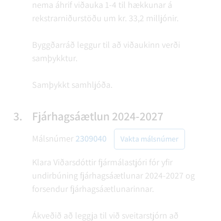
nema áhrif viðauka 1-4 til hækkunar á
rekstrarniðurstöðu um kr. 33,2 milljónir.
Byggðarráð leggur til að viðaukinn verði
samþykktur.
Samþykkt samhljóða.
3.
Fjárhagsáætlun 2024-2027
Málsnúmer
2309040
Vakta málsnúmer
Klara Viðarsdóttir fjármálastjóri fór yfir
undirbúning fjárhagsáætlunar 2024-2027 og
forsendur fjárhagsáætlunarinnar.
Ákveðið að leggja til við sveitarstjórn að