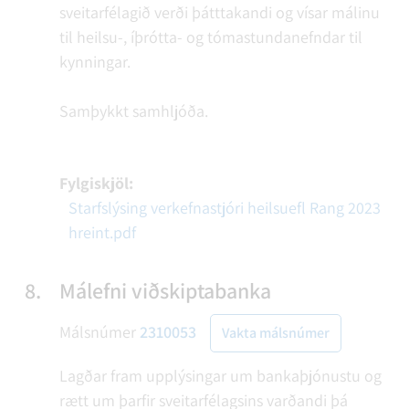
sveitarfélagið verði þátttakandi og vísar málinu
til heilsu-, íþrótta- og tómastundanefndar til
kynningar.
Samþykkt samhljóða.
Fylgiskjöl:
Starfslýsing verkefnastjóri heilsuefl Rang 2023
hreint.pdf
8.
Málefni viðskiptabanka
Málsnúmer
2310053
Vakta málsnúmer
Lagðar fram upplýsingar um bankaþjónustu og
rætt um þarfir sveitarfélagsins varðandi þá