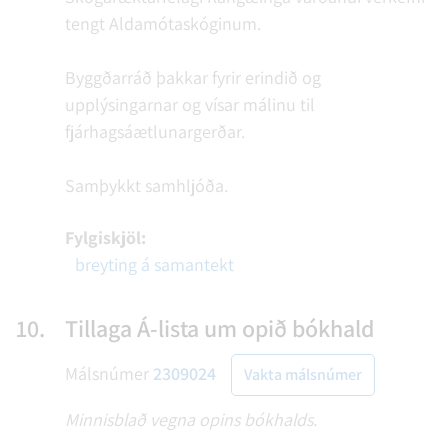
tengt Aldamótaskóginum.
Byggðarráð þakkar fyrir erindið og
upplýsingarnar og vísar málinu til
fjárhagsáætlunargerðar.
Samþykkt samhljóða.
Fylgiskjöl:
breyting á samantekt
10.
Tillaga Á-lista um opið bókhald
Málsnúmer
2309024
Vakta málsnúmer
Minnisblað vegna opins bókhalds.