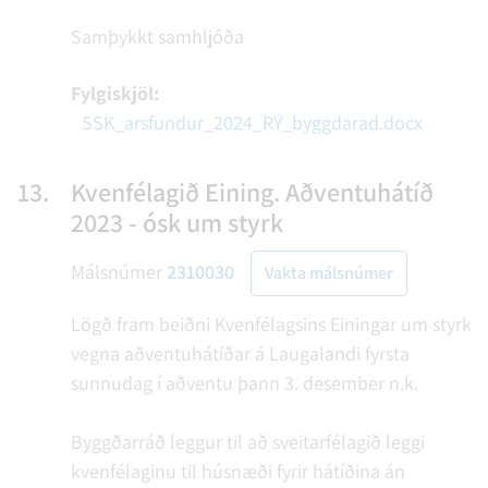
Samþykkt samhljóða
Fylgiskjöl:
SSK_arsfundur_2024_RY_byggdarad.docx
13.
Kvenfélagið Eining. Aðventuhátíð
2023 - ósk um styrk
Málsnúmer
2310030
Vakta málsnúmer
Lögð fram beiðni Kvenfélagsins Einingar um styrk
vegna aðventuhátíðar á Laugalandi fyrsta
sunnudag í aðventu þann 3. desember n.k.
Byggðarráð leggur til að sveitarfélagið leggi
kvenfélaginu til húsnæði fyrir hátíðina án