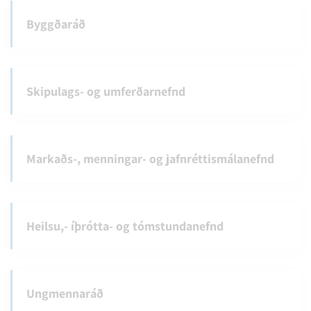
Byggðaráð
Skipulags- og umferðarnefnd
Markaðs-, menningar- og jafnréttismálanefnd
Heilsu,- íþrótta- og tómstundanefnd
Ungmennaráð