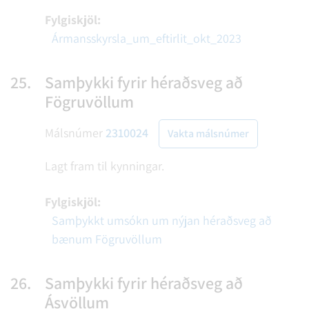
Fylgiskjöl:
Ármansskyrsla_um_eftirlit_okt_2023
25.
Samþykki fyrir héraðsveg að
Fögruvöllum
Málsnúmer
2310024
Vakta málsnúmer
Lagt fram til kynningar.
Fylgiskjöl:
Samþykkt umsókn um nýjan héraðsveg að
bænum Fögruvöllum
26.
Samþykki fyrir héraðsveg að
Ásvöllum