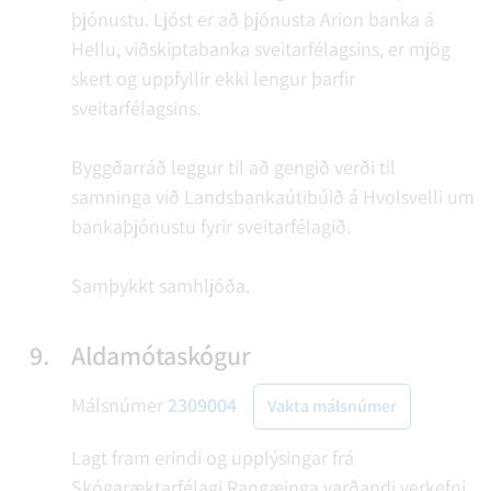
þjónustu. Ljóst er að þjónusta Arion banka á
Hellu, viðskiptabanka sveitarfélagsins, er mjög
skert og uppfyllir ekki lengur þarfir
sveitarfélagsins.
Byggðarráð leggur til að gengið verði til
samninga við Landsbankaútibúið á Hvolsvelli um
bankaþjónustu fyrir sveitarfélagið.
Samþykkt samhljóða.
9.
Aldamótaskógur
Málsnúmer
2309004
Vakta málsnúmer
Lagt fram erindi og upplýsingar frá
Skógaræktarfélagi Rangæinga varðandi verkefni