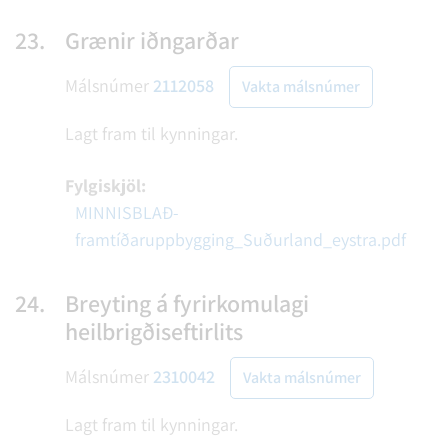
23.
Grænir iðngarðar
Málsnúmer
2112058
Vakta málsnúmer
Lagt fram til kynningar.
Fylgiskjöl:
MINNISBLAÐ-
framtíðaruppbygging_Suðurland_eystra.pdf
24.
Breyting á fyrirkomulagi
heilbrigðiseftirlits
Málsnúmer
2310042
Vakta málsnúmer
Lagt fram til kynningar.