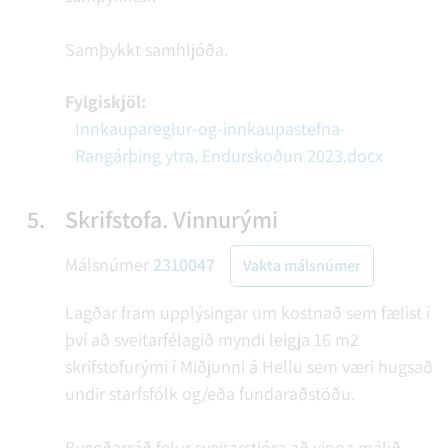
Samþykkt samhljóða.
Fylgiskjöl:
Innkaupareglur-og-innkaupastefna-
Rangárþing ytra. Endurskoðun 2023.docx
5.
Skrifstofa. Vinnurými
Málsnúmer
2310047
Vakta málsnúmer
Lagðar fram upplýsingar um kostnað sem fælist í
því að sveitarfélagið myndi leigja 16 m2
skrifstofurými í Miðjunni á Hellu sem væri hugsað
undir starfsfólk og/eða fundaraðstöðu.
Byggðarráð felur sveitarstjóra að vinna málið