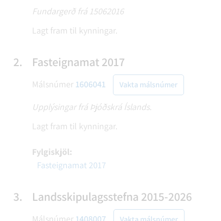
Fundargerð frá 15062016
Lagt fram til kynningar.
2.
Fasteignamat 2017
Málsnúmer
1606041
Vakta málsnúmer
Upplýsingar frá Þjóðskrá Íslands.
Lagt fram til kynningar.
Fylgiskjöl:
Fasteignamat 2017
3.
Landsskipulagsstefna 2015-2026
Málsnúmer
1408007
Vakta málsnúmer