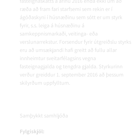
fasteignaskatts á árinu 2016 enda ekki um að
ræða að fram fari starfsemi sem rekin er í
ágóðaskyni í húsnæðinu sem sótt er um styrk
fyrir, s.s. leiga á húsnæðinu á
samkeppnismarkaði, veitinga- eða
verslunarrekstur. Forsendur fyrir útgreiðslu styrks
eru að umsækjandi hafi greitt að fullu allar
innheimtur sveitarfélagsins vegna
fasteignagjalda og tengdra gjalda. Styrkurinn
verður greiddur 1. september 2016 að þessum
skilyrðum uppfylltum.
Samþykkt samhljóða
Fylgiskjöl: