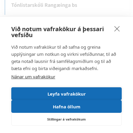
Tónlistarskóli Rangæinga bs
Við notum vafrakökur á þessari
vefsíðu
Við notum vafrakökur til að safna og greina
upplýsingar um notkun og virkni vefsíðunnar, til að
geta notað lausnir frá samfélagsmiðlum og til að
bæta efni og birta viðeigandi markaðsefni.
Nánar um vafrakökur
Leyfa vafrakökur
Hafna öllum
Stillingar á vafrakökum