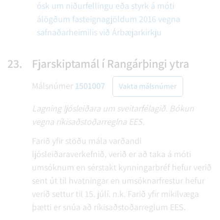
ósk um niðurfellingu eða styrk á móti
álögðum fasteignagjöldum 2016 vegna
safnaðarheimilis við Árbæjarkirkju
23.
Fjarskiptamál í Rangárþingi ytra
Málsnúmer
1501007
Vakta málsnúmer
Lagning ljósleiðara um sveitarfélagið. Bókun
vegna ríkisaðstoðarreglna EES.
Farið yfir stöðu mála varðandi
ljósleiðaraverkefnið, verið er að taka á móti
umsóknum en sérstakt kynningarbréf hefur verið
sent út til hvatningar en umsóknarfrestur hefur
verið settur til 15. júlí. n.k. Farið yfir mikilvæga
þætti er snúa að ríkisaðstoðarreglum EES.