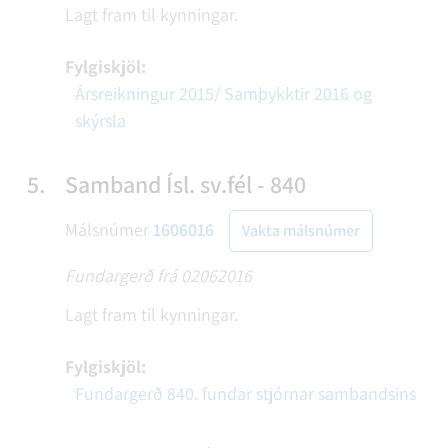
Lagt fram til kynningar.
Fylgiskjöl:
Ársreikningur 2015/ Samþykktir 2016 og
skýrsla
5.
Samband Ísl. sv.fél - 840
Málsnúmer
1606016
Vakta málsnúmer
Fundargerð frá 02062016
Lagt fram til kynningar.
Fylgiskjöl:
Fundargerð 840. fundar stjórnar sambandsins