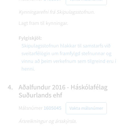
Kynningarefni frá Skipulagsstofnun.
Lagt fram til kynningar.
Fylgiskjöl:
Skipulagsstofnun hlakkar til samstarfs við
sveitarfélögin um framfylgd stefnunnar og
vinnu að þeim verkefnum sem tilgreind eru í
henni.
4.
Aðalfundur 2016 - Háskólafélag
Suðurlands ehf
Málsnúmer
1605045
Vakta málsnúmer
Ársreikningur og ársskýrsla.