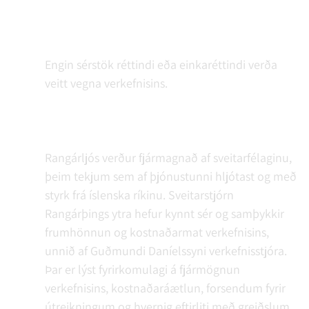
Engin sérstök réttindi eða einkaréttindi verða
veitt vegna verkefnisins.
Rangárljós verður fjármagnað af sveitarfélaginu,
þeim tekjum sem af þjónustunni hljótast og með
styrk frá íslenska ríkinu. Sveitarstjórn
Rangárþings ytra hefur kynnt sér og samþykkir
frumhönnun og kostnaðarmat verkefnisins,
unnið af Guðmundi Daníelssyni verkefnisstjóra.
Þar er lýst fyrirkomulagi á fjármögnun
verkefnisins, kostnaðaráætlun, forsendum fyrir
útreikningum og hvernig eftirliti með greiðslum