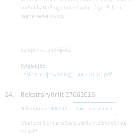
verður háttað og endurskoðun á greiðslum
vegna verkefnisins.
Samþykkt samhljóða.
Fylgiskjöl:
Áskorun_ljosvæðing_15062016 (1).pdf
24.
Rekstraryfirlit 27062016
Málsnúmer
1606033
Vakta málsnúmer
Yfirlit um launagreiðslur, stöðu málaflokka og
lausafé.