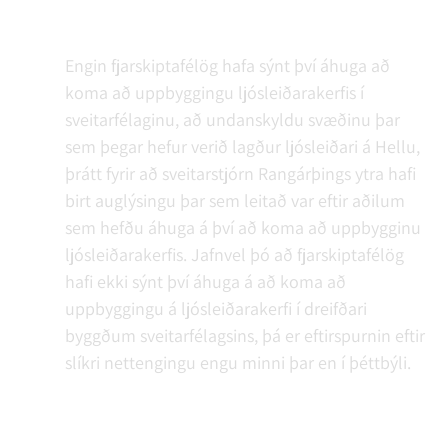
Engin fjarskiptafélög hafa sýnt því áhuga að
koma að uppbyggingu ljósleiðarakerfis í
sveitarfélaginu, að undanskyldu svæðinu þar
sem þegar hefur verið lagður ljósleiðari á Hellu,
þrátt fyrir að sveitarstjórn Rangárþings ytra hafi
birt auglýsingu þar sem leitað var eftir aðilum
sem hefðu áhuga á því að koma að uppbygginu
ljósleiðarakerfis. Jafnvel þó að fjarskiptafélög
hafi ekki sýnt því áhuga á að koma að
uppbyggingu á ljósleiðarakerfi í dreifðari
byggðum sveitarfélagsins, þá er eftirspurnin eftir
slíkri nettengingu engu minni þar en í þéttbýli.