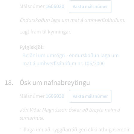
Málsnúmer
1606020
Vakta málsnúmer
Endurskoðun laga um mat á umhverfisáhrifum.
Lagt fram til kynningar.
Fylgiskjöl:
Beiðni um umsögn - endurskoðun laga um
mat á umhverfisáhrifum nr. 106/2000
18.
Ósk um nafnabreytingu
Málsnúmer
1606030
Vakta málsnúmer
Jón Viðar Magnússon óskar að breyta nafni á
sumarhúsi.
Tillaga um að byggðarráð geri ekki athugasemdir