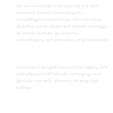
Þar sem sveitarstjórn Rangárþings ytra telur
núverandi ástand á nettengingum í
sveitarfélaginu óásættanlegt hefur hún tekið
ákvörðun um að ráðast í það verkefni að tengja
öll heimili, fyrirtæki og sumarhús í
sveitarfélaginu, sem þess óska, við ljósleiðaranet.
Sveitarstjórn Rangárþings ytra telur aðgang íbúa
sveitarfélagsins að háhraða nettengingu vera
þjónustu sem hefur almenna, efnahagslega
þýðingu.