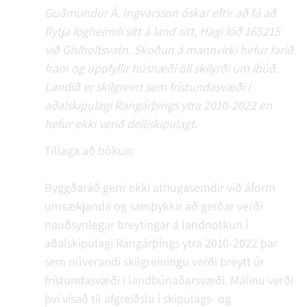
Guðmundur Á. Ingvarsson óskar eftir að fá að
flytja lögheimili sitt á land sitt, Hagi lóð 165215
við Gíslholtsvatn. Skoðun á mannvirki hefur farið
fram og uppfyllir húsnæði öll skilyrði um íbúð.
Landið er skilgreint sem frístundasvæði í
aðalskipulagi Rangárþings ytra 2010-2022 en
hefur ekki verið deiliskipulagt.
Tillaga að bókun:
Byggðaráð gerir ekki athugasemdir við áform
umsækjanda og samþykkir að gerðar verði
nauðsynlegar breytingar á landnotkun í
aðalskipulagi Rangárþings ytra 2010-2022 þar
sem núverandi skilgreiningu verði breytt úr
frístundasvæði í landbúnaðarsvæði. Málinu verði
því vísað til afgreiðslu í skipulags- og