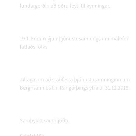
fundargerðin að öðru leyti til kynningar.
19.1. Endurnýjun þjónustusamnings um málefni
fatlaðs fólks.
Tillaga um að staðfesta þjónustusamninginn um
Bergrisann bs f.h. Rangárþings ytra til 31.12.2018.
Samþykkt samhljóða.