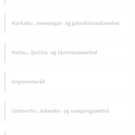
Markaðs-, menningar- og jafnréttismálanefnd
Heilsu,- íþrótta- og tómstundanefnd
Ungmennaráð
Umhverfis-, hálendis- og samgöngunefnd