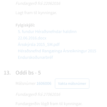
Fundargerð frá 22062016
Lagt fram til kynningar.
Fylgiskjöl:
5. fundur Héraðsnefndar haldinn
22.06.2016.docx
Ársskýrsla 2015_SM.pdf
Héraðsnefnd Rangæinga Ársreikningur 2015
Endurskoðunarbréf
13.
Oddi bs - 5
Málsnúmer
1606006
Vakta málsnúmer
Fundargerð frá 27062016
Fundargerðin lögð fram til kynningar.