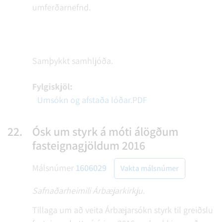
umferðarnefnd.
Samþykkt samhljóða.
Fylgiskjöl:
Umsókn og afstaða lóðar.PDF
22.
Ósk um styrk á móti álögðum
fasteignagjöldum 2016
Málsnúmer
1606029
Vakta málsnúmer
Safnaðarheimili Árbæjarkirkju.
Tillaga um að veita Árbæjarsókn styrk til greiðslu