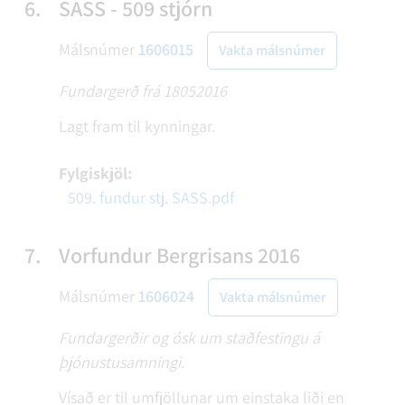
6.
SASS - 509 stjórn
Málsnúmer
1606015
Vakta málsnúmer
Fundargerð frá 18052016
Lagt fram til kynningar.
Fylgiskjöl:
509. fundur stj. SASS.pdf
7.
Vorfundur Bergrisans 2016
Málsnúmer
1606024
Vakta málsnúmer
Fundargerðir og ósk um staðfestingu á
þjónustusamningi.
Vísað er til umfjöllunar um einstaka liði en