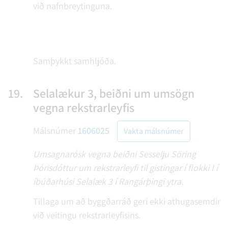
við nafnbreytinguna.
Samþykkt samhljóða.
19.
Selalækur 3, beiðni um umsögn
vegna rekstrarleyfis
Málsnúmer
1606025
Vakta málsnúmer
Umsagnarósk vegna beiðni Sesselju Söring
Þórisdóttur um rekstrarleyfi til gistingar í flokki I í
íbúðarhúsi Selalæk 3 í Rangárþingi ytra.
Tillaga um að byggðarráð geri ekki athugasemdir
við veitingu rekstrarleyfisins.