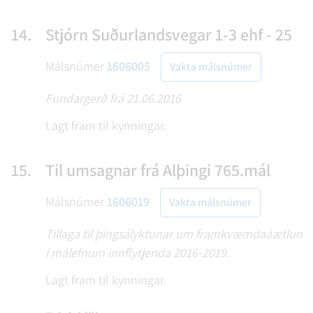
14.
Stjórn Suðurlandsvegar 1-3 ehf - 25
Málsnúmer
1606005
Vakta málsnúmer
Fundargerð frá 21.06.2016
Lagt fram til kynningar.
15.
Til umsagnar frá Alþingi 765.mál
Málsnúmer
1606019
Vakta málsnúmer
Tillaga til þingsályktunar um framkvæmdaáætlun
í málefnum innflytjenda 2016-2019.
Lagt fram til kynningar.