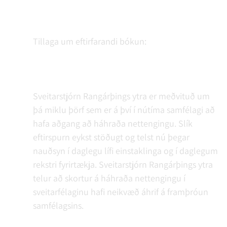
Tillaga um eftirfarandi bókun:
Sveitarstjórn Rangárþings ytra er meðvituð um
þá miklu þörf sem er á því í nútíma samfélagi að
hafa aðgang að háhraða nettengingu. Slík
eftirspurn eykst stöðugt og telst nú þegar
nauðsyn í daglegu lífi einstaklinga og í daglegum
rekstri fyrirtækja. Sveitarstjórn Rangárþings ytra
telur að skortur á háhraða nettengingu í
sveitarfélaginu hafi neikvæð áhrif á framþróun
samfélagsins.