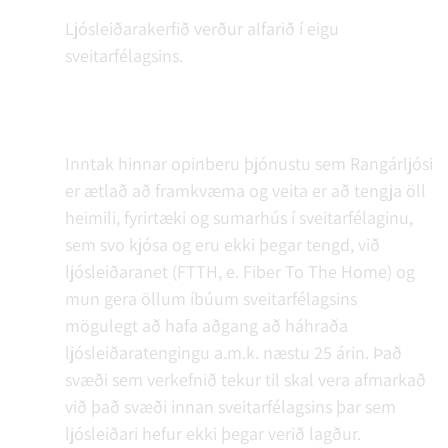
Ljósleiðarakerfið verður alfarið í eigu
sveitarfélagsins.
Inntak hinnar opinberu þjónustu sem Rangárljósi
er ætlað að framkvæma og veita er að tengja öll
heimili, fyrirtæki og sumarhús í sveitarfélaginu,
sem svo kjósa og eru ekki þegar tengd, við
ljósleiðaranet (FTTH, e. Fiber To The Home) og
mun gera öllum íbúum sveitarfélagsins
mögulegt að hafa aðgang að háhraða
ljósleiðaratengingu a.m.k. næstu 25 árin. Það
svæði sem verkefnið tekur til skal vera afmarkað
við það svæði innan sveitarfélagsins þar sem
ljósleiðari hefur ekki þegar verið lagður.