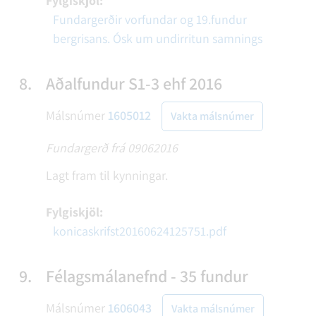
Fylgiskjöl:
Fundargerðir vorfundar og 19.fundur
bergrisans. Ósk um undirritun samnings
8.
Aðalfundur S1-3 ehf 2016
Málsnúmer
1605012
Vakta málsnúmer
Fundargerð frá 09062016
Lagt fram til kynningar.
Fylgiskjöl:
konicaskrifst20160624125751.pdf
9.
Félagsmálanefnd - 35 fundur
Málsnúmer
1606043
Vakta málsnúmer