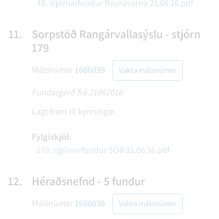
48. stjórnarfundur Brunavarna 21.06.16.pdf
11.
Sorpstöð Rangárvallasýslu - stjórn
179
Málsnúmer
1606039
Vakta málsnúmer
Fundargerð frá 21062016
Lagt fram til kynningar.
Fylgiskjöl:
179. stjórnarfundur SOR 21.06.16.pdf
12.
Héraðsnefnd - 5 fundur
Málsnúmer
1606036
Vakta málsnúmer