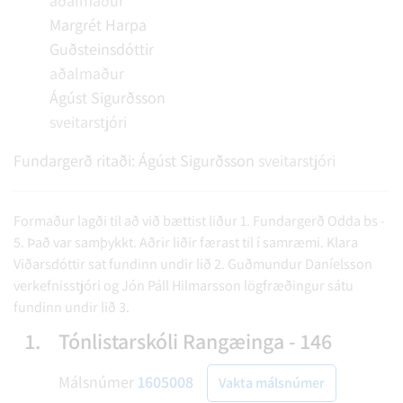
aðalmaður
Margrét Harpa
Guðsteinsdóttir
aðalmaður
Ágúst Sigurðsson
sveitarstjóri
Fundargerð ritaði:
Ágúst Sigurðsson
sveitarstjóri
Formaður lagði til að við bættist liður 1. Fundargerð Odda bs -
5. Það var samþykkt. Aðrir liðir færast til í samræmi. Klara
Viðarsdóttir sat fundinn undir lið 2. Guðmundur Daníelsson
verkefnisstjóri og Jón Páll Hilmarsson lögfræðingur sátu
fundinn undir lið 3.
1.
Tónlistarskóli Rangæinga - 146
Málsnúmer
1605008
Vakta málsnúmer