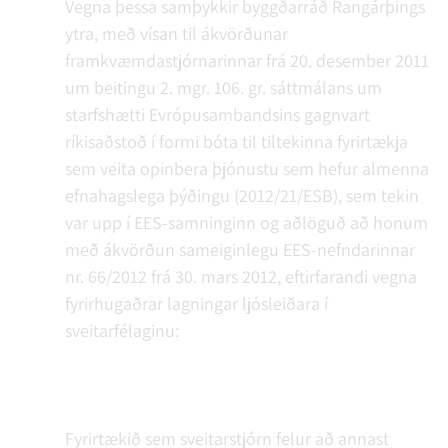
Vegna þessa samþykkir byggðarráð Rangárþings
ytra, með vísan til ákvörðunar
framkvæmdastjórnarinnar frá 20. desember 2011
um beitingu 2. mgr. 106. gr. sáttmálans um
starfshætti Evrópusambandsins gagnvart
ríkisaðstoð í formi bóta til tiltekinna fyrirtækja
sem veita opinbera þjónustu sem hefur almenna
efnahagslega þýðingu (2012/21/ESB), sem tekin
var upp í EES-samninginn og aðlöguð að honum
með ákvörðun sameiginlegu EES-nefndarinnar
nr. 66/2012 frá 30. mars 2012, eftirfarandi vegna
fyrirhugaðrar lagningar ljósleiðara í
sveitarfélaginu:
Fyrirtækið sem sveitarstjórn felur að annast