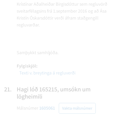
Krístínar Aðalheiðar Birgisdóttur sem regluvörð
sveitarfélagsins frá 1.september 2016 og að Ása
Kristín Óskarsdóttir verði áfram staðgengill
regluvarðar.
Samþykkt samhljóða.
Fylgiskjöl:
Texti v. breytinga á regluverði
21.
Hagi lóð 165215, umsókn um
lögheimili
Málsnúmer
1605061
Vakta málsnúmer