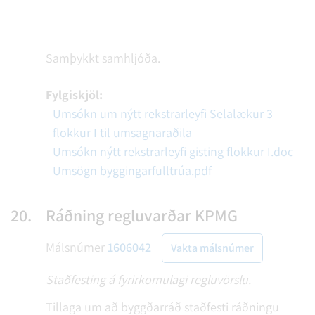
Samþykkt samhljóða.
Fylgiskjöl:
Umsókn um nýtt rekstrarleyfi Selalækur 3
flokkur I til umsagnaraðila
Umsókn nýtt rekstrarleyfi gisting flokkur I.doc
Umsögn byggingarfulltrúa.pdf
20.
Ráðning regluvarðar KPMG
Málsnúmer
1606042
Vakta málsnúmer
Staðfesting á fyrirkomulagi regluvörslu.
Tillaga um að byggðarráð staðfesti ráðningu