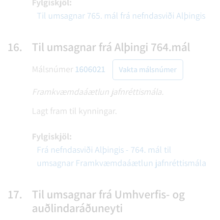
Fylgiskjöl:
Til umsagnar 765. mál frá nefndasviði Alþingis
16.
Til umsagnar frá Alþingi 764.mál
Málsnúmer
1606021
Vakta málsnúmer
Framkvæmdaáætlun jafnréttismála.
Lagt fram til kynningar.
Fylgiskjöl:
Frá nefndasviði Alþingis - 764. mál til
umsagnar Framkvæmdaáætlun jafnréttismála
17.
Til umsagnar frá Umhverfis- og
auðlindaráðuneyti