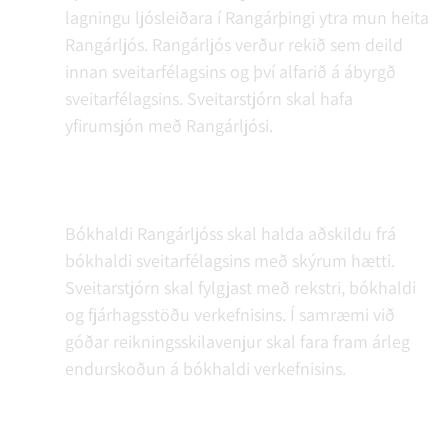
lagningu ljósleiðara í Rangárþingi ytra mun heita
Rangárljós. Rangárljós verður rekið sem deild
innan sveitarfélagsins og því alfarið á ábyrgð
sveitarfélagsins. Sveitarstjórn skal hafa
yfirumsjón með Rangárljósi.
Bókhaldi Rangárljóss skal halda aðskildu frá
bókhaldi sveitarfélagsins með skýrum hætti.
Sveitarstjórn skal fylgjast með rekstri, bókhaldi
og fjárhagsstöðu verkefnisins. Í samræmi við
góðar reikningsskilavenjur skal fara fram árleg
endurskoðun á bókhaldi verkefnisins.