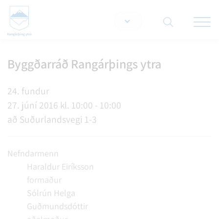
Opna/lo
snjallt
Byggðarráð Rangárþings ytra
Leita á vef
24. fundur
27. júní 2016 kl. 10:00 - 10:00
að Suðurlandsvegi 1-3
Nefndarmenn
Haraldur Eiríksson
formaður
Sólrún Helga
Guðmundsdóttir