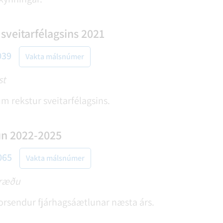
t sveitarfélagsins 2021
039
Vakta málsnúmer
st
um rekstur sveitarfélagsins.
un 2022-2025
065
Vakta málsnúmer
mræðu
forsendur fjárhagsáætlunar næsta árs.