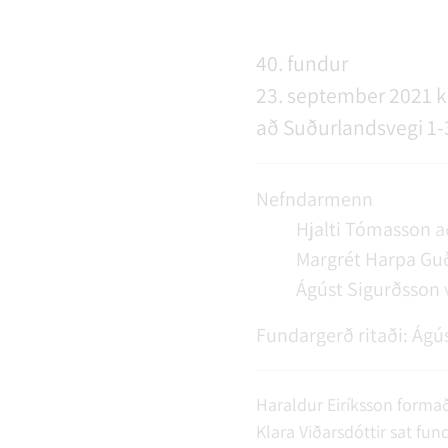
NÝIR ÍBÚAR
FERÐAÞJÓNUSTA
SAMSTARFSVERKEFNI
ÞJÓNUSTUMIÐSTÖÐ
FÉL
VER
VEI
40. fundur
23. september 2021 kl
MENNING
STARFSFÓLK RANGÁRÞINGS YTRA
að Suðurlandsvegi 1-
Nefndarmenn
Hjalti Tómasson
a
Margrét Harpa Guð
Ágúst Sigurðsson
Fundargerð ritaði:
Ágús
Haraldur Eiríksson formað
Klara Viðarsdóttir sat fun