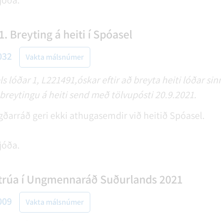
jóða.
1. Breyting á heiti í Spóasel
032
Vakta málsnúmer
s lóðar 1, L221491,óskar eftir að breyta heiti lóðar sinn
breytingu á heiti send með tölvupósti 20.9.2021.
ggðarráð geri ekki athugasemdir við heitið Spóasel.
jóða.
lltrúa í Ungmennaráð Suðurlands 2021
009
Vakta málsnúmer