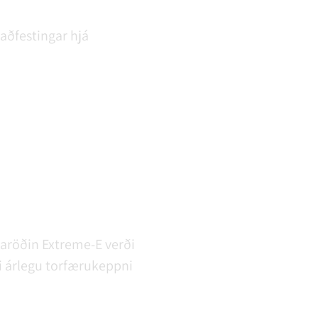
aðfestingar hjá
ótaröðin Extreme-E verði
ni árlegu torfærukeppni