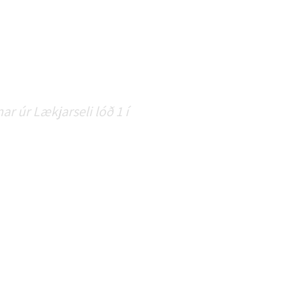
ar úr Lækjarseli lóð 1 í