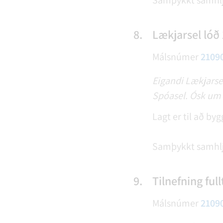
Samþykkt samhl
8.
Lækjarsel lóð 
Málsnúmer
2109
Eigandi Lækjarsel
Spóasel. Ósk um 
Lagt er til að by
Samþykkt samhl
9.
Tilnefning fu
Málsnúmer
2109