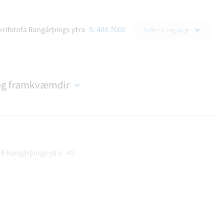
▼
krifstofa Rangárþings ytra
S: 488 7000
Select Language
og framkvæmdir
ð Rangárþings ytra - 40.
DRAÐA
R
NDIR
KORTASJÁ
BÚKOLLA
EYÐUBLÖÐ OG UMSÓKNIR
B-HLUTA FYRIRTÆKI