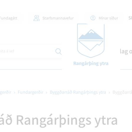
S
Fundagátt
Starfsmannavefur
Mínar síður
Mannlíf
Stjórnsýsla
Skipulag 
ita á vef
gerðir
Fundargerðir
Byggðarráð Rangárþings ytra
Byggðarrá
ILI OG FJÖLSKYLDUR
DLAUGAR OG ÍÞRÓTTAHÚS
GINGAMÁL
FJÁRMÁL OG SKÝRSLUR
60+ OG ÞJÓNUSTA VIÐ AL
EYÐUBLÖÐ OG UMSÓKNI
ÍÞRÓTTIR OG TÓMSTU
BYGGÐASAMLÖG
áð Rangárþings ytra