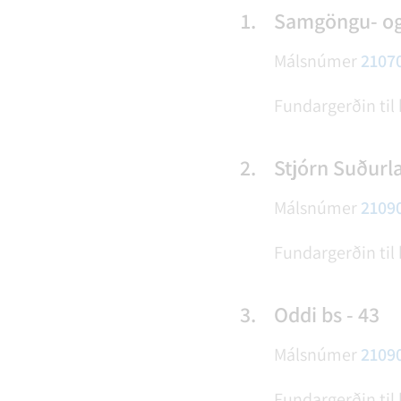
1.
Samgöngu- og 
Málsnúmer
2107
Fundargerðin til
2.
Stjórn Suðurla
Málsnúmer
2109
Fundargerðin til
3.
Oddi bs - 43
Málsnúmer
2109
Fundargerðin til