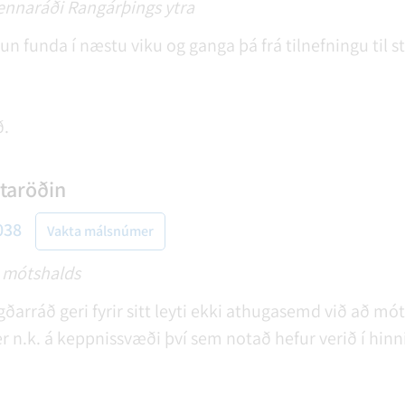
ennaráði Rangárþings ytra
funda í næstu viku og ganga þá frá tilnefningu til st
ð.
taröðin
038
Vakta málsnúmer
il mótshalds
ggðarráð geri fyrir sitt leyti ekki athugasemd við að m
r n.k. á keppnissvæði því sem notað hefur verið í hin