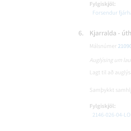
Fylgiskjöl:
Forsendur fjár
6.
Kjarralda - út
Málsnúmer
2109
Auglýsing um laus
Lagt til að auglýs
Samþykkt samhl
Fylgiskjöl:
2146-026-04-LOD