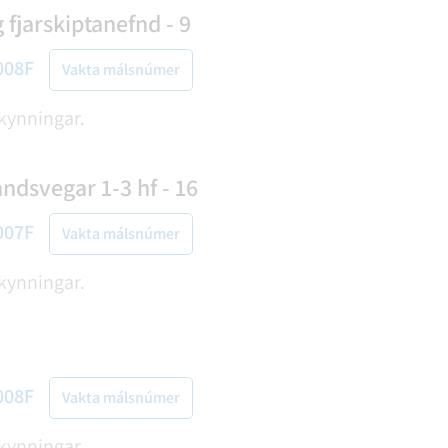
fjarskiptanefnd - 9
008F
Vakta málsnúmer
 kynningar.
ndsvegar 1-3 hf - 16
007F
Vakta málsnúmer
 kynningar.
008F
Vakta málsnúmer
 kynningar.