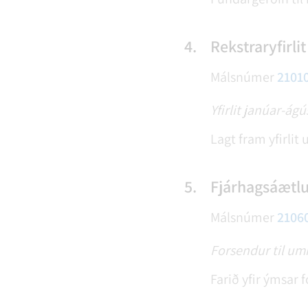
4.
Rekstraryfirli
Málsnúmer
2101
Yfirlit janúar-ágú
Lagt fram yfirlit 
5.
Fjárhagsáætl
Málsnúmer
2106
Forsendur til u
Farið yfir ýmsar 