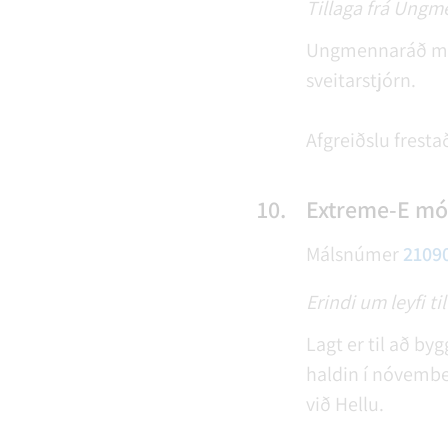
Tillaga frá Ungm
Ungmennaráð mun 
sveitarstjórn.
Afgreiðslu fresta
10.
Extreme-E mó
Málsnúmer
2109
Erindi um leyfi t
Lagt er til að by
haldin í nóvembe
við Hellu.