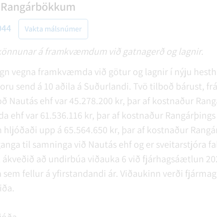
 Rangárbökkum
044
Vakta málsnúmer
könnunar á framkvæmdum við gatnagerð og lagnir.
 vegna framkvæmda við götur og lagnir í nýju hesth
u send á 10 aðila á Suðurlandi. Tvö tilboð bárust, fr
oð Nautás ehf var 45.278.200 kr, þar af kostnaður Rang
da ehf var 61.536.116 kr, þar af kostnaður Rangárþings 
hljóðaði upp á 65.564.650 kr, þar af kostnaður Rangár
 ganga til samninga við Nautás ehf og er sveitarstjóra f
 ákveðið að undirbúa viðauka 6 við fjárhagsáætlun 202
m fellur á yfirstandandi ár. Viðaukinn verði fjármag
iða.