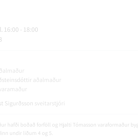
AGSÞJÓNUSTA
SLUN OG ÞJÓNUSTA
TUR
FUNDAGERÐIR
LAUS STÖRF
SORPHIRÐA
ÚTIVIST OG HEILSA
FUNDARSALIR
. 16:00 - 18:00
3
ðalmaður
steinsdóttir
aðalmaður
varamaður
t Sigurðsson
sveitarstjóri
ur hafði boðað forföll og Hjalti Tómasson varaformaður bygg
dinn undir liðum 4 og 5.