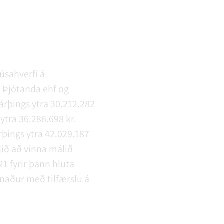
úsahverfi á
á Þjótanda ehf og
árþings ytra 30.212.282
ytra 36.286.698 kr.
þings ytra 42.029.187
alið að vinna málið
1 fyrir þann hluta
naður með tilfærslu á