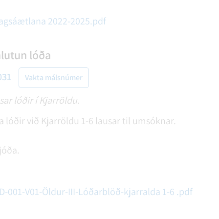
hagsáætlana 2022-2025.pdf
hlutun lóða
031
Vakta málsnúmer
ar lóðir í Kjarröldu.
a lóðir við Kjarröldu 1-6 lausar til umsóknar.
jóða.
-001-V01-Öldur-III-Lóðarblöð-kjarralda 1-6 .pdf