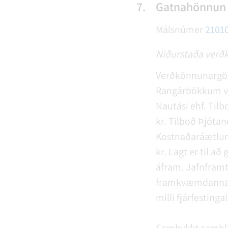
7.
Gatnahönnun
Málsnúmer
2101
Niðurstaða verð
Verðkönnunargögn
Rangárbökkum vor
Nautási ehf. Tilb
kr. Tilboð Þjótan
Kostnaðaráætlun 
kr. Lagt er til að
áfram. Jafnframt
framkvæmdanna se
milli fjárfestingal