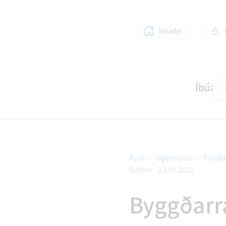
Íbúadyr
Íbúar
Le
Ry.is
Stjórnsýsla
Funda
fundur - 23.09.2021
SKÓLAR OG BÖRN
LÍFIÐ Í RANGÁRÞINGI YTRA
STJÓRNKERFI
SKIPULAGSMÁL
HEIM
SUN
BYG
Byggðarr