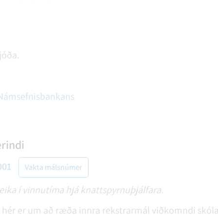
jóða.
l Námsefnisbankans
erindi
001
Vakta málsnúmer
eika í vinnutíma hjá knattspyrnuþjálfara.
m hér er um að ræða innra rekstrarmál viðkomndi skóla