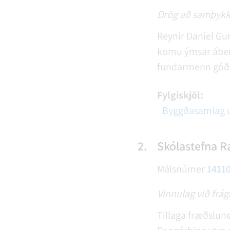
Drög að samþykkt
Reynir Daníel Gu
komu ýmsar ábend
fundarmenn góða
Fylgiskjöl:
Byggðasamlag u
2.
Skólastefna R
Málsnúmer
1411
Vinnulag við frá
Tillaga fræðslune