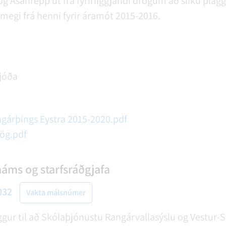
og Ásahrepp út frá fyrirliggjandi drögum að slíku pl
megi frá henni fyrir áramót 2015-2016.
jóða
gárþings Eystra 2015-2020.pdf
rög.pdf
áms og starfsráðgjafa
032
Vakta málsnúmer
ur til að Skólaþjónustu Rangárvallasýslu og Vestur-Sk