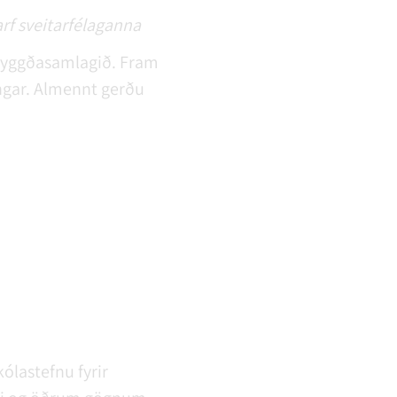
rf sveitarfélaganna
 byggðasamlagið. Fram
ngar. Almennt gerðu
ólastefnu fyrir