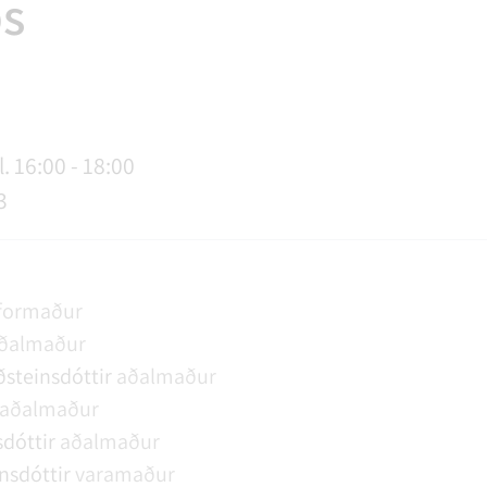
s
AGSÞJÓNUSTA
SLUN OG ÞJÓNUSTA
TUR
FUNDAGERÐIR
LAUS STÖRF
SORPHIRÐA
ÚTIVIST OG HEILSA
FUNDARSALIR
. 16:00 - 18:00
3
formaður
ðalmaður
steinsdóttir
aðalmaður
aðalmaður
dóttir
aðalmaður
nsdóttir
varamaður