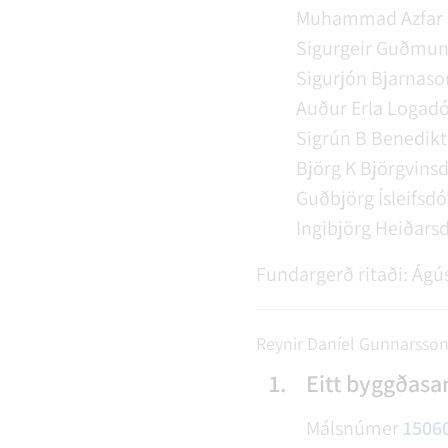
Muhammad Azfar 
Sigurgeir Guðmu
Sigurjón Bjarnaso
Auður Erla Logadó
Sigrún B Benedikt
Björg K Björgvinsd
Guðbjörg Ísleifsdó
Ingibjörg Heiðarsd
Fundargerð ritaði:
Ágús
Reynir Daníel Gunnarsson 
1.
Eitt byggðas
Málsnúmer
1506