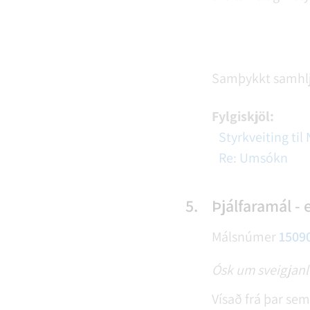
Samþykkt samhl
Fylgiskjöl:
Styrkveiting ti
Re: Umsókn
5.
Þjálfaramál - 
Málsnúmer
1509
Ósk um sveigjanl
Vísað frá þar se