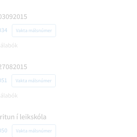
03092015
034
Vakta málsnúmer
málabók
27082015
051
Vakta málsnúmer
málabók
itun í leikskóla
050
Vakta málsnúmer