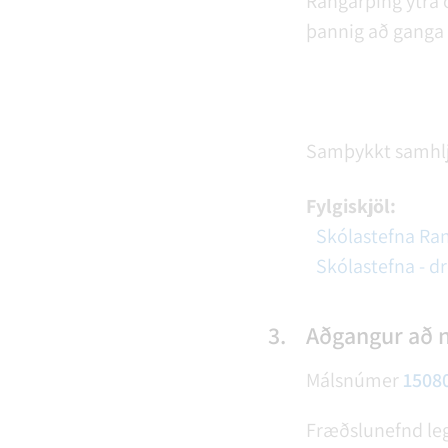
Rangárþing ytra 
þannig að ganga 
Samþykkt samhl
Fylgiskjöl:
Skólastefna Ran
Skólastefna - d
3.
Aðgangur að n
Málsnúmer
1508
Fræðslunefnd legg