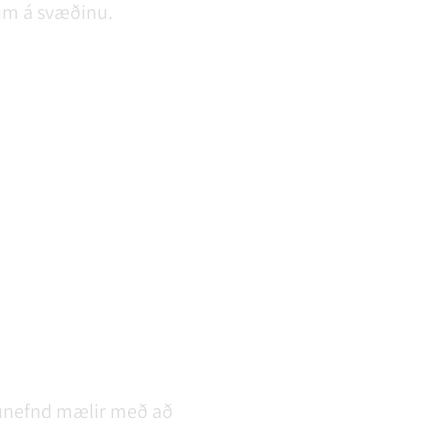
num á svæðinu.
slunefnd mælir með að