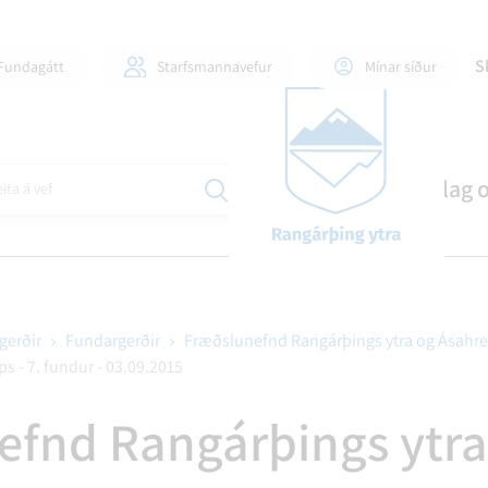
S
Fundagátt
Starfsmannavefur
Mínar síður
Mannlíf
Stjórnsýsla
Skipulag 
ita á vef
gerðir
Fundargerðir
Fræðslunefnd Rangárþings ytra og Ásahr
s - 7. fundur - 03.09.2015
ILI OG FJÖLSKYLDUR
DLAUGAR OG ÍÞRÓTTAHÚS
GINGAMÁL
FJÁRMÁL OG SKÝRSLUR
60+ OG ÞJÓNUSTA VIÐ AL
EYÐUBLÖÐ OG UMSÓKNI
ÍÞRÓTTIR OG TÓMSTU
BYGGÐASAMLÖG
efnd Rangárþings ytra