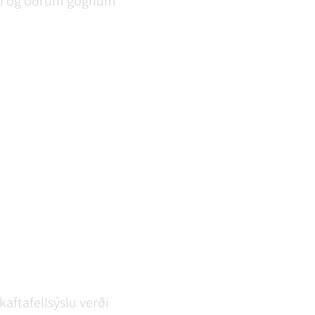
aggi og öðrum gögnum
aftafellsýslu verði