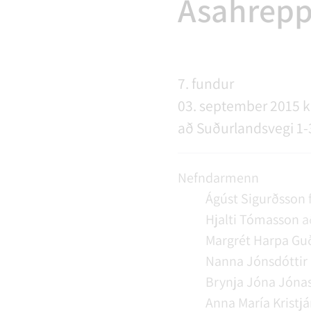
Ásahrepp
NÝIR ÍBÚAR
FERÐAÞJÓNUSTA
SAMSTARFSVERKEFNI
ÞJÓNUSTUMIÐSTÖÐ
FÉL
VER
VEI
MENNING
STARFSFÓLK RANGÁRÞINGS YTRA
7. fundur
03. september 2015 kl
að Suðurlandsvegi 1-
Nefndarmenn
Ágúst Sigurðsson
Hjalti Tómasson
a
Margrét Harpa Guð
Nanna Jónsdóttir
Brynja Jóna Jónas
Anna María Kristjá