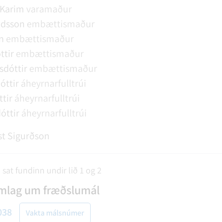
Karim
varamaður
ndsson
embættismaður
n
embættismaður
ttir
embættismaður
sdóttir
embættismaður
óttir
áheyrnarfulltrúi
ttir
áheyrnarfulltrúi
óttir
áheyrnarfulltrúi
t Sigurðson
sat fundinn undir lið 1 og 2
amlag um fræðslumál
038
Vakta málsnúmer