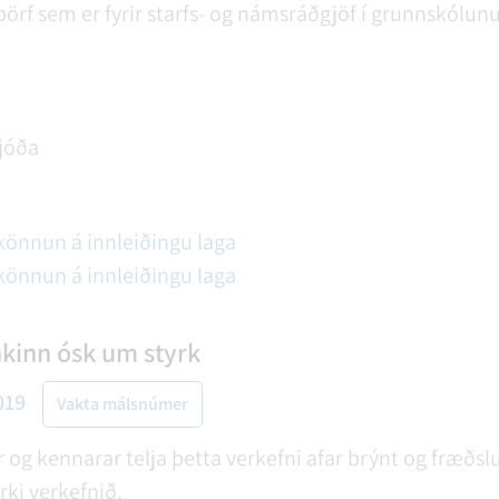
 þörf sem er fyrir starfs- og námsráðgjöf í grunnskólu
jóða
 könnun á innleiðingu laga
 könnun á innleiðingu laga
kinn ósk um styrk
019
Vakta málsnúmer
 og kennarar telja þetta verkefni afar brýnt og fræð
rki verkefnið.