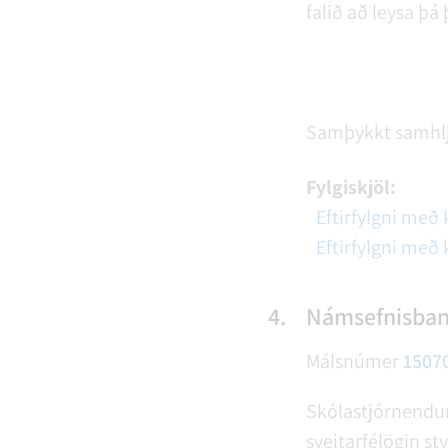
falið að leysa þá
Samþykkt samhl
Fylgiskjöl:
Eftirfylgni með
Eftirfylgni með
4.
Námsefnisban
Málsnúmer
1507
Skólastjórnendur
sveitarfélögin sty