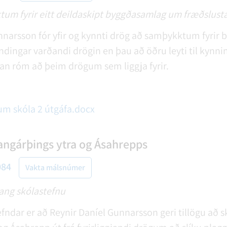
um fyrir eitt deildaskipt byggðasamlag um fræðslusta
nnarsson fór yfir og kynnti drög að samþykktum fyrir
ingar varðandi drögin en þau að öðru leyti til kynni
n róm að þeim drögum sem liggja fyrir.
m skóla 2 útgáfa.docx
angárþings ytra og Ásahrepps
084
Vakta málsnúmer
gang skólastefnu
fndar er að Reynir Daníel Gunnarsson geri tillögu að sk