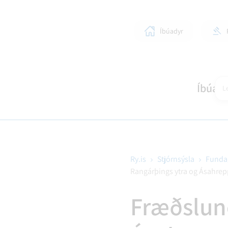
Íbúadyr
Íbúar
Le
Ry.is
Stjórnsýsla
Funda
Rangárþings ytra og Ásahrepp
SKÓLAR OG BÖRN
LÍFIÐ Í RANGÁRÞINGI YTRA
STJÓRNKERFI
SKIPULAGSMÁL
HEIM
SUN
BYG
Fræðslun