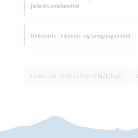
jafnréttismálanefnd
Umhverfis-, hálendis- og samgöngunefnd
Fannst þér efnið á síðunni hjálplegt?