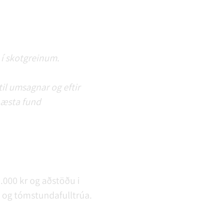
i í skotgreinum.
til umsagnar og eftir
 næsta fund
.000 kr og aðstöðu i
a og tómstundafulltrúa.