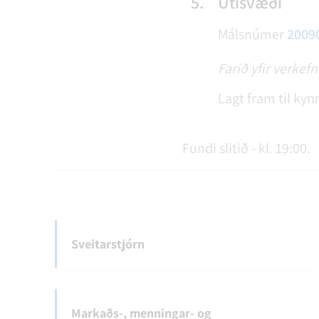
5.
Útisvæði
Málsnúmer
2009
Farið yfir verke
Lagt fram til kyn
Fundi slitið - kl. 19:00.
Sveitarstjórn
Markaðs-, menningar- og