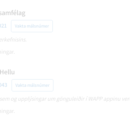
 samfélag
021
Vakta málsnúmer
erkefnisins.
ningar.
Hellu
043
Vakta málsnúmer
sem og upplýsingar um gönguleiðir í WAPP appinu verða
ningar.