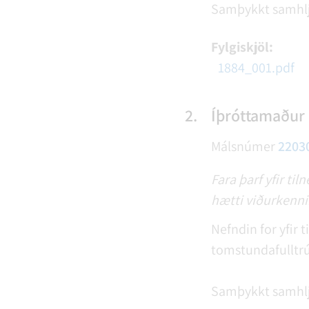
Samþykkt samhl
Fylgiskjöl:
1884_001.pdf
2.
Íþróttamaður 
Málsnúmer
2203
Fara þarf yfir ti
hætti viðurkennin
Nefndin for yfir 
tomstundafulltrú
Samþykkt samhl