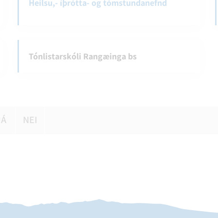
Heilsu,- íþrótta- og tómstundanefnd
Tónlistarskóli Rangæinga bs
JÁ
NEI