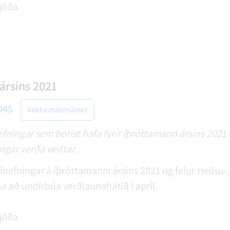
jóða.
ársins 2021
045
Vakta málsnúmer
lnefningar sem borist hafa fyrir íþróttamann ársins 20
gar verða veittar.
tilnefningar á íþróttamanni ársins 2021 og felur Heilsu-
a að undirbúa verðlaunahátið í apríl.
jóða.