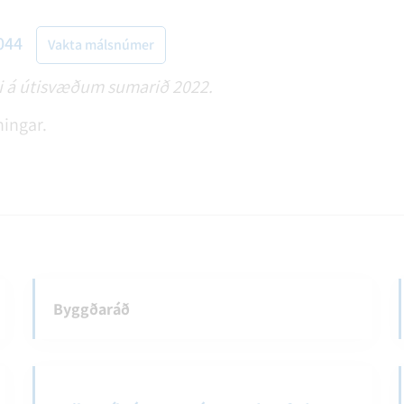
044
Vakta málsnúmer
fni á útisvæðum sumarið 2022.
ningar.
Byggðaráð