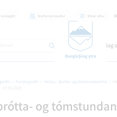
S
Fundagátt
Starfsmannavefur
Mínar síður
Mannlíf
Stjórnsýsla
Skipulag 
ita á vef
gerðir
Fundargerðir
Heilsu,- íþrótta- og tómstundanefnd
He
- 17.03.2022
ILI OG FJÖLSKYLDUR
DLAUGAR OG ÍÞRÓTTAHÚS
GINGAMÁL
FJÁRMÁL OG SKÝRSLUR
60+ OG ÞJÓNUSTA VIÐ AL
EYÐUBLÖÐ OG UMSÓKNI
ÍÞRÓTTIR OG TÓMSTU
BYGGÐASAMLÖG
íþrótta- og tómstunda