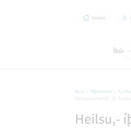
Íbúadyr
Íbúar
Le
Ry.is
Stjórnsýsla
Funda
tómstundanefnd - 18. fundur 
SKÓLAR OG BÖRN
LÍFIÐ Í RANGÁRÞINGI YTRA
STJÓRNKERFI
SKIPULAGSMÁL
HEIM
SUN
BYG
Heilsu,- 