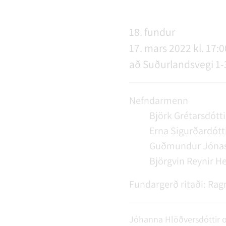
NÝIR ÍBÚAR
FERÐAÞJÓNUSTA
SAMSTARFSVERKEFNI
ÞJÓNUSTUMIÐSTÖÐ
FÉL
VER
VEI
18. fundur
17. mars 2022 kl. 17:0
MENNING
STARFSFÓLK RANGÁRÞINGS YTRA
að Suðurlandsvegi 1-
Nefndarmenn
Björk Grétarsdótti
Erna Sigurðardótt
Guðmundur Jóna
Björgvin Reynir H
Fundargerð ritaði:
Rag
Jóhanna Hlöðversdóttir og