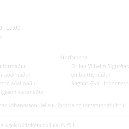
AGSÞJÓNUSTA
SLUN OG ÞJÓNUSTA
TUR
FUNDAGERÐIR
LAUS STÖRF
SORPHIRÐA
ÚTIVIST OG HEILSA
FUNDARSALIR
0 - 19:00
3
Starfsmenn
r
formaður
Eiríkur Vilhelm Sigurða
ir
aðalmaður
embættismaður
sson
aðalmaður
Ragnar Ævar Jóhannss
elgason
varamaður
nar Jóhannsson
Heilsu-, íþrótta og tómstundafulltrúi
 Sigdís Oddsdóttir boðuðu forföll.