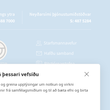
ngs ytra
Neyðarsími þjónustumiðstöðvar
488 7000
S: 487 5284
Starfsmannavefur
Hafðu samband
Ritstjórnarstefna
 þessari vefsíðu
Fylgstu með á Facebook
a og greina upplýsingar um notkun og virkni
snir frá samfélagsmiðlum og til að bæta efni og birta