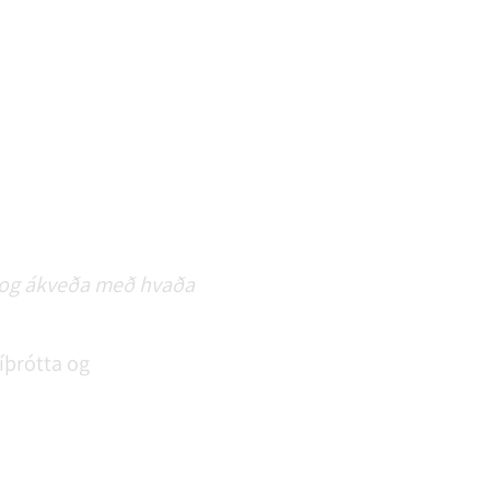
21 og ákveða með hvaða
,íþrótta og