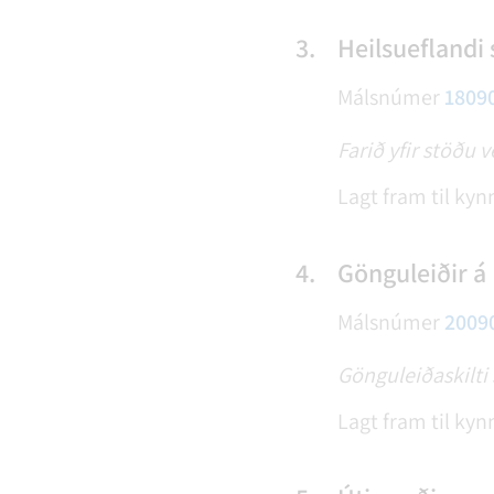
3.
Heilsueflandi
Málsnúmer
1809
Farið yfir stöðu v
Lagt fram til kyn
4.
Gönguleiðir á 
Málsnúmer
2009
Gönguleiðaskilti 
Lagt fram til kyn