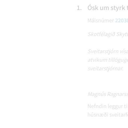
1.
Ósk um styrk t
Málsnúmer
2203
Skotfélagið Skytt
Sveitarstjórn vís
atvikum tillöguge
sveitarstjórnar.
Magnús Ragnarsson
Nefndin leggur ti
húsnæði sveitarfé