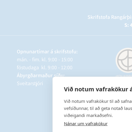
Skrifstofa Rangárþi
S: 
Opnunartímar á skrifstofu:
mán. - fim. kl. 9:00 - 15:00
föstudaga kl. 9:00 - 12:00
Ábyrgðarmaður síðu:
Sveitarstjóri
Við notum vafrakökur á
Við notum vafrakökur til að safn
vefsíðunnar, til að geta notað lau
viðeigandi markaðsefni.
Nánar um vafrakökur