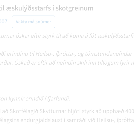
il æskulýðsstarfs í skotgreinum
007
Vakta málsnúmer
urnar óskar eftir styrk til að koma á fót æskulýðsstarf
aði erindinu til Heilsu-, íþrótta-, og tómstundanefndar 
rðar. Óskað er eftir að nefndin skili inn tillögum fyrir
 kynnir erindið í fjarfundi.
l að Skotfélagið Skytturnar hljóti styrk að upphæð 400
lagsins endurgjaldslaust í samráði við Heilsu-, íþrótt