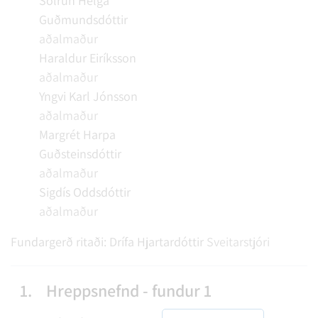
Sólrún Helga
Guðmundsdóttir
aðalmaður
Haraldur Eiríksson
aðalmaður
Yngvi Karl Jónsson
aðalmaður
Margrét Harpa
Guðsteinsdóttir
aðalmaður
Sigdís Oddsdóttir
aðalmaður
Fundargerð ritaði:
Drífa Hjartardóttir
Sveitarstjóri
1.
Hreppsnefnd - fundur 1