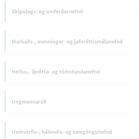
Skipulags- og umferðarnefnd
Markaðs-, menningar- og jafnréttismálanefnd
Heilsu,- íþrótta- og tómstundanefnd
Ungmennaráð
Umhverfis-, hálendis- og samgöngunefnd