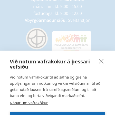
mán. - fim. kl. 9:00 - 15:00
föstudaga kl. 9:00 - 12:00
Ábyrgðarmaður síðu:
Sveitarstjóri
Við notum vafrakökur á þessari
vefsíðu
Starfsmannavefur
Hafðu samband
Við notum vafrakökur til að safna og greina
upplýsingar um notkun og virkni vefsíðunnar, til að
Ritstjórnarstefna
geta notað lausnir frá samfélagsmiðlum og til að
bæta efni og birta viðeigandi markaðsefni.
Fylgstu með á Facebook
Nánar um vafrakökur