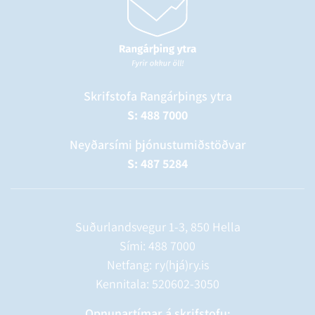
Skrifstofa Rangárþings ytra
S: 488 7000
Neyðarsími þjónustumiðstöðvar
S: 487 5284
Suðurlandsvegur 1-3, 850 Hella
Sími:
488 7000
Netfang: ry(hjá)ry.is
Kennitala: 520602-3050
Opnunartímar á skrifstofu: