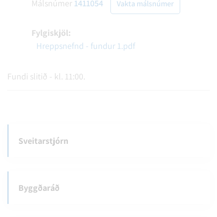
Málsnúmer
1411054
Vakta málsnúmer
Fylgiskjöl:
Hreppsnefnd - fundur 1.pdf
Fundi slitið - kl. 11:00.
Sveitarstjórn
Byggðaráð