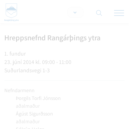
Opna/lo
snjallt
Hreppsnefnd Rangárþings ytra
Leita á vef
1. fundur
23. júní 2014 kl. 09:00 - 11:00
Suðurlandsvegi 1-3
Nefndarmenn
Þorgils Torfi Jónsson
aðalmaður
Ágúst Sigurðsson
aðalmaður