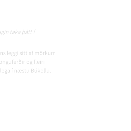
gin taka þátt í
ins leggi sitt af mörkum
guferðir og fleiri
lega í næstu Búkollu.