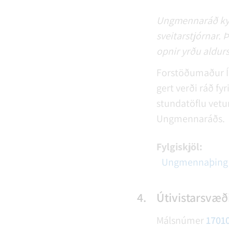
Ungmennaráð kynn
sveitarstjórnar. 
opnir yrðu aldurs
Forstöðumaður Íþr
gert verði ráð fy
stundatöflu vetu
Ungmennaráðs.
Fylgiskjöl:
Ungmennaþing 
4.
Útivistarsvæði
Málsnúmer
1701