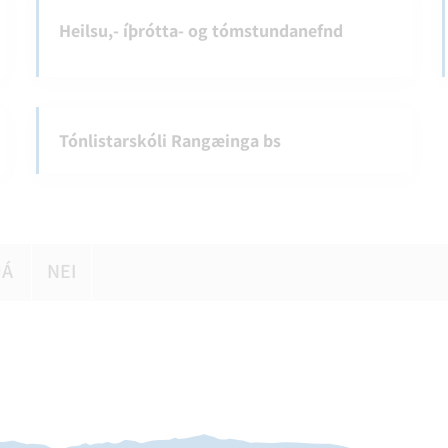
Heilsu,- íþrótta- og tómstundanefnd
Tónlistarskóli Rangæinga bs
JÁ
NEI