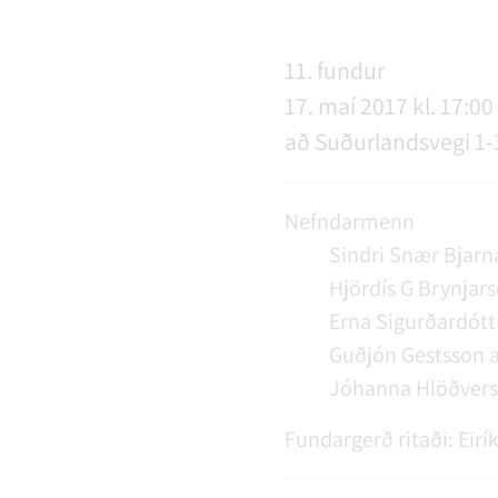
NÝIR ÍBÚAR
FERÐAÞJÓNUSTA
SAMSTARFSVERKEFNI
ÞJÓNUSTUMIÐSTÖÐ
FÉL
VER
VEI
11. fundur
17. maí 2017 kl. 17:00 
MENNING
STARFSFÓLK RANGÁRÞINGS YTRA
að Suðurlandsvegi 1-
Nefndarmenn
Sindri Snær Bjarn
Hjördís G Brynjars
Erna Sigurðardótt
Guðjón Gestsson
Jóhanna Hlöðvers
Fundargerð ritaði:
Eirí