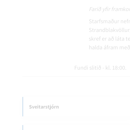
Farið yfir framk
Starfsmaður nefn
Strandblakvöllur
skref er að láta
halda áfram með 
Fundi slitið - kl. 18:00.
Sveitarstjórn