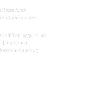
íðasta fundi
í íþróttahúsum sem
rindið og leggur til að
 þá sett inn í
i forstöðumanns og