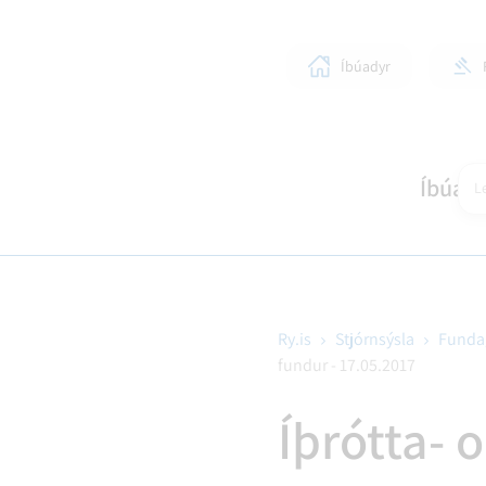
Íbúadyr
Íbúar
Le
Ry.is
Stjórnsýsla
Funda
fundur - 17.05.2017
SKÓLAR OG BÖRN
LÍFIÐ Í RANGÁRÞINGI YTRA
STJÓRNKERFI
SKIPULAGSMÁL
HEIM
SUN
BYG
Íþrótta-