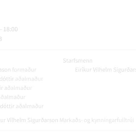
AGSÞJÓNUSTA
SLUN OG ÞJÓNUSTA
TUR
FUNDAGERÐIR
LAUS STÖRF
SORPHIRÐA
ÚTIVIST OG HEILSA
FUNDARSALIR
- 18:00
3
Starfsmenn
ason
formaður
Eiríkur Vilhelm Sigurða
dóttir
aðalmaður
ir
aðalmaður
aðalmaður
dóttir
aðalmaður
kur Vilhelm Sigurðarson
Markaðs- og kynningarfulltrúi