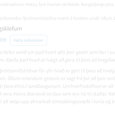
undarsalnum Heklu, fyrir framan skrifstofu Rangárþings ytra.
stöðumaður Íþróttamiðstöðva mætti á fundinn undir liðum 1
gsklefum
039
Vakta málsnúmer
efur verið um það hvort allir þeir gestir sem fari í s
 Ræða þarf hvað sé hægt að gera til þess að bregðast
óttamiðstöðvar fór yfir hvað er gert til þess að hvetja 
um. Öllum erlendum gestum er sagt frá því að þeir verð
lti þess efnis í sundlaugunum. Umhverfisstofnun er að 
ð vera meira áberandi en þau sem eru nú til staðar. Nef
í að setja upp afmarkað einstaklingssvæði í karla og kv