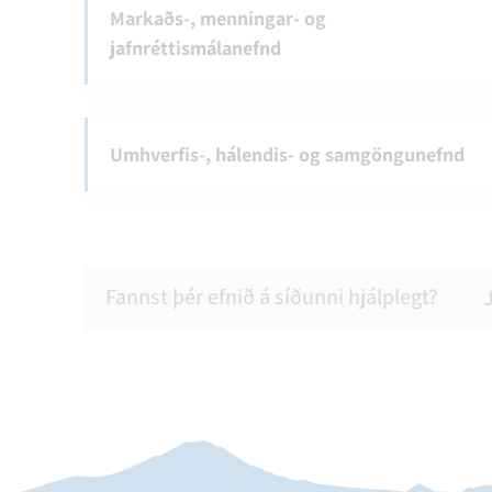
Markaðs-, menningar- og
jafnréttismálanefnd
Umhverfis-, hálendis- og samgöngunefnd
Fannst þér efnið á síðunni hjálplegt?