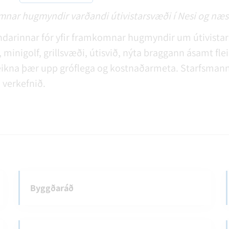
omnar hugmyndir varðandi útivistarsvæði í Nesi og næs
darinnar fór yfir framkomnar hugmyndir um útivistars
, minigolf, grillsvæði, útisvið, nýta braggann ásamt f
 teikna þær upp gróflega og kostnaðarmeta. Starfsmann
verkefnið.
Byggðaráð