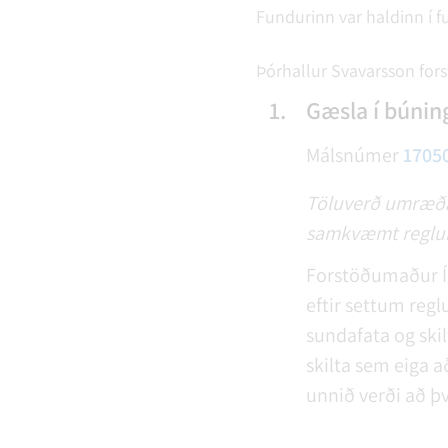
Fundurinn var haldinn í f
Þórhallur Svavarsson for
1.
Gæsla í búnin
Málsnúmer
1705
Töluverð umræða h
samkvæmt reglum.
Forstöðumaður Íþr
eftir settum regl
sundafata og ski
skilta sem eiga a
unnið verði að þv