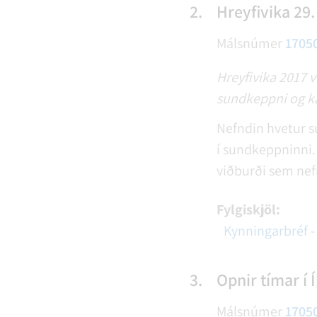
2.
Hreyfivika 29. 
Málsnúmer
1705
Hreyfivika 2017 v
sundkeppni og kal
Nefndin hvetur su
í sundkeppninni.
viðburði sem nef
Fylgiskjöl:
Kynningarbréf -
3.
Opnir tímar í
Málsnúmer
1705