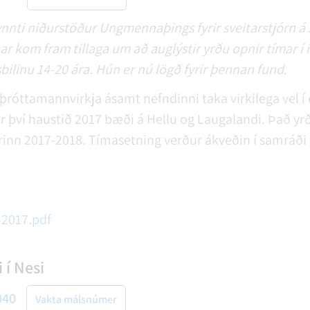
ti niðurstöður Ungmennaþings fyrir sveitarstjórn á s
Þar kom fram tillaga um að auglýstir yrðu opnir tímar 
bilinu 14-20 ára. Hún er nú lögð fyrir þennan fund.
óttamannvirkja ásamt nefndinni taka virkilega vel í e
rir því haustið 2017 bæði á Hellu og Laugalandi. Það yrði
rinn 2017-2018. Tímasetning verður ákveðin í samráð
2017.pdf
 í Nesi
040
Vakta málsnúmer