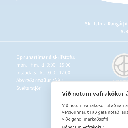
Skrifstofa Rangárþi
S: 
Opnunartímar á skrifstofu:
mán. - fim. kl. 9:00 - 15:00
föstudaga kl. 9:00 - 12:00
Ábyrgðarmaður síðu:
Sveitarstjóri
Við notum vafrakökur á
Við notum vafrakökur til að safn
vefsíðunnar, til að geta notað lau
viðeigandi markaðsefni.
Nánar um vafrakökur