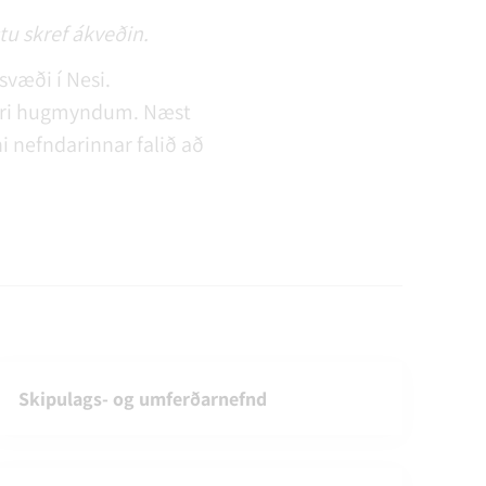
tu skref ákveðin.
væði í Nesi.
leiri hugmyndum. Næst
i nefndarinnar falið að
Skipulags- og umferðarnefnd