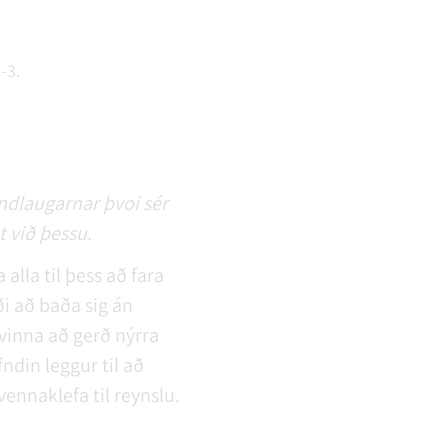
-3.
undlaugarnar þvoi sér
 við þessu.
alla til þess að fara
i að baða sig án
vinna að gerð nýrra
ndin leggur til að
ennaklefa til reynslu.