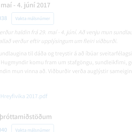
maí - 4. júní 2017
038
Vakta málsnúmer
erður haldin frá 29. maí - 4. júní. Að venju mun sundlau
lað verður eftir upplýsingum um fleiri viðburði.
ndlaugina til dáða og treystir á að íbúar sveitarfélags
 Hugmyndir komu fram um stafgöngu, sundleikfimi, gön
ndin mun vinna að. Viðburðir verða auglýstir sameigin
 Hreyfivika 2017.pdf
 Íþróttamiðstöðum
040
Vakta málsnúmer