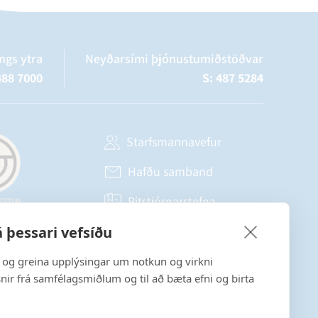
ngs ytra
Neyðarsími þjónustumiðstöðvar
488 7000
S: 487 5284
Starfsmannavefur
Hafðu samband
Ritstjórnarstefna
 þessari vefsíðu
Fylgstu með á Facebook
a og greina upplýsingar um notkun og virkni
snir frá samfélagsmiðlum og til að bæta efni og birta